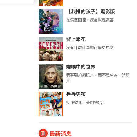
【我推的孩子】電影版
在演藝圈裡，謊言就是武器
警上添花
沒有什麼比奉命行事更危險
她眼中的世界
我寧願拍攝照片，而不是成為一張照
片
乒乓男孩
接住彼此，夢想開始！
最新消息