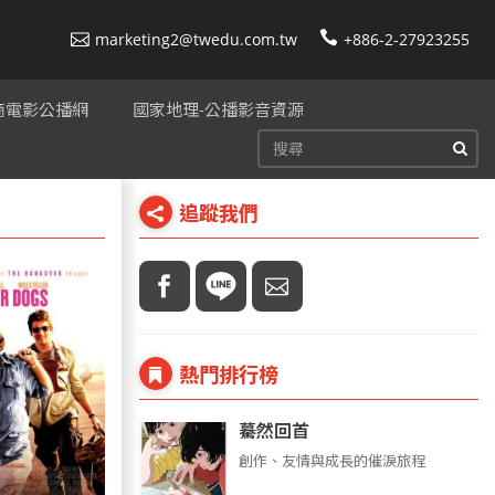
marketing2@twedu.com.tw
+886-2-27923255
美商電影公播網
國家地理-公播影音資源
追蹤我們
熱門排行榜
驀然回首
創作、友情與成長的催淚旅程