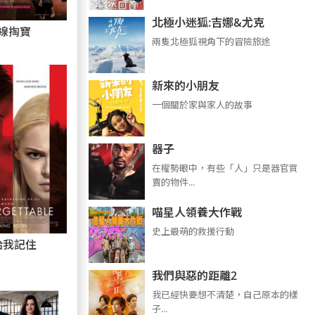
北極小迷狐:吉娜&尤克
線掏寶
兩隻北極狐視角下的冒險旅途
新來的小朋友
一個關於家與家人的故事
器子
在權勢眼中，有些「人」只是器官買
賣的物件...
喵星人領養大作戰
史上最萌的救援行動
給我記住
我們與惡的距離2
我已經快要想不清楚，自己原本的樣
子...