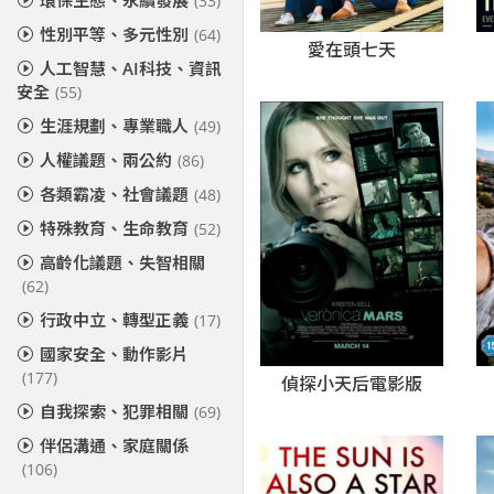
環保生態、永續發展
(33)
性別平等、多元性別
(64)
愛在頭七天
人工智慧、AI科技、資訊
安全
(55)
生涯規劃、專業職人
(49)
人權議題、兩公約
(86)
各類霸凌、社會議題
(48)
特殊教育、生命教育
(52)
高齡化議題、失智相關
(62)
行政中立、轉型正義
(17)
國家安全、動作影片
(177)
偵探小天后電影版
自我探索、犯罪相關
(69)
伴侶溝通、家庭關係
(106)