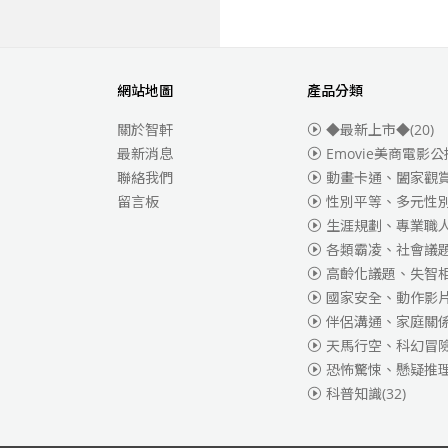
網站地圖
產品分類
關於智軒
◆最新上市◆
(20)
最新消息
Emovie美商電影公
聯絡我們
動畫卡通、闔家觀
留言板
性別平等、多元性
生涯規劃、專業職
各類霸凌、社會議
高齡化議題、失智
國家安全、動作影
伴侶溝通、家庭關
天馬行空、科幻冒
恐怖驚悚、懸疑推
科普知識
(32)