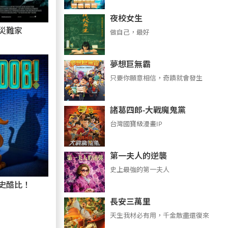
夜校女生
災難家
做自己，最好
夢想巨無霸
只要你願意相信，奇蹟就會發生
諸葛四郎-大戰魔鬼黨
台灣國寶級漫畫IP
第一夫人的逆襲
史上最強的第一夫人
史酷比！
長安三萬里
天生我材必有用，千金散盡還復來