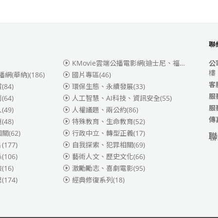
聯
KMovie雲端公播電影網(迪士尼、福斯、索尼)
(3
公
樓
播網(華納)
(186)
國片專區
(46)
客
賞
(84)
環保生態、永續發展
(33)
服
別
(64)
人工智慧、AI科技、資訊安全
(55)
服
人
(49)
人權議題、兩公約
(86)
傳
題
(48)
特殊教育、生命教育
(52)
相關
(62)
行政中立、轉型正義
(17)
聯
片
(177)
自我探索、犯罪相關
(69)
係
(106)
藝術人文、歷史文化
(66)
險
(16)
激勵勵志、喜劇電影
(95)
理
(174)
經典修復系列
(18)