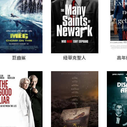
巨齒鯊
紐華克聖人
高年