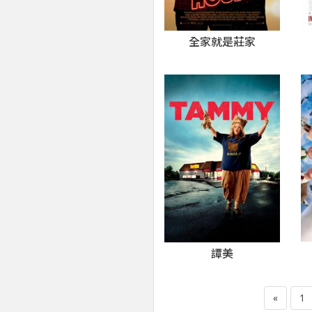
全家就是莊家
譚美
«
1