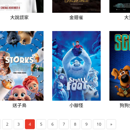
大說謊家
金翅雀
大
小腳怪
狗狗
送子鳥
2
3
4
5
6
7
8
9
10
»