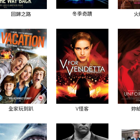
冬季奇蹟
回歸之路
火
全家玩到趴
V怪客
妳