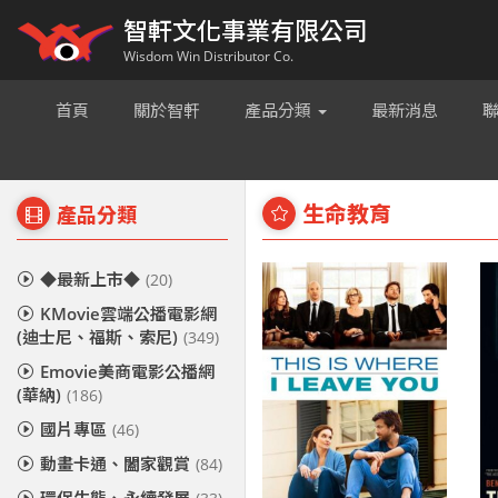
智軒文化事業有限公司
Wisdom Win Distributor Co.
首頁
關於智軒
產品分類
最新消息
生命教育
產品分類
◆最新上市◆
(20)
KMovie雲端公播電影網
(迪士尼、福斯、索尼)
(349)
Emovie美商電影公播網
(華納)
(186)
國片專區
(46)
動畫卡通、闔家觀賞
(84)