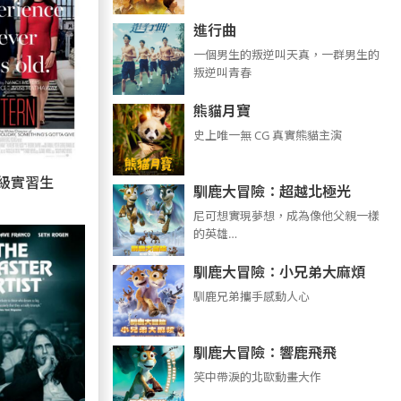
進行曲
​​​一個男生的叛逆叫天真，一群男生的
叛逆叫青春
熊貓月寶
史上唯一無 CG 真實熊貓主演
級實習生
馴鹿大冒險：超越北極光
尼可想實現夢想，成為像他父親一樣
的英雄…
馴鹿大冒險：小兄弟大麻煩
馴鹿兄弟攜手感動人心
馴鹿大冒險：響鹿飛飛
笑中帶淚的北歐動畫大作