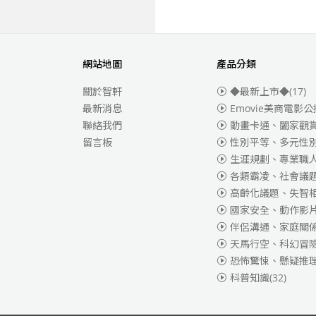
網站地圖
產品分類
關於智軒
◆最新上市◆
(17)
最新消息
Emovie美商電影公
聯絡我們
動畫卡通、闔家觀
留言板
性別平等、多元性
生涯規劃、專業職
各類霸凌、社會議
高齡化議題、失智
國家安全、動作影
伴侶溝通、家庭關
天馬行空、科幻冒
恐怖驚悚、懸疑推
科普知識
(32)