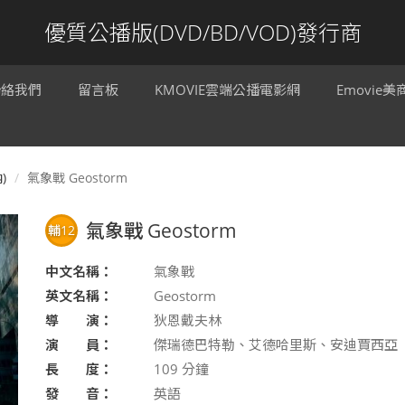
優質公播版(DVD/BD/VOD)發行商
聯絡我們
留言板
KMOVIE雲端公播電影網
Emovie
)
氣象戰 Geostorm
氣象戰 Geostorm
輔12
中文名稱：
氣象戰
英文名稱：
Geostorm
導 演：
狄恩戴夫林
演 員：
傑瑞德巴特勒、艾德哈里斯、安迪賈西亞
長 度：
109
分鐘
發 音：
英語