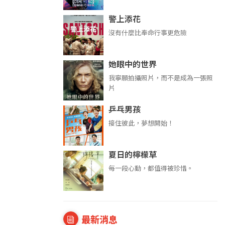
警上添花
沒有什麼比奉命行事更危險
她眼中的世界
我寧願拍攝照片，而不是成為一張照
片
乒乓男孩
接住彼此，夢想開始！
夏日的檸檬草
每一段心動，都值得被珍惜。
最新消息