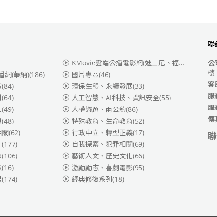
聯
KMovie雲端公播電影網(迪士尼、福斯、索尼)
(3
公
樓
播網(華納)
(186)
國片專區
(46)
客
賞
(84)
環保生態、永續發展
(33)
服
別
(64)
人工智慧、AI科技、資訊安全
(55)
服
人
(49)
人權議題、兩公約
(86)
傳
題
(48)
特殊教育、生命教育
(52)
相關
(62)
行政中立、轉型正義
(17)
聯
片
(177)
自我探索、犯罪相關
(69)
係
(106)
藝術人文、歷史文化
(66)
險
(16)
激勵勵志、喜劇電影
(95)
理
(174)
經典修復系列
(18)