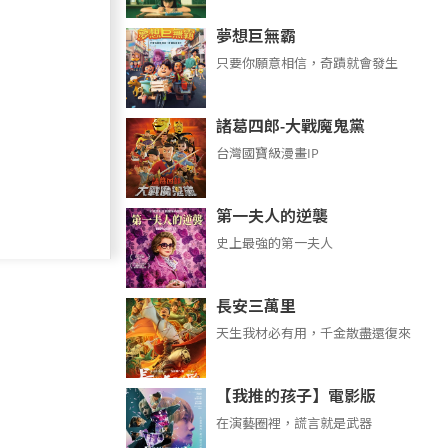
夢想巨無霸
只要你願意相信，奇蹟就會發生
諸葛四郎-大戰魔鬼黨
台灣國寶級漫畫IP
第一夫人的逆襲
史上最強的第一夫人
長安三萬里
天生我材必有用，千金散盡還復來
【我推的孩子】電影版
在演藝圈裡，謊言就是武器