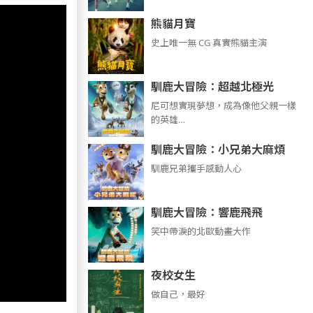
熊貓月寶
史上唯一無 CG 真實熊貓主演
馴鹿大冒險：超越北極光
尼可想實現夢想，成為像他父親一樣
的英雄…
馴鹿大冒險：小兄弟大麻煩
馴鹿兄弟攜手感動人心
馴鹿大冒險：響鹿飛飛
笑中帶淚的北歐動畫大作
夜校女生
做自己，最好