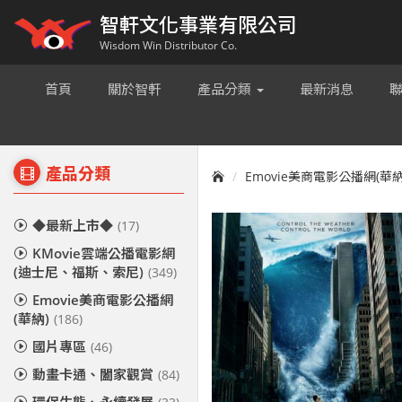
智軒文化事業有限公司
Wisdom Win Distributor Co.
首頁
關於智軒
產品分類
最新消息
產品分類
Emovie美商電影公播網(華納
◆最新上市◆
(17)
KMovie雲端公播電影網
(迪士尼、福斯、索尼)
(349)
Emovie美商電影公播網
(華納)
(186)
國片專區
(46)
動畫卡通、闔家觀賞
(84)