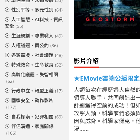
環保生態、永續發展
(33)
性別平等、多元性別
(64)
人工智慧、AI科技、資訊
安全
(55)
生涯規劃、專業職人
(49)
人權議題、兩公約
(86)
各類霸凌、社會議題
(48)
影片介紹
特殊教育、生命教育
(52)
高齡化議題、失智相關
★EMovie雲端公播限
(62)
人類每次在經歷過大自然
行政中立、轉型正義
(17)
領導人聯手，共同創造出
國家安全、動作影片
計劃獲得空前的成功！但
(177)
攻擊人類，科學家們必須
自我探索、犯罪相關
(69)
因與威脅。科學家傑克，
伴侶溝通、家庭關係
況......
(106)