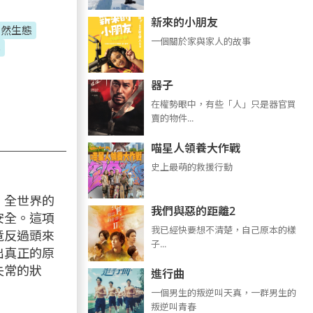
新來的小朋友
自然生態
一個關於家與家人的故事
學
器子
在權勢眼中，有些「人」只是器官買
賣的物件...
喵星人領養大作戰
史上最萌的救援行動
，全世界的
我們與惡的距離2
安全。這項
我已經快要想不清楚，自己原本的樣
竟反過頭來
子...
出真正的原
失常的狀
進行曲
​​​一個男生的叛逆叫天真，一群男生的
叛逆叫青春