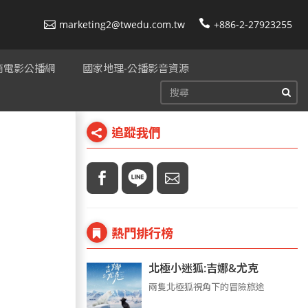
marketing2@twedu.com.tw
+886-2-27923255
美商電影公播網
國家地理-公播影音資源
追蹤我們
熱門排行榜
北極小迷狐:吉娜&尤克
兩隻北極狐視角下的冒險旅途