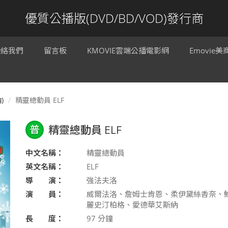
優質公播版(DVD/BD/VOD)發行商
聯絡我們
留言板
KMOVIE雲端公播電影網
Emovie
)
精靈總動員 ELF
普
精靈總動員 ELF
中文名稱：
精靈總動員
英文名稱：
ELF
導 演：
強法夫洛
演 員：
威爾法洛、詹姆士肯恩、柔伊黛絲香奈、
麗史汀柏格、愛德華艾斯納
長 度：
97
分鐘