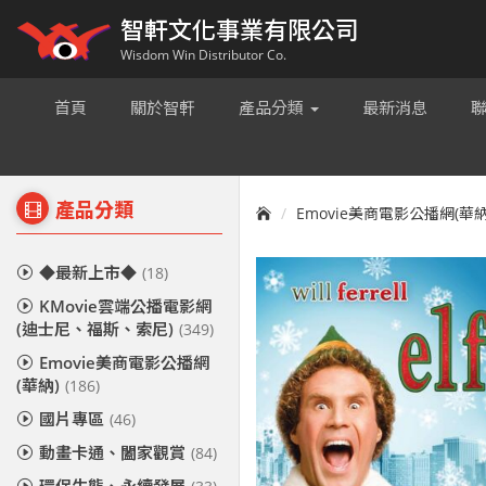
智軒文化事業有限公司
Wisdom Win Distributor Co.
首頁
關於智軒
產品分類
最新消息
產品分類
Emovie美商電影公播網(華納
◆最新上市◆
(18)
KMovie雲端公播電影網
(迪士尼、福斯、索尼)
(349)
Emovie美商電影公播網
(華納)
(186)
國片專區
(46)
動畫卡通、闔家觀賞
(84)