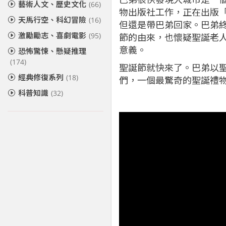
藝術人文、歷史文化
(66)
物出版社工作，正在出版
天馬行空、科幻冒險
(16)
但還是帶巴弟回家。巴弟終
激勵勵志、喜劇電影
(95)
節的由來，也懷疑聖誕老
意義。
恐怖驚悚、懸疑推理
(174)
聖誕節就快來了。巴弟以
經典修復系列
(18)
們，一個最驚奇的聖誕禮物 . . .
科普知識
(32)