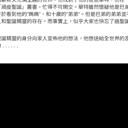
「頑皮聖誕」叢書，忙得不可開交。華特雖然懷疑他是巴
於看到他的”媽媽”，和十歲的”弟弟”。但是巴弟的弟弟並
人和聖誕精靈的存在。而事實上，似乎大家也快忘了過聖
聖誕精靈的身分向家人宣佈他的想法，他想送給全世界的
 . . .