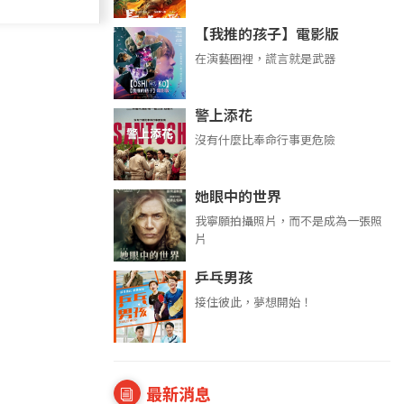
【我推的孩子】電影版
在演藝圈裡，謊言就是武器
警上添花
沒有什麼比奉命行事更危險
她眼中的世界
我寧願拍攝照片，而不是成為一張照
片
乒乓男孩
接住彼此，夢想開始！
最新消息