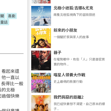
北極小迷狐:吉娜&尤克
兩隻北極狐視角下的冒險旅途
相關
喜劇
典童話
新來的小朋友
一個關於家與家人的故事
器子
在權勢眼中，有些「人」只是器官買
賣的物件...
，看起來還
喵星人領養大作戰
，他一直以
史上最萌的救援行動
了！長得比一般
長的北極
起過個快樂
我們與惡的距離2
我已經快要想不清楚，自己原本的樣
子...
一個兒童讀