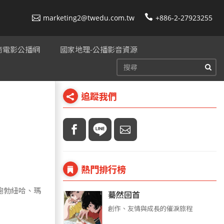
marketing2@twedu.com.tw
+886-2-27923255
美商電影公播網
國家地理-公播影音資源
追蹤我們
熱門排行榜
鮑勃紐哈、瑪
驀然回首
創作、友情與成長的催淚旅程