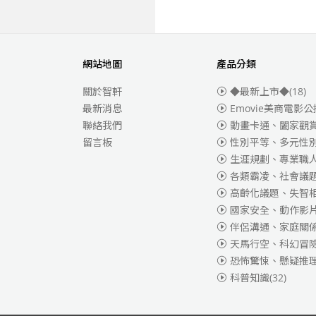
網站地圖
產品分類
關於智軒
◆最新上市◆
(18)
最新消息
Emovie美商電影公
聯絡我們
動畫卡通、闔家觀
留言板
性別平等、多元性
生涯規劃、專業職
各類霸凌、社會議
高齡化議題、失智
國家安全、動作影
伴侶溝通、家庭關
天馬行空、科幻冒
恐怖驚悚、懸疑推
科普知識
(32)