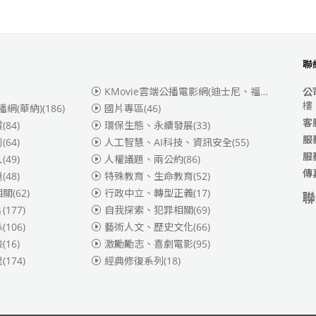
聯
KMovie雲端公播電影網(迪士尼、福斯、索尼)
(3
公
樓
播網(華納)
(186)
國片專區
(46)
客
賞
(84)
環保生態、永續發展
(33)
服
別
(64)
人工智慧、AI科技、資訊安全
(55)
服
人
(49)
人權議題、兩公約
(86)
傳
題
(48)
特殊教育、生命教育
(52)
相關
(62)
行政中立、轉型正義
(17)
聯
片
(177)
自我探索、犯罪相關
(69)
係
(106)
藝術人文、歷史文化
(66)
險
(16)
激勵勵志、喜劇電影
(95)
理
(174)
經典修復系列
(18)