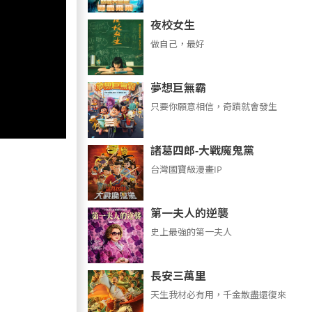
夜校女生
做自己，最好
夢想巨無霸
只要你願意相信，奇蹟就會發生
諸葛四郎-大戰魔鬼黨
台灣國寶級漫畫IP
第一夫人的逆襲
史上最強的第一夫人
長安三萬里
天生我材必有用，千金散盡還復來