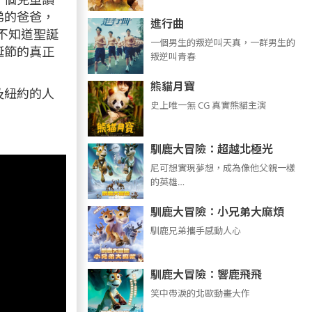
弟的爸爸，
進行曲
不知道聖誕
​​​一個男生的叛逆叫天真，一群男生的
誕節的真正
叛逆叫青春
熊貓月寶
及紐約的人
史上唯一無 CG 真實熊貓主演
馴鹿大冒險：超越北極光
尼可想實現夢想，成為像他父親一樣
的英雄…
馴鹿大冒險：小兄弟大麻煩
馴鹿兄弟攜手感動人心
馴鹿大冒險：響鹿飛飛
笑中帶淚的北歐動畫大作