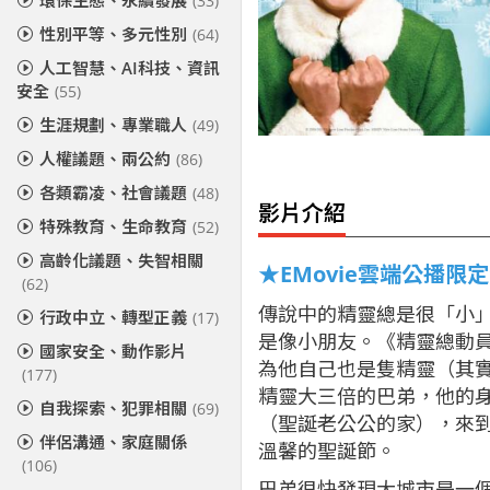
環保生態、永續發展
(33)
性別平等、多元性別
(64)
人工智慧、AI科技、資訊
安全
(55)
生涯規劃、專業職人
(49)
人權議題、兩公約
(86)
各類霸凌、社會議題
(48)
影片介紹
特殊教育、生命教育
(52)
高齡化議題、失智相關
★EMovie雲端公播限
(62)
傳說中的精靈總是很「小
行政中立、轉型正義
(17)
是像小朋友。《精靈總動
國家安全、動作影片
為他自己也是隻精靈（其實其他
(177)
精靈大三倍的巴弟，他的
自我探索、犯罪相關
(69)
（聖誕老公公的家），來
伴侶溝通、家庭關係
溫馨的聖誕節。
(106)
巴弟很快發現大城市是一