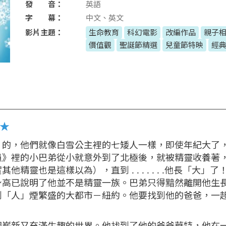
發 音：
英語
字 幕：
中文、英文
影片主題：
生命教育
科幻電影
改編作品
親子
價值觀
聖誕節精選
兒童節特映
經
定★
」的，他們就像白雪公主裡的七矮人一樣，即使年紀大了
員》裡的小巴弟從小就意外到了北極後，就被精靈收養著
精靈也是這樣以為），直到 . . . . . . .他長「大」
身高已說明了他並不是精靈一族。巴弟只得黯然離開他生
到「人」煙繁盛的大都市－紐約。他要找到他的爸爸，一
個嶄新又充滿生趣的世界。他找到了他的爸爸華特，他在