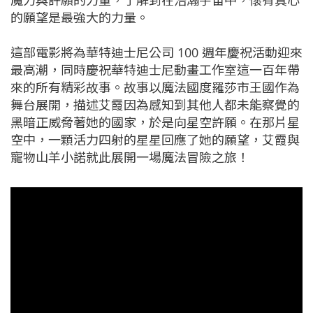
魔力與許願的力量，了解到在浩瀚宇宙中，懷有真心
的願望是最強大的力量。
這部電影將為華特迪士尼公司 100 週年慶祝活動迎來
最高潮，同時慶祝華特迪士尼動畫工作室這一百年帶
來的所有精彩故事。故事以魔法國度羅莎市王國作為
舞台展開，描述艾霞因為感知到其他人都未能察覺的
黑暗正威脅著她的國家，於是向星空許願。在那片星
空中，一顆活力四射的星星回應了她的願望，艾霞與
寵物山羊小諾就此展開一場魔法冒險之旅！