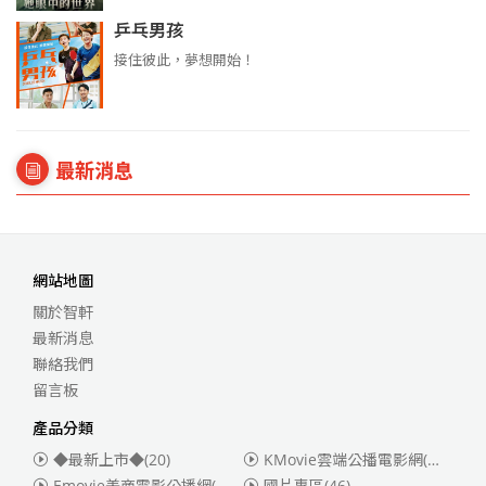
乒乓男孩
接住彼此，夢想開始！
最新消息
網站地圖
關於智軒
最新消息
聯絡我們
留言板
產品分類
◆最新上市◆
(20)
KMovie雲端公播電影網(迪士尼、福斯、索尼)
Emovie美商電影公播網(華納)
(186)
國片專區
(46)