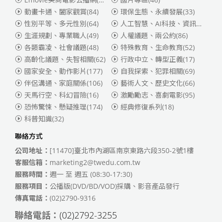
動畫卡通、闔家觀賞
(84)
環保生態、永續發展
(33)
性別平等、多元性別
(64)
人工智慧、AI科技、資訊安全
(55)
生涯規劃、專業職人
(49)
人權議題、兩公約
(86)
各類霸凌、社會議題
(48)
特殊教育、生命教育
(52)
高齡化議題、失智相關
(62)
行政中立、轉型正義
(17)
國家安全、動作影片
(177)
自我探索、犯罪相關
(69)
伴侶溝通、家庭關係
(106)
藝術人文、歷史文化
(66)
天馬行空、科幻冒險
(16)
激勵勵志、喜劇電影
(95)
恐怖驚悚、懸疑推理
(174)
經典修復系列
(18)
科普知識
(32)
聯絡方式
公司地址：
[11470]臺北市內湖區南京東路六段350-2號1樓
客服信箱：
marketing2@twedu.com.tw
服務時間：
週一 至 週五 (08:30-17:30)
服務項目：
公播版(DVD/BD/VOD)採購、影音產品發行
傳真電話：
(02)2790-9316
聯絡電話：
(02)2792-3255