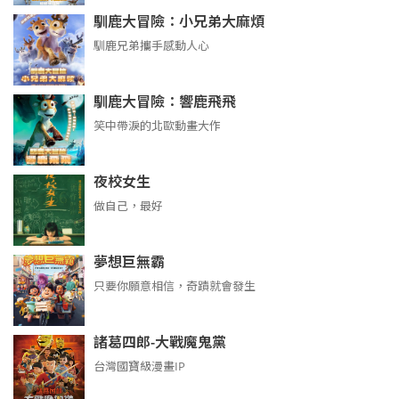
馴鹿大冒險：小兄弟大麻煩
馴鹿兄弟攜手感動人心
馴鹿大冒險：響鹿飛飛
笑中帶淚的北歐動畫大作
夜校女生
做自己，最好
夢想巨無霸
只要你願意相信，奇蹟就會發生
諸葛四郎-大戰魔鬼黨
台灣國寶級漫畫IP