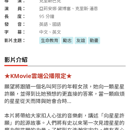
導 演：
克里斯巴克
演 員：
亞莉安娜·黛博塞、克里斯·潘恩
長 度：
95
分鐘
發 音：
英語、國語
字 幕：
中文、英文
影片主題：
生命教育
勵志
友誼
動畫
影片介紹
★KMovie雲端公播限定★
願望將跟隨一個名叫阿莎的年輕女孩，她向一顆星星
許願，並得到比她預想的更直接的答案，當一顆麻煩
的星星從天而降與她會合時...
本片將帶給大家扣人心弦的音樂劇，講述「向星星許
願」的起源故事。人們將有史以來第一次見證星星的