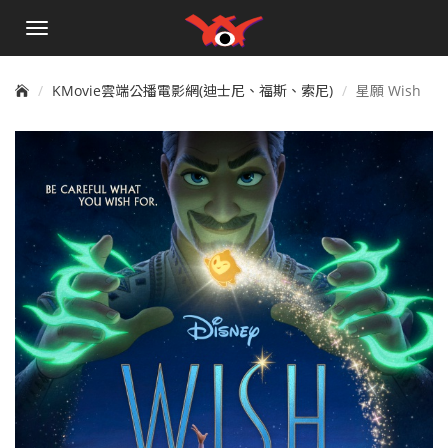
手
機
選
單
KMovie雲端公播電影網(迪士尼、福斯、索尼)
星願 Wish