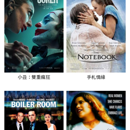
手札情緣
小丑：雙重瘋狂