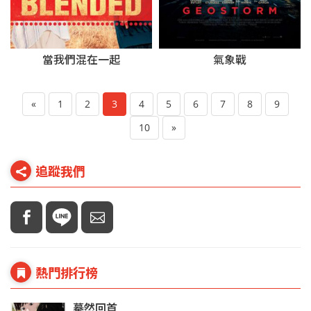
當我們混在一起
氣象戰
«
1
2
3
4
5
6
7
8
9
10
»
追蹤我們
熱門排行榜
驀然回首