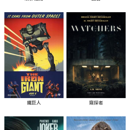
鐵巨人
窺探者