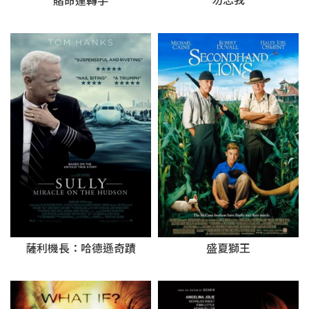
勿忘我
賭命運轉手
薩利機長：哈德遜奇蹟
盛夏獅王