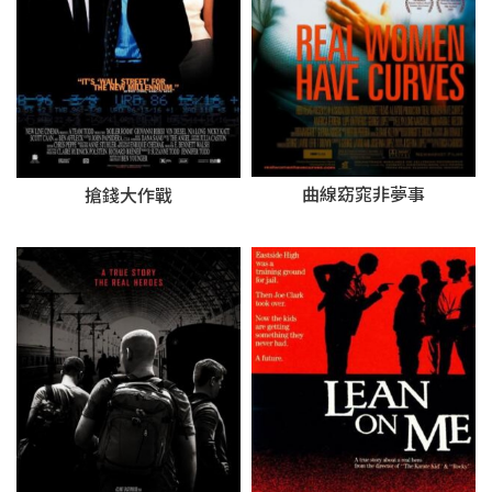
曲線窈窕非夢事
搶錢大作戰