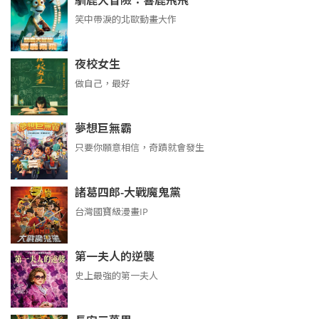
馴鹿大冒險：響鹿飛飛
笑中帶淚的北歐動畫大作
夜校女生
做自己，最好
夢想巨無霸
只要你願意相信，奇蹟就會發生
諸葛四郎-大戰魔鬼黨
台灣國寶級漫畫IP
第一夫人的逆襲
史上最強的第一夫人