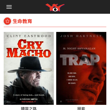
手
機
選
生命教育
單
贖罪之路
圈套