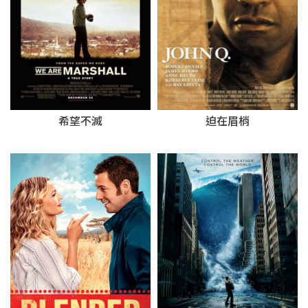
希望不滅
迫在眉梢