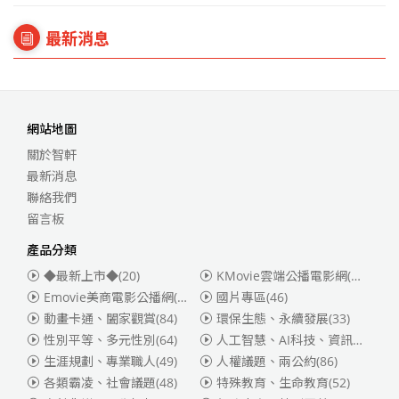
最新消息
網站地圖
關於智軒
最新消息
聯絡我們
留言板
產品分類
◆最新上市◆
(20)
KMovie雲端公播電影網(迪士尼、福斯、索尼)
Emovie美商電影公播網(華納)
(186)
國片專區
(46)
動畫卡通、闔家觀賞
(84)
環保生態、永續發展
(33)
性別平等、多元性別
(64)
人工智慧、AI科技、資訊安全
(55)
生涯規劃、專業職人
(49)
人權議題、兩公約
(86)
各類霸凌、社會議題
(48)
特殊教育、生命教育
(52)