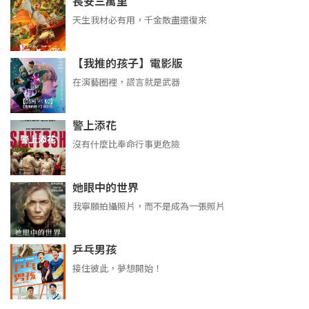
長安三萬里
天生我材必有用，千金散盡還復來
【我推的孩子】電影版
在演藝圈裡，謊言就是武器
警上添花
沒有什麼比奉命行事更危險
她眼中的世界
我寧願拍攝照片，而不是成為一張照片
乒乓男孩
接住彼此，夢想開始！