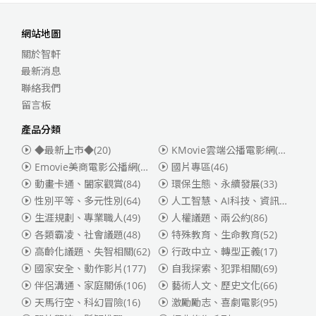
網站地圖
關於智軒
最新消息
聯絡我們
留言板
產品分類
◆最新上市◆
(20)
KMovie雲端公播電影網(迪士尼、福斯、索尼)
Emovie美商電影公播網(華納)
(186)
國片專區
(46)
動畫卡通、闔家觀賞
(84)
環保生態、永續發展
(33)
性別平等、多元性別
(64)
人工智慧、AI科技、資訊安全
(55)
生涯規劃、專業職人
(49)
人權議題、兩公約
(86)
各類霸凌、社會議題
(48)
特殊教育、生命教育
(52)
高齡化議題、失智相關
(62)
行政中立、轉型正義
(17)
國家安全、動作影片
(177)
自我探索、犯罪相關
(69)
伴侶溝通、家庭關係
(106)
藝術人文、歷史文化
(66)
天馬行空、科幻冒險
(16)
激勵勵志、喜劇電影
(95)