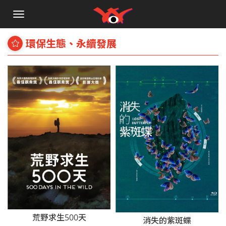
手
機
選
環保生態、永續發展
單
荒野求生500天
消失的紫斑蝶