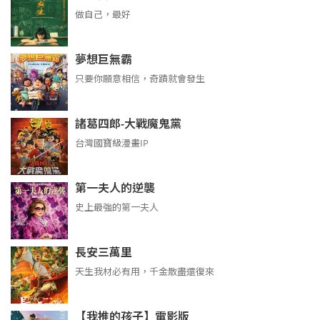
做自己，最好
夢想巨無霸
只要你願意相信，奇蹟就會發生
諸葛四郎-大戰魔鬼黨
台灣國寶級漫畫IP
第一夫人的逆襲
史上最強的第一夫人
長安三萬里
天生我材必有用，千金散盡還復來
【我推的孩子】電影版