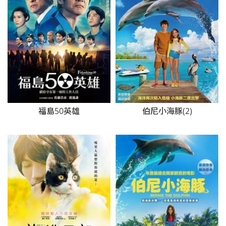
福島50英雄
伯尼小海豚(2)