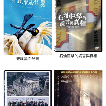
石油巨擘的謊言與真相
守護黑面琵鷺