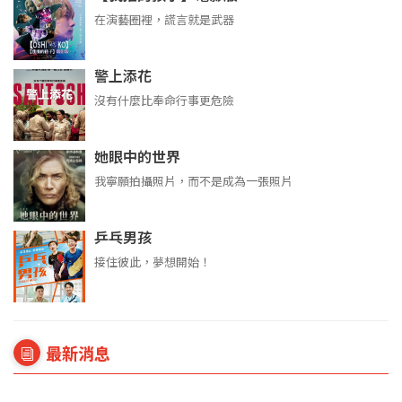
在演藝圈裡，謊言就是武器
警上添花
沒有什麼比奉命行事更危險
她眼中的世界
我寧願拍攝照片，而不是成為一張照片
乒乓男孩
接住彼此，夢想開始！
最新消息