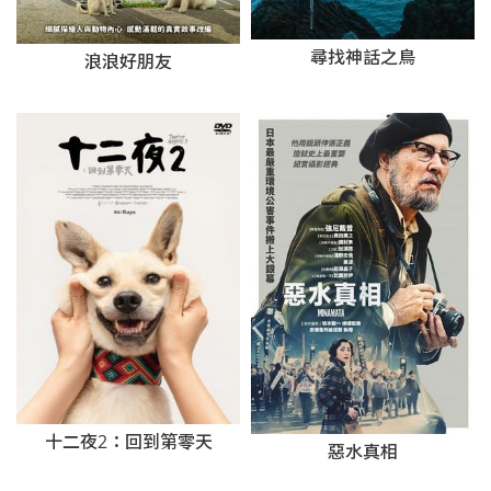
尋找神話之鳥
浪浪好朋友
十二夜2：回到第零天
惡水真相