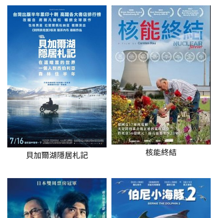
核能終結
貝加爾湖隱居札記