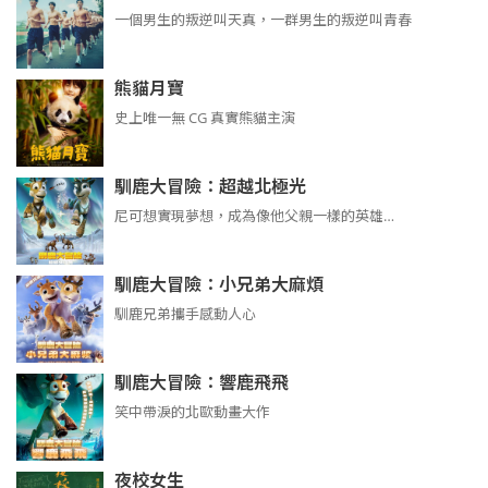
​​​一個男生的叛逆叫天真，一群男生的叛逆叫青春
熊貓月寶
史上唯一無 CG 真實熊貓主演
馴鹿大冒險：超越北極光
尼可想實現夢想，成為像他父親一樣的英雄…
馴鹿大冒險：小兄弟大麻煩
馴鹿兄弟攜手感動人心
馴鹿大冒險：響鹿飛飛
笑中帶淚的北歐動畫大作
夜校女生