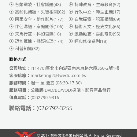
各類霸凌、社會議題
(48)
特殊教育、生命教育
(52)
高齡化議題、失智相關
(62)
行政中立、轉型正義
(17)
國家安全、動作影片
(177)
自我探索、犯罪相關
(69)
伴侶溝通、家庭關係
(106)
藝術人文、歷史文化
(66)
天馬行空、科幻冒險
(16)
激勵勵志、喜劇電影
(95)
恐怖驚悚、懸疑推理
(174)
經典修復系列
(18)
科普知識
(32)
聯絡方式
公司地址：
[11470]臺北市內湖區南京東路六段350-2號1樓
客服信箱：
marketing2@twedu.com.tw
服務時間：
週一 至 週五 (08:30-17:30)
服務項目：
公播版(DVD/BD/VOD)採購、影音產品發行
傳真電話：
(02)2790-9316
聯絡電話：
(02)2792-3255
© 2017
智軒文化事業有限公司
. All Rights Reserved.