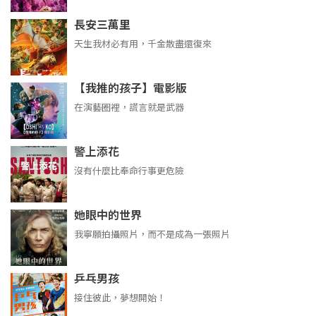
長安三萬里
天生我材必有用，千金散盡還復來
【我推的孩子】電影版
在演藝圈裡，謊言就是武器
警上添花
沒有什麼比奉命行事更危險
她眼中的世界
我寧願拍攝照片，而不是成為一張照片
乒乓男孩
接住彼此，夢想開始！