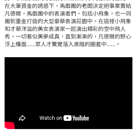
在大筆資金的誘惑下，馬戲團的老闆決定把事業賣給
凡德爾，馬戲團中的表演者們，包括小飛象，也一同
搬到重金打造的大型豪華表演莊園中。在這裡小飛象
和才華洋溢的美女表演家一起演出精彩的空中飛人
秀，一切看似美夢成真，直到漸漸的，凡德爾的野心
浮上檯面……眾人才驚覺落入黑暗的圈套中……。