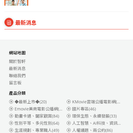
最新消息
網站地圖
關於智軒
最新消息
聯絡我們
留言板
產品分類
◆最新上市◆
(20)
KMovie雲端公播電影網(迪士尼、福斯、索尼)
Emovie美商電影公播網(華納)
(186)
國片專區
(46)
動畫卡通、闔家觀賞
(84)
環保生態、永續發展
(33)
性別平等、多元性別
(64)
人工智慧、AI科技、資訊安全
(55)
生涯規劃、專業職人
(49)
人權議題、兩公約
(86)