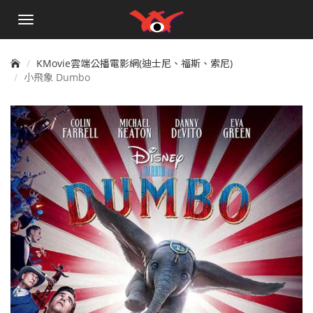
手
機
選
單
KMovie雲端公播電影網(迪士尼、福斯、索尼)
小飛象 Dumbo