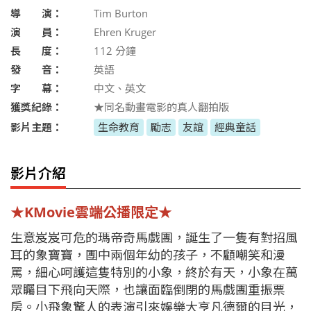
導 演：
Tim Burton
演 員：
Ehren Kruger
長 度：
112
分鐘
發 音：
英語
字 幕：
中文、英文
獲獎紀錄：
★同名動畫電影的真人翻拍版
影片主題：
生命教育
勵志
友誼
經典童話
影片介紹
★KMovie雲端公播限定★
生意岌岌可危的瑪帝奇馬戲團，誕生了一隻有對招風
耳的象寶寶，團中兩個年幼的孩子，不顧嘲笑和漫
罵，細心呵護這隻特別的小象，終於有天，小象在萬
眾矚目下飛向天際，也讓面臨倒閉的馬戲團重振票
房。小飛象驚人的表演引來娛樂大亨凡德爾的目光，