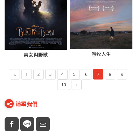
游牧人生
美女與野獸
«
1
2
3
4
5
6
7
8
9
10
»
追蹤我們