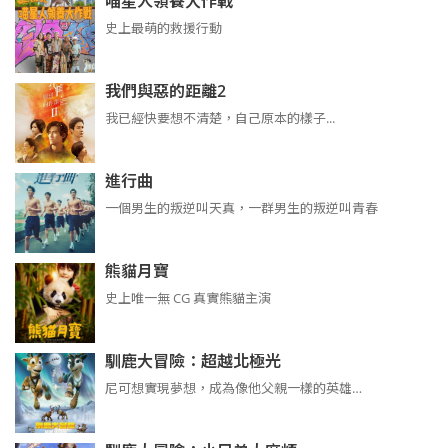
喵星人領養大作戰
史上最萌的救援行動
我們與惡的距離2
我已經快要想不清楚，自己原本的樣子...
進行曲
​​​一個男生的叛逆叫天真，一群男生的叛逆叫青春
熊貓月寶
史上唯一無 CG 真實熊貓主演
馴鹿大冒險：超越北極光
尼可想實現夢想，成為像他父親一樣的英雄…