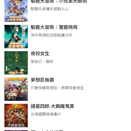
馴鹿大冒險：小兄弟大麻煩
馴鹿兄弟攜手感動人心
馴鹿大冒險：響鹿飛飛
笑中帶淚的北歐動畫大作
夜校女生
做自己，最好
夢想巨無霸
只要你願意相信，奇蹟就會發生
諸葛四郎-大戰魔鬼黨
台灣國寶級漫畫IP