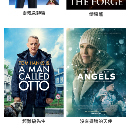
靈魂急轉彎
鑄鐵爐
超難搞先生
沒有翅膀的天使