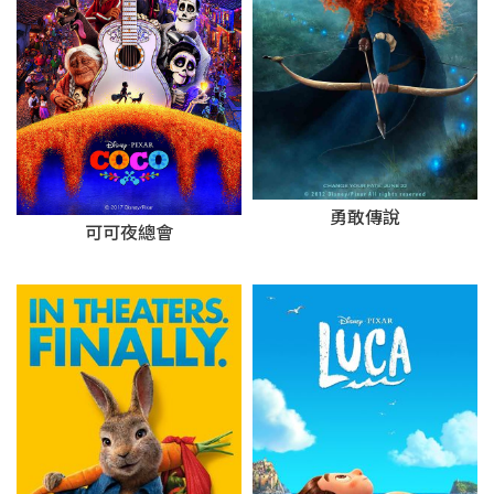
勇敢傳說
可可夜總會