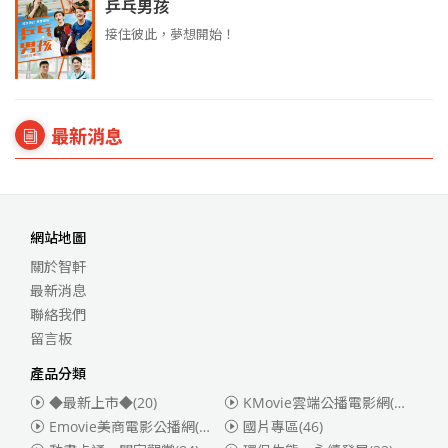
乒乓男孩
接住彼此，夢想開始！
最新消息
網站地圖
關於智軒
最新消息
聯絡我們
留言板
產品分類
◆最新上市◆
(20)
KMovie雲端公播電影網(迪士尼、福斯、索尼)
Emovie美商電影公播網(華納)
(186)
國片專區
(46)