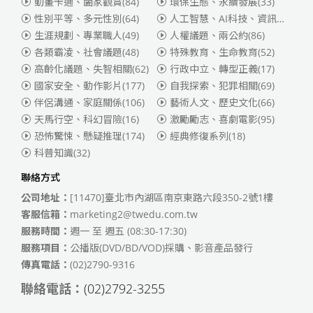
動畫卡通、闔家觀賞
(84)
環保生態、永續發展
(33)
性別平等、多元性別
(64)
人工智慧、AI科技、資訊安全
(55)
生涯規劃、專業職人
(49)
人權議題、兩公約
(86)
各類霸凌、社會議題
(48)
特殊教育、生命教育
(52)
高齡化議題、失智相關
(62)
行政中立、轉型正義
(17)
國家安全、動作影片
(177)
自我探索、犯罪相關
(69)
伴侶溝通、家庭關係
(106)
藝術人文、歷史文化
(66)
天馬行空、科幻冒險
(16)
激勵勵志、喜劇電影
(95)
恐怖驚悚、懸疑推理
(174)
經典修復系列
(18)
科普知識
(32)
聯絡方式
公司地址：
[11470]臺北市內湖區南京東路六段350-2號1樓
客服信箱：
marketing2@twedu.com.tw
服務時間：
週一 至 週五 (08:30-17:30)
服務項目：
公播版(DVD/BD/VOD)採購、影音產品發行
傳真電話：
(02)2790-9316
聯絡電話：
(02)2792-3255