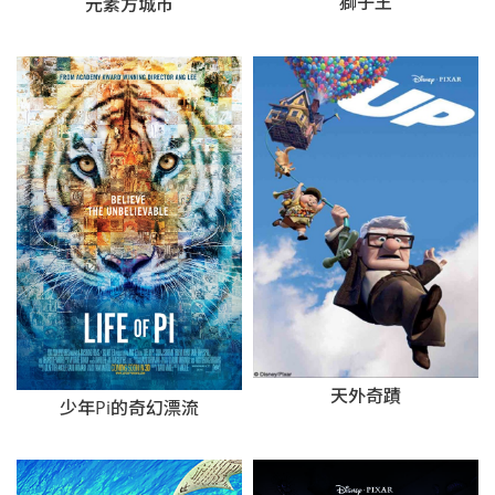
獅子王
元素方城市
天外奇蹟
少年Pi的奇幻漂流