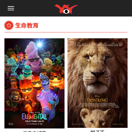
手
機
選
生命教育
單