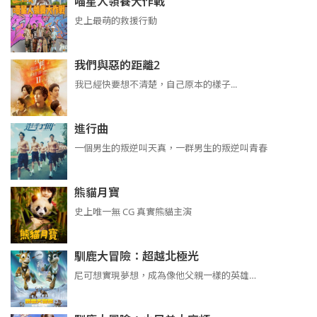
喵星人領養大作戰
史上最萌的救援行動
我們與惡的距離2
我已經快要想不清楚，自己原本的樣子...
進行曲
​​​一個男生的叛逆叫天真，一群男生的叛逆叫青春
熊貓月寶
史上唯一無 CG 真實熊貓主演
馴鹿大冒險：超越北極光
尼可想實現夢想，成為像他父親一樣的英雄…