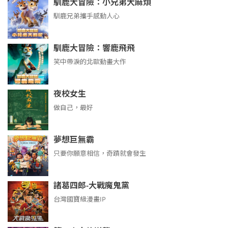
馴鹿大冒險：小兄弟大麻煩
馴鹿兄弟攜手感動人心
馴鹿大冒險：響鹿飛飛
笑中帶淚的北歐動畫大作
夜校女生
做自己，最好
夢想巨無霸
只要你願意相信，奇蹟就會發生
諸葛四郎-大戰魔鬼黨
台灣國寶級漫畫IP