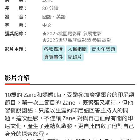
長 度：
80
分鐘
發 音：
國語、英語
字 幕：
中文
獲獎紀錄：
★2025桃園電影節 參展電影
★2025世界民族電影節 參展電影
影片主題：
各種霸凌
人權相關
青少年議題
真實事件
紀錄片
影片介紹
10歲的 Zane和媽媽Ela，受邀參加廣播電台的印尼語
節目。第一次上節目的 Zane ，既緊張又期待，但他
習慣說國語，只能以生澀的印尼語回答主持人的問
題。這次經驗，不僅讓 Zane 對與自己血緣有關的印
尼文化，產生了連結與啟發，更自此開啟了他對自己
身分的探索旅程。