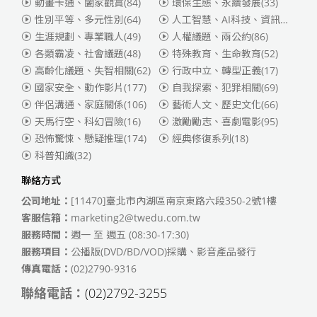
動畫卡通、闔家觀賞
(84)
環保生態、永續發展
(33)
性別平等、多元性別
(64)
人工智慧、AI科技、資訊安全
(55)
生涯規劃、專業職人
(49)
人權議題、兩公約
(86)
各類霸凌、社會議題
(48)
特殊教育、生命教育
(52)
高齡化議題、失智相關
(62)
行政中立、轉型正義
(17)
國家安全、動作影片
(177)
自我探索、犯罪相關
(69)
伴侶溝通、家庭關係
(106)
藝術人文、歷史文化
(66)
天馬行空、科幻冒險
(16)
激勵勵志、喜劇電影
(95)
恐怖驚悚、懸疑推理
(174)
經典修復系列
(18)
科普知識
(32)
聯絡方式
公司地址：
[11470]臺北市內湖區南京東路六段350-2號1樓
客服信箱：
marketing2@twedu.com.tw
服務時間：
週一 至 週五 (08:30-17:30)
服務項目：
公播版(DVD/BD/VOD)採購、影音產品發行
傳真電話：
(02)2790-9316
聯絡電話：
(02)2792-3255