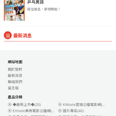
乒乓男孩
接住彼此，夢想開始！
最新消息
網站地圖
關於智軒
最新消息
聯絡我們
留言板
產品分類
◆最新上市◆
(20)
KMovie雲端公播電影網(迪士尼、福斯、索尼)
Emovie美商電影公播網(華納)
(186)
國片專區
(46)