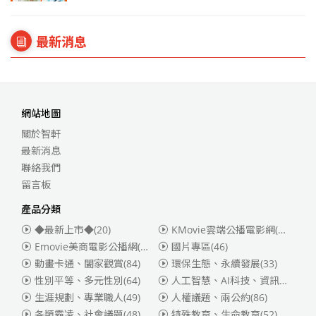
最新消息
網站地圖
關於智軒
最新消息
聯絡我們
留言板
產品分類
◆最新上市◆
(20)
KMovie雲端公播電影網(迪士尼、福斯、索尼)
Emovie美商電影公播網(華納)
(186)
國片專區
(46)
動畫卡通、闔家觀賞
(84)
環保生態、永續發展
(33)
性別平等、多元性別
(64)
人工智慧、AI科技、資訊安全
(55)
生涯規劃、專業職人
(49)
人權議題、兩公約
(86)
各類霸凌、社會議題
(48)
特殊教育、生命教育
(52)