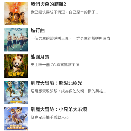
我們與惡的距離2
我已經快要想不清楚，自己原本的樣子...
進行曲
​​​一個男生的叛逆叫天真，一群男生的叛逆叫青春
熊貓月寶
史上唯一無 CG 真實熊貓主演
馴鹿大冒險：超越北極光
尼可想實現夢想，成為像他父親一樣的英雄…
馴鹿大冒險：小兄弟大麻煩
馴鹿兄弟攜手感動人心