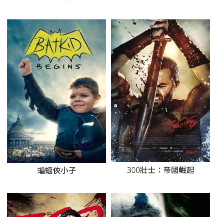
300壯士：帝國崛起
蝙蝠俠小子