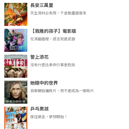
長安三萬里
天生我材必有用，千金散盡還復來
【我推的孩子】電影版
在演藝圈裡，謊言就是武器
警上添花
沒有什麼比奉命行事更危險
她眼中的世界
我寧願拍攝照片，而不是成為一張照片
乒乓男孩
接住彼此，夢想開始！