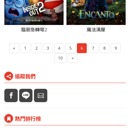
腦筋急轉彎2
魔法滿屋
«
1
2
3
4
5
6
7
8
9
10
»
追蹤我們
熱門排行榜