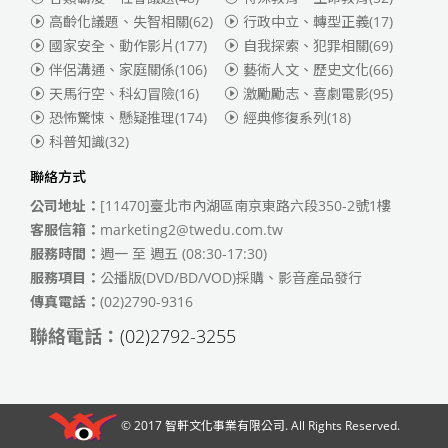
高齡化議題、失智相關
(62)
行政中立、轉型正義
(17)
國家安全、動作影片
(177)
自我探索、犯罪相關
(69)
伴侶溝通、家庭關係
(106)
藝術人文、歷史文化
(66)
天馬行空、科幻冒險
(16)
激勵勵志、喜劇電影
(95)
恐怖驚悚、懸疑推理
(174)
經典修復系列
(18)
科普知識
(32)
聯絡方式
公司地址：
[11470]臺北市內湖區南京東路六段350-2號1樓
客服信箱：
marketing2@twedu.com.tw
服務時間：
週一 至 週五 (08:30-17:30)
服務項目：
公播版(DVD/BD/VOD)採購、影音產品發行
傳真電話：
(02)2790-9316
聯絡電話：
(02)2792-3255
© 2017
智軒文化事業有限公司
. All Rights Reserved.