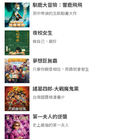
馴鹿大冒險：響鹿飛飛
笑中帶淚的北歐動畫大作
夜校女生
做自己，最好
夢想巨無霸
只要你願意相信，奇蹟就會發生
諸葛四郎-大戰魔鬼黨
台灣國寶級漫畫IP
第一夫人的逆襲
史上最強的第一夫人