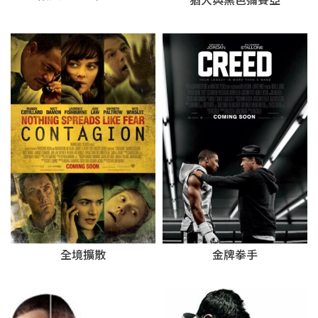
猶大與黑色彌賽亞
全境擴散
金牌拳手