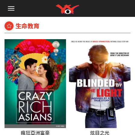
手
機
選
生命教育
單
炫目之光
瘋狂亞洲富豪