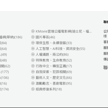
聯
KMovie雲端公播電影網(迪士尼、福斯、索尼)
(3
公
樓
播網(華納)
(186)
國片專區
(46)
客
賞
(84)
環保生態、永續發展
(33)
服
別
(64)
人工智慧、AI科技、資訊安全
(55)
服
人
(49)
人權議題、兩公約
(86)
傳
題
(48)
特殊教育、生命教育
(52)
相關
(62)
行政中立、轉型正義
(17)
聯
片
(177)
自我探索、犯罪相關
(69)
係
(106)
藝術人文、歷史文化
(66)
險
(16)
激勵勵志、喜劇電影
(95)
理
(174)
經典修復系列
(18)