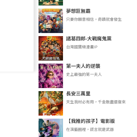
夢想巨無霸
只要你願意相信，奇蹟就會發生
諸葛四郎-大戰魔鬼黨
台灣國寶級漫畫IP
第一夫人的逆襲
史上最強的第一夫人
長安三萬里
天生我材必有用，千金散盡還復來
【我推的孩子】電影版
在演藝圈裡，謊言就是武器