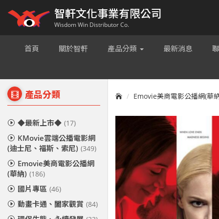
智軒文化事業有限公司
Wisdom Win Distributor Co.
首頁
關於智軒
產品分類
最新消息
產品分類
Emovie美商電影公播網(華納
◆最新上市◆
(17)
KMovie雲端公播電影網
(迪士尼、福斯、索尼)
(349)
Emovie美商電影公播網
(華納)
(186)
國片專區
(46)
動畫卡通、闔家觀賞
(84)