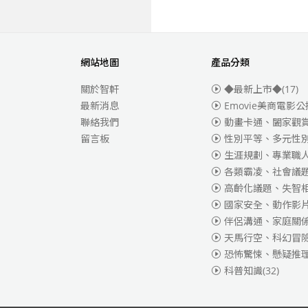
網站地圖
產品分類
關於智軒
◆最新上市◆
(17)
最新消息
Emovie美商電影公
聯絡我們
動畫卡通、闔家觀
留言板
性別平等、多元性
生涯規劃、專業職
各類霸凌、社會議
高齡化議題、失智
國家安全、動作影
伴侶溝通、家庭關
天馬行空、科幻冒
恐怖驚悚、懸疑推
科普知識
(32)