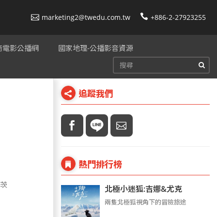
marketing2@twedu.com.tw
+886-2-27923255
美商電影公播網
國家地理-公播影音資源
追蹤我們
熱門排行榜
圖茨
北極小迷狐:吉娜&尤克
兩隻北極狐視角下的冒險旅途