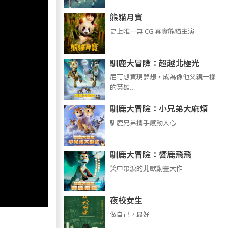
熊貓月寶
史上唯一無 CG 真實熊貓主演
馴鹿大冒險：超越北極光
尼可想實現夢想，成為像他父親一樣
的英雄…
馴鹿大冒險：小兄弟大麻煩
馴鹿兄弟攜手感動人心
馴鹿大冒險：響鹿飛飛
笑中帶淚的北歐動畫大作
夜校女生
做自己，最好