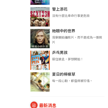
警上添花
沒有什麼比奉命行事更危險
她眼中的世界
我寧願拍攝照片，而不是成為一張照
片
乒乓男孩
接住彼此，夢想開始！
夏日的檸檬草
每一段心動，都值得被珍惜。
最新消息