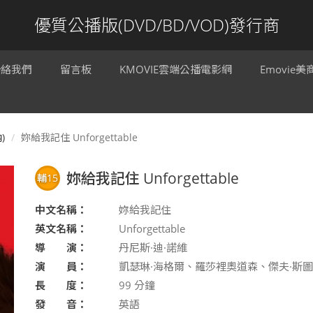
優質公播版(DVD/BD/VOD)發行商
聯絡我們
留言板
KMOVIE雲端公播電影網
Emovie
)
妳給我記住 Unforgettable
妳給我記住 Unforgettable
輔15
中文名稱：
妳給我記住
英文名稱：
Unforgettable
導 演：
丹尼斯·迪·諾維
演 員：
凱瑟琳·海格爾、羅莎裡奧道森、傑夫·斯
長 度：
99
分鐘
發 音：
英語