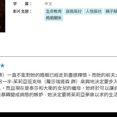
字 幕：
中文
影片主題：
生命教育
自我探討
人性探討
親子
婚姻關係
定★
 飾）一直不能對她的婚姻已經走到盡頭釋懷。而她的前夫
另一半-茱莉亞班克絲（蘿莎瑞道森 飾）高興地決定要步
人，而且現在是泰莎和大衛的女兒的繼母，她終於可以讓
慕轉變成病態的嫉妒 - 她決定要將茱莉亞夢寐以求的生