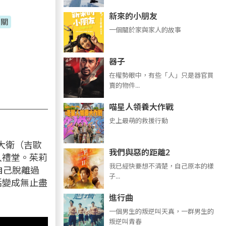
新來的小朋友
相關
一個關於家與家人的故事
器子
在權勢眼中，有些「人」只是器官買
賣的物件...
喵星人領養大作戰
史上最萌的救援行動
大衛（吉歐
我們與惡的距離2
入禮堂。茱莉
我已經快要想不清楚，自己原本的樣
自己脫離過
子...
活變成無止盡
進行曲
​​​一個男生的叛逆叫天真，一群男生的
叛逆叫青春