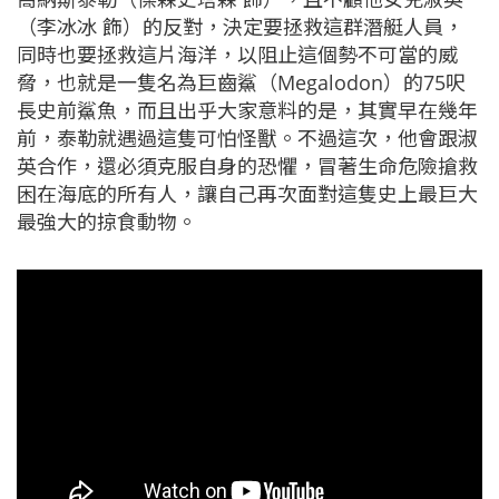
（李冰冰 飾）的反對，決定要拯救這群潛艇人員，
同時也要拯救這片海洋，以阻止這個勢不可當的威
脅，也就是一隻名為巨齒鯊（Megalodon）的75呎
長史前鯊魚，而且出乎大家意料的是，其實早在幾年
前，泰勒就遇過這隻可怕怪獸。不過這次，他會跟淑
英合作，還必須克服自身的恐懼，冒著生命危險搶救
困在海底的所有人，讓自己再次面對這隻史上最巨大
最強大的掠食動物。