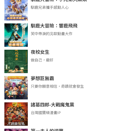
馴鹿兄弟攜手感動人心
馴鹿大冒險：響鹿飛飛
笑中帶淚的北歐動畫大作
夜校女生
做自己，最好
夢想巨無霸
只要你願意相信，奇蹟就會發生
諸葛四郎-大戰魔鬼黨
台灣國寶級漫畫IP