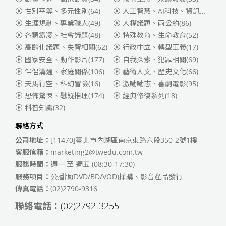
性別平等、多元性別
(64)
人工智慧、AI科技、資訊安全
(55)
生涯規劃、專業職人
(49)
人權議題、兩公約
(86)
各類霸凌、社會議題
(48)
特殊教育、生命教育
(52)
高齡化議題、失智相關
(62)
行政中立、轉型正義
(17)
國家安全、動作影片
(177)
自我探索、犯罪相關
(69)
伴侶溝通、家庭關係
(106)
藝術人文、歷史文化
(66)
天馬行空、科幻冒險
(16)
激勵勵志、喜劇電影
(95)
恐怖驚悚、懸疑推理
(174)
經典修復系列
(18)
科普知識
(32)
聯絡方式
公司地址：
[11470]臺北市內湖區南京東路六段350-2號1樓
客服信箱：
marketing2@twedu.com.tw
服務時間：
週一 至 週五 (08:30-17:30)
服務項目：
公播版(DVD/BD/VOD)採購、影音產品發行
傳真電話：
(02)2790-9316
聯絡電話：
(02)2792-3255