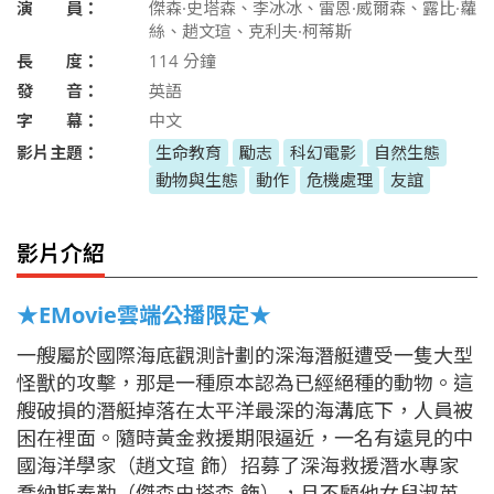
演 員：
傑森·史塔森、李冰冰、雷恩·威爾森、露比·蘿
絲、趙文瑄、克利夫·柯蒂斯
長 度：
114
分鐘
發 音：
英語
字 幕：
中文
影片主題：
生命教育
勵志
科幻電影
自然生態
動物與生態
動作
危機處理
友誼
影片介紹
★EMovie雲端公播限定★
一艘屬於國際海底觀測計劃的深海潛艇遭受一隻大型
怪獸的攻擊，那是一種原本認為已經絕種的動物。這
艘破損的潛艇掉落在太平洋最深的海溝底下，人員被
困在裡面。隨時黃金救援期限逼近，一名有遠見的中
國海洋學家（趙文瑄 飾）招募了深海救援潛水專家
喬納斯泰勒（傑森史塔森 飾），且不顧他女兒淑英