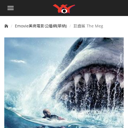
手
機
選
單
Emovie美商電影公播網(華納)
巨齒鯊 The Meg