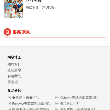
乒乓男孩
接住彼此，夢想開始！
最新消息
網站地圖
關於智軒
最新消息
聯絡我們
留言板
產品分類
◆最新上市◆
(20)
KMovie雲端公播電影網(迪士尼、福斯、索尼)
Emovie美商電影公播網(華納)
(186)
國片專區
(46)
動畫卡通、闔家觀賞
(84)
環保生態、永續發展
(33)