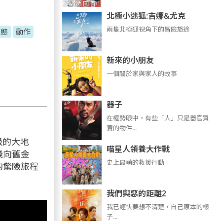
北極小迷狐:吉娜&尤克
兩隻北極狐視角下的冒險旅途
生態
動作
新來的小朋友
一個關於家與家人的故事
器子
在權勢眼中，有些「人」只是器官買
賣的物件...
9級的大地
喵星人領養大作戰
飛向舊金
史上最萌的救援行動
的驚險旅程
我們與惡的距離2
我已經快要想不清楚，自己原本的樣
子...