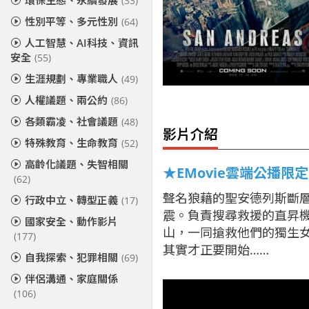
環保生態、永續發展
(33)
性別平等、多元性別
(64)
人工智慧、AI科技、資訊
安全
(55)
生涯規劃、專業職人
(49)
人權議題、兩公約
(86)
各類霸凌、社會議題
(48)
影片介紹
特殊教育、生命教育
(52)
高齡化議題、失智相關
★EMovie雲端公播限
(62)
聲名狼藉的聖安德列斯斷層（S
行政中立、轉型正義
(17)
震。負責搜尋救援的直昇
國家安全、動作影片
山，一同搶救他們的獨生
(177)
其實才正要開始……
自我探索、犯罪相關
(69)
伴侶溝通、家庭關係
(106)