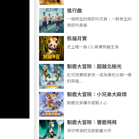
進行曲
​​​一個男生的叛逆叫天真，一群男生的
叛逆叫青春
熊貓月寶
史上唯一無 CG 真實熊貓主演
馴鹿大冒險：超越北極光
尼可想實現夢想，成為像他父親一樣
的英雄…
馴鹿大冒險：小兄弟大麻煩
馴鹿兄弟攜手感動人心
馴鹿大冒險：響鹿飛飛
笑中帶淚的北歐動畫大作