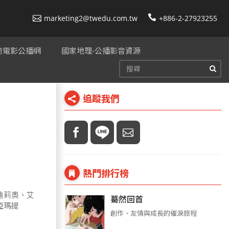
marketing2@twedu.com.tw
+886-2-27923255
美商電影公播網
國家地理-公播影音資源
追蹤我們
熱門排行榜
迪莉奧、艾
驀然回首
亞瑪提
創作、友情與成長的催淚旅程