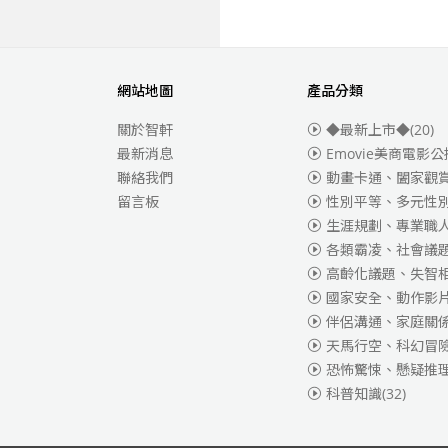
網站地圖
產品分類
關於智軒
◆最新上市◆
(20)
最新消息
Emovie美商電影公
聯絡我們
動畫卡通、闔家觀
留言板
性別平等、多元性
生涯規劃、專業職
各類霸凌、社會議
高齡化議題、失智
國家安全、動作影
伴侶溝通、家庭關
天馬行空、科幻冒
恐怖驚悚、懸疑推
科普知識
(32)