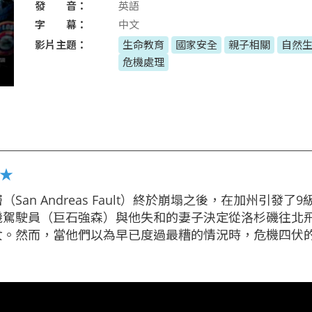
發 音：
英語
字 幕：
中文
影片主題：
生命教育
國家安全
親子相關
自然
危機處理
定★
an Andreas Fault）終於崩塌之後，在加州引發了
機駕駛員（巨石強森）與他失和的妻子決定從洛杉磯往北
女。然而，當他們以為早已度過最糟的情況時，危機四伏