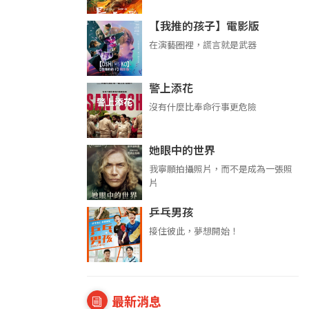
【我推的孩子】電影版
在演藝圈裡，謊言就是武器
警上添花
沒有什麼比奉命行事更危險
她眼中的世界
我寧願拍攝照片，而不是成為一張照
片
乒乓男孩
接住彼此，夢想開始！
最新消息