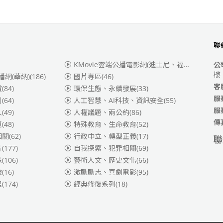
聯
KMovie雲端公播電影網(迪士尼、福斯、索尼)
(3
公
樓
播網(華納)
(186)
國片專區
(46)
客
賞
(84)
環保生態、永續發展
(33)
服
別
(64)
人工智慧、AI科技、資訊安全
(55)
服
人
(49)
人權議題、兩公約
(86)
傳
題
(48)
特殊教育、生命教育
(52)
相關
(62)
行政中立、轉型正義
(17)
聯
片
(177)
自我探索、犯罪相關
(69)
係
(106)
藝術人文、歷史文化
(66)
險
(16)
激勵勵志、喜劇電影
(95)
理
(174)
經典修復系列
(18)