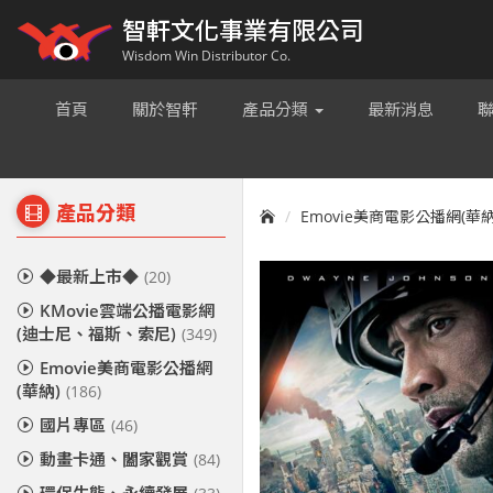
智軒文化事業有限公司
Wisdom Win Distributor Co.
首頁
關於智軒
產品分類
最新消息
產品分類
Emovie美商電影公播網(華納
◆最新上市◆
(20)
KMovie雲端公播電影網
(迪士尼、福斯、索尼)
(349)
Emovie美商電影公播網
(華納)
(186)
國片專區
(46)
動畫卡通、闔家觀賞
(84)