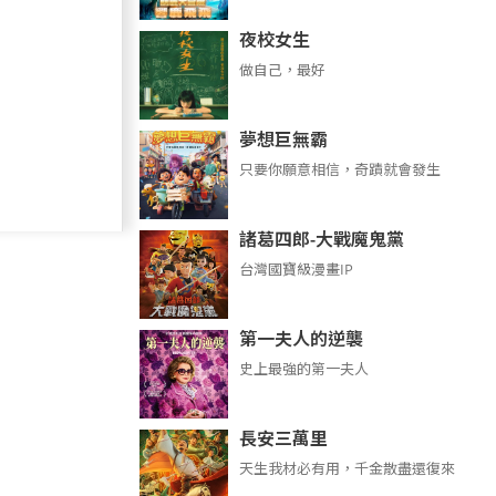
夜校女生
做自己，最好
夢想巨無霸
只要你願意相信，奇蹟就會發生
諸葛四郎-大戰魔鬼黨
台灣國寶級漫畫IP
第一夫人的逆襲
史上最強的第一夫人
長安三萬里
天生我材必有用，千金散盡還復來