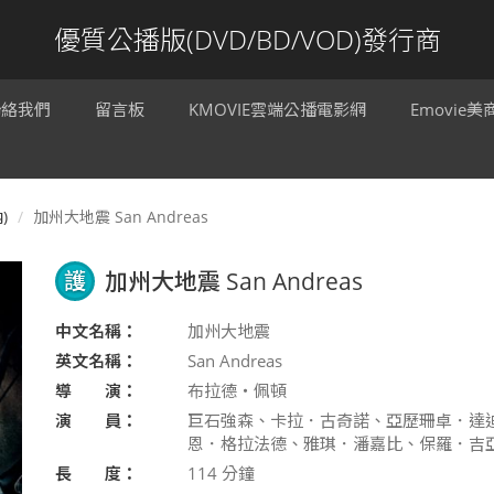
優質公播版(DVD/BD/VOD)發行商
聯絡我們
留言板
KMOVIE雲端公播電影網
Emovie
)
加州大地震 San Andreas
護
加州大地震 San Andreas
中文名稱：
加州大地震
英文名稱：
San Andreas
導 演：
布拉德‧佩頓
演 員：
巨石強森、卡拉．古奇諾、亞歷珊卓．達
恩．格拉法德、雅琪．潘嘉比、保羅．吉
長 度：
114
分鐘