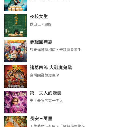
夜校女生
做自己，最好
夢想巨無霸
只要你願意相信，奇蹟就會發生
諸葛四郎-大戰魔鬼黨
台灣國寶級漫畫IP
第一夫人的逆襲
史上最強的第一夫人
長安三萬里
天生我材必有用，千金散盡還復來