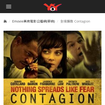
手
機
選
單
Emovie美商電影公播網(華納)
全境擴散 Contagion