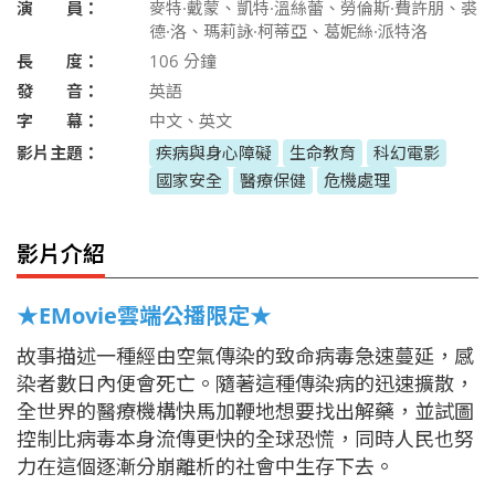
演 員：
麥特·戴蒙、凱特·溫絲蕾、勞倫斯·費許朋、裘
德·洛、瑪莉詠·柯蒂亞、葛妮絲·派特洛
長 度：
106
分鐘
發 音：
英語
字 幕：
中文、英文
影片主題：
疾病與身心障礙
生命教育
科幻電影
國家安全
醫療保健
危機處理
影片介紹
★EMovie雲端公播限定★
故事描述一種經由空氣傳染的致命病毒急速蔓延，感
染者數日內便會死亡。隨著這種傳染病的迅速擴散，
全世界的醫療機構快馬加鞭地想要找出解藥，並試圖
控制比病毒本身流傳更快的全球恐慌，同時人民也努
力在這個逐漸分崩離析的社會中生存下去。