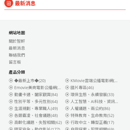
最新消息
網站地圖
關於智軒
最新消息
聯絡我們
留言板
產品分類
◆最新上市◆
(20)
KMovie雲端公播電影網(迪士尼、福斯、索尼)
Emovie美商電影公播網(華納)
(186)
國片專區
(46)
動畫卡通、闔家觀賞
(84)
環保生態、永續發展
(33)
性別平等、多元性別
(64)
人工智慧、AI科技、資訊安全
(55)
生涯規劃、專業職人
(49)
人權議題、兩公約
(86)
各類霸凌、社會議題
(48)
特殊教育、生命教育
(52)
高齡化議題、失智相關
(62)
行政中立、轉型正義
(17)
國家安全、動作影片
(177)
自我探索、犯罪相關
(69)