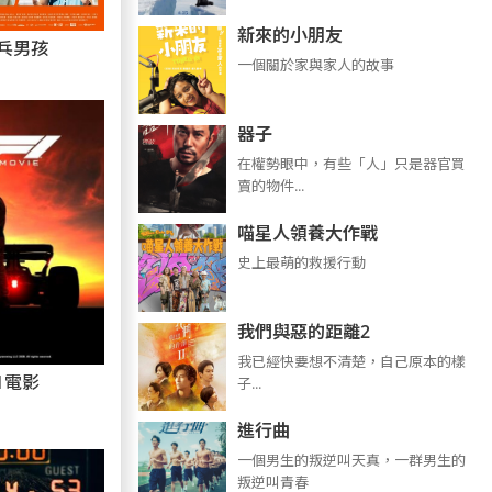
新來的小朋友
乓男孩
一個關於家與家人的故事
器子
在權勢眼中，有些「人」只是器官買
賣的物件...
喵星人領養大作戰
史上最萌的救援行動
我們與惡的距離2
我已經快要想不清楚，自己原本的樣
1電影
子...
進行曲
​​​一個男生的叛逆叫天真，一群男生的
叛逆叫青春