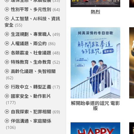
環保生態、永續發展
(33)
性別平等、多元性別
(64)
熱烈
人工智慧、AI科技、資訊
安全
(55)
生涯規劃、專業職人
(49)
人權議題、兩公約
(86)
各類霸凌、社會議題
(48)
特殊教育、生命教育
(52)
高齡化議題、失智相關
(62)
行政中立、轉型正義
(17)
國家安全、動作影片
解開跆拳道的詛咒 電影
(177)
版
自我探索、犯罪相關
(69)
伴侶溝通、家庭關係
(106)