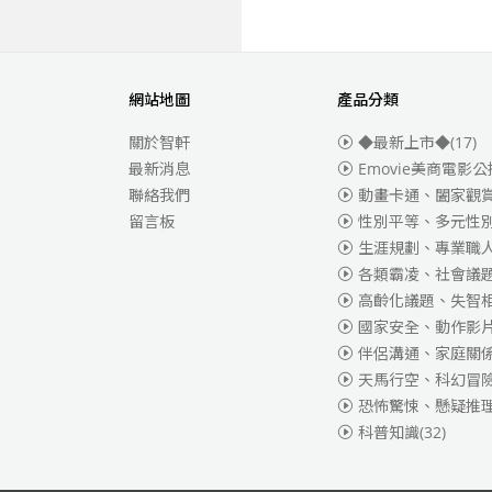
網站地圖
產品分類
關於智軒
◆最新上市◆
(17)
最新消息
Emovie美商電影公
聯絡我們
動畫卡通、闔家觀
留言板
性別平等、多元性
生涯規劃、專業職
各類霸凌、社會議
高齡化議題、失智
國家安全、動作影
伴侶溝通、家庭關
天馬行空、科幻冒
恐怖驚悚、懸疑推
科普知識
(32)