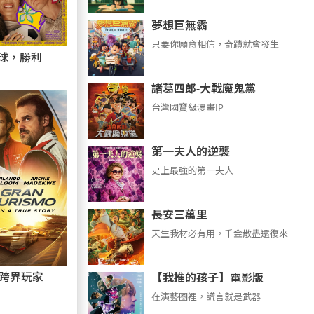
夢想巨無霸
只要你願意相信，奇蹟就會發生
球，勝利
諸葛四郎-大戰魔鬼黨
台灣國寶級漫畫IP
第一夫人的逆襲
史上最強的第一夫人
長安三萬里
天生我材必有用，千金散盡還復來
：跨界玩家
【我推的孩子】電影版
在演藝圈裡，謊言就是武器