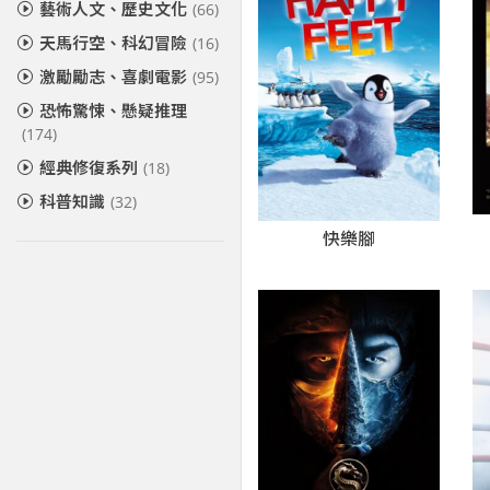
藝術人文、歷史文化
(66)
天馬行空、科幻冒險
(16)
激勵勵志、喜劇電影
(95)
恐怖驚悚、懸疑推理
(174)
經典修復系列
(18)
科普知識
(32)
快樂腳