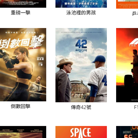
重磅一擊
泳池裡的男孩
乒
倒數回擊
F
傳奇42號