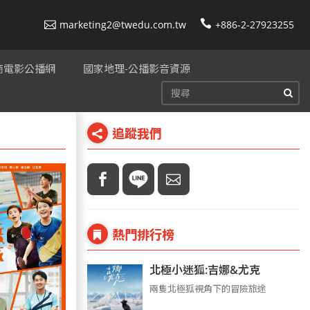
marketing2@twedu.com.tw
+886-2-27923255
美商電影公播網
國家地理-公播影音資源
追蹤我們
熱門排行榜
北極小迷狐:吉娜&尤克
兩隻北極狐視角下的冒險旅途