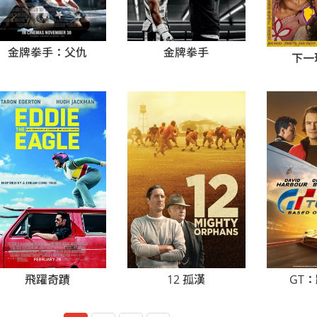
金牌拳手
金牌拳手：父仇
下一
飛躍奇蹟
12 孤漢
GT