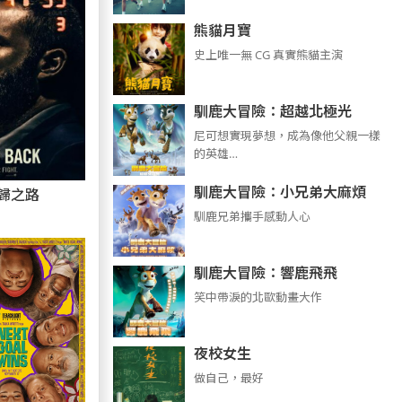
熊貓月寶
史上唯一無 CG 真實熊貓主演
馴鹿大冒險：超越北極光
尼可想實現夢想，成為像他父親一樣
的英雄…
馴鹿大冒險：小兄弟大麻煩
歸之路
馴鹿兄弟攜手感動人心
馴鹿大冒險：響鹿飛飛
笑中帶淚的北歐動畫大作
夜校女生
做自己，最好