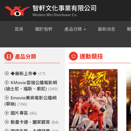
智軒文化事業有限公司
Wisdom Win Distributor Co.
首頁
關於智軒
產品分類
最新消息
運動競技
產品分類
◆最新上市◆
(17)
KMovie雲端公播電影網
(迪士尼、福斯、索尼)
(349)
Emovie美商電影公播網
(華納)
(186)
國片專區
(46)
動畫卡通、闔家觀賞
(84)