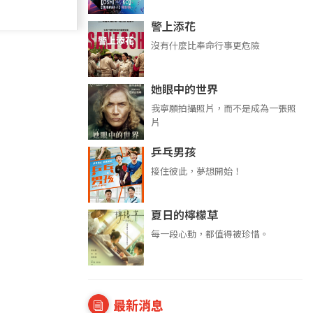
警上添花
沒有什麼比奉命行事更危險
她眼中的世界
我寧願拍攝照片，而不是成為一張照
片
乒乓男孩
接住彼此，夢想開始！
夏日的檸檬草
每一段心動，都值得被珍惜。
最新消息