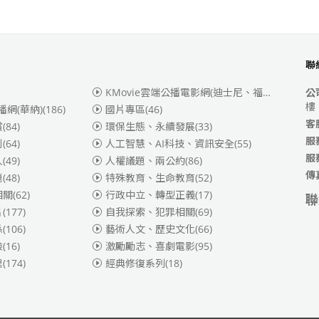
聯
KMovie雲端公播電影網(迪士尼、福斯、索尼)
(3
公
樓
播網(華納)
(186)
國片專區
(46)
客
賞
(84)
環保生態、永續發展
(33)
服
別
(64)
人工智慧、AI科技、資訊安全
(55)
服
人
(49)
人權議題、兩公約
(86)
傳
題
(48)
特殊教育、生命教育
(52)
相關
(62)
行政中立、轉型正義
(17)
聯
片
(177)
自我探索、犯罪相關
(69)
係
(106)
藝術人文、歷史文化
(66)
險
(16)
激勵勵志、喜劇電影
(95)
理
(174)
經典修復系列
(18)