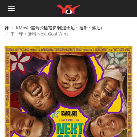
手
機
選
單
KMovie雲端公播電影網(迪士尼、福斯、索尼)
下一球，勝利 Next Goal Wins