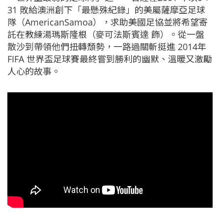
31 敗給澳洲創下「最懸殊紀錄」的美屬薩摩亞足球
隊（AmericanSamoa），求助美國足協並將希望寄
託在教練湯瑪斯隆根（麥可法斯賓達 飾）。從一盤
散沙到帶領他們扭轉頹勢，一路過關斬挺進 2014年
FIFA 世界盃足球賽最終嘗到勝利的幽默、溫暖又激勵
人心的故事。