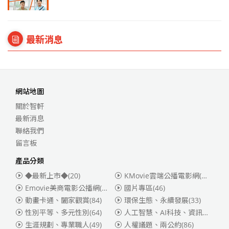
最新消息
網站地圖
關於智軒
最新消息
聯絡我們
留言板
產品分類
◆最新上市◆
(20)
KMovie雲端公播電影網(迪士尼、福斯、索尼)
Emovie美商電影公播網(華納)
(186)
國片專區
(46)
動畫卡通、闔家觀賞
(84)
環保生態、永續發展
(33)
性別平等、多元性別
(64)
人工智慧、AI科技、資訊安全
(55)
生涯規劃、專業職人
(49)
人權議題、兩公約
(86)