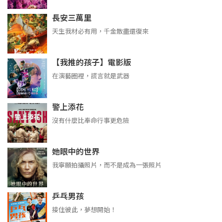
長安三萬里
天生我材必有用，千金散盡還復來
【我推的孩子】電影版
在演藝圈裡，謊言就是武器
警上添花
沒有什麼比奉命行事更危險
她眼中的世界
我寧願拍攝照片，而不是成為一張照片
乒乓男孩
接住彼此，夢想開始！