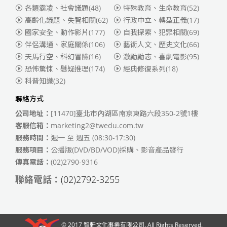
各類霸凌、社會議題
(48)
特殊教育、生命教育
(52)
高齡化議題、失智相關
(62)
行政中立、轉型正義
(17)
國家安全、動作影片
(177)
自我探索、犯罪相關
(69)
伴侶溝通、家庭關係
(106)
藝術人文、歷史文化
(66)
天馬行空、科幻冒險
(16)
激勵勵志、喜劇電影
(95)
恐怖驚悚、懸疑推理
(174)
經典修復系列
(18)
科普知識
(32)
聯絡方式
公司地址：
[11470]臺北市內湖區南京東路六段350-2號1樓
客服信箱：
marketing2@twedu.com.tw
服務時間：
週一 至 週五 (08:30-17:30)
服務項目：
公播版(DVD/BD/VOD)採購、影音產品發行
傳真電話：
(02)2790-9316
聯絡電話：
(02)2792-3255
© 2017
智軒文化事業有限公司
. All Rights Reserved.