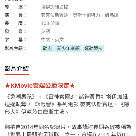
導 演：
塔伊加維迪提
演 員：
麥克法斯賓達、奧斯卡凱特力、凱瑪娜
長 度：
103
分鐘
發 音：
英語
字 幕：
中文、英文
影片主題：
勵志
青少年議題
運動競技
影片介紹
★KMovie雲端公播限定★
《兔嘲男孩》、《雷神索爾3：諸神黃昏》塔伊加維
迪提執導，《X戰警》系列電影 麥克法斯賓達、《隱
形人》伊麗莎白摩斯主演。
翻拍自2014年同名紀錄片，故事講述長期吞敗被稱為
「世界上最弱的足球隊」之一、曾經在2001 年以0：