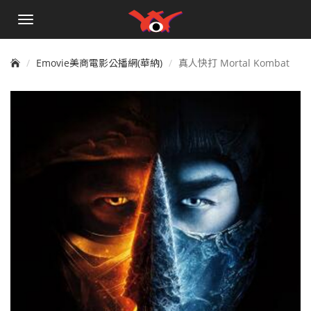
手
機
選
單
Emovie美商電影公播網(華納)
真人快打 Mortal Kombat