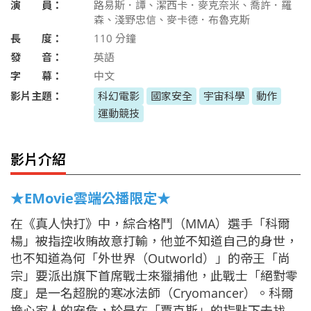
演 員：
路易斯．譚、潔西卡．麥克奈米、喬許．羅
森、淺野忠信、麥卡德．布魯克斯
長 度：
110
分鐘
發 音：
英語
字 幕：
中文
影片主題：
科幻電影
國家安全
宇宙科學
動作
運動競技
影片介紹
★EMovie雲端公播限定★
在《真人快打》中，綜合格鬥（MMA）選手「科爾
楊」被指控收賄故意打輸，他並不知道自己的身世，
也不知道為何「外世界（Outworld）」的帝王「尚
宗」要派出旗下首席戰士來獵捕他，此戰士「絕對零
度」是一名超脫的寒冰法師（Cryomancer）。科爾
擔心家人的安危，於是在「賈克斯」的指點下去找