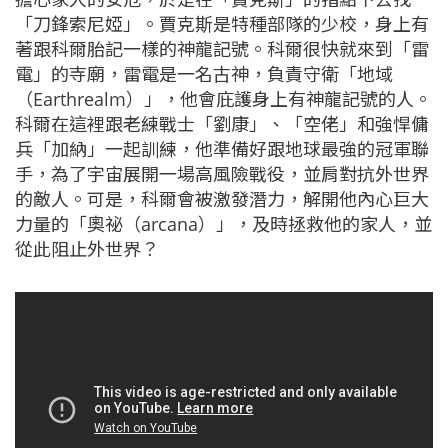
「刀鋒索尼婭」。賈克斯是特種部隊的少校，身上有
著跟科爾胎記一樣的神龍記號。科爾很快就來到「雷
電」的寺廟，雷電是一名古神，負責守衛「地域
（Earthrealm）」，他會庇護身上有神龍記號的人。
科爾在這裡跟老練戰士「劉康」、「空佬」和強悍傭
兵「加納」一起訓練，他準備好跟地球最強的冠軍聯
手，為了宇宙展開一場高風險戰役，並肩對抗外世界
的敵人。可是，科爾會被激發潛力，解開他內心巨大
力量的「奧祕（arcana）」，及時拯救他的家人，並
從此阻止外世界？