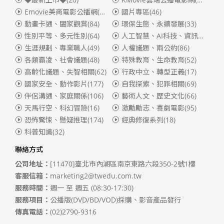
Emovie美商電影公播網(華納)
(186)
國片專區
(46)
動畫卡通、闔家觀賞
(84)
環保生態、永續發展
(33)
性別平等、多元性別
(64)
人工智慧、AI科技、資訊安全
(55)
生涯規劃、專業職人
(49)
人權議題、兩公約
(86)
各類霸凌、社會議題
(48)
特殊教育、生命教育
(52)
高齡化議題、失智相關
(62)
行政中立、轉型正義
(17)
國家安全、動作影片
(177)
自我探索、犯罪相關
(69)
伴侶溝通、家庭關係
(106)
藝術人文、歷史文化
(66)
天馬行空、科幻冒險
(16)
激勵勵志、喜劇電影
(95)
恐怖驚悚、懸疑推理
(174)
經典修復系列
(18)
科普知識
(32)
聯絡方式
公司地址：
[11470]臺北市內湖區南京東路六段350-2號1樓
客服信箱：
marketing2@twedu.com.tw
服務時間：
週一 至 週五 (08:30-17:30)
服務項目：
公播版(DVD/BD/VOD)採購、影音產品發行
傳真電話：
(02)2790-9316