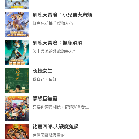
馴鹿大冒險：小兄弟大麻煩
馴鹿兄弟攜手感動人心
馴鹿大冒險：響鹿飛飛
笑中帶淚的北歐動畫大作
夜校女生
做自己，最好
夢想巨無霸
只要你願意相信，奇蹟就會發生
諸葛四郎-大戰魔鬼黨
台灣國寶級漫畫IP