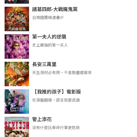
諸葛四郎-大戰魔鬼黨
台灣國寶級漫畫IP
第一夫人的逆襲
史上最強的第一夫人
長安三萬里
天生我材必有用，千金散盡還復來
【我推的孩子】電影版
在演藝圈裡，謊言就是武器
警上添花
沒有什麼比奉命行事更危險