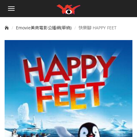
手
機
選
單
Emovie美商電影公播網(華納)
快樂腳 HAPPY FEET