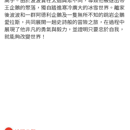
高手。由於波波實在太過與眾不同，導致他被逐出帝
王企鵝的聚落，獨自踏進寒冷廣大的冰雪世界。離家
後波波和一群阿德利企鵝及一隻無所不知的跳岩企鵝
愛拉斯，共同展開一趟史詩般的冒險之旅，在過程中
展現了他非凡的勇氣與毅力，並證明只要忠於自我，
就能夠改變世界！