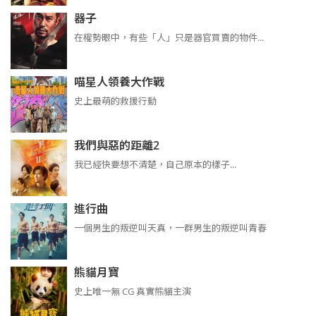
器子
在權勢眼中，有些「人」只是器官買賣的物件...
喵星人領養大作戰
史上最萌的救援行動
我們與惡的距離2
我已經快要想不清楚，自己原本的樣子...
進行曲
​​​一個男生的叛逆叫天真，一群男生的叛逆叫青春
熊貓月寶
史上唯一無 CG 真實熊貓主演