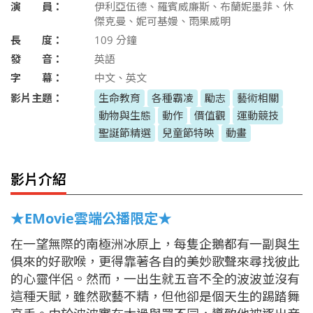
演 員：
伊利亞伍德、羅賓威廉斯、布蘭妮墨菲、休
傑克曼、妮可基嫚、雨果威明
長 度：
109
分鐘
發 音：
英語
字 幕：
中文、英文
影片主題：
生命教育
各種霸凌
勵志
藝術相關
動物與生態
動作
價值觀
運動競技
聖誕節精選
兒童節特映
動畫
影片介紹
★EMovie雲端公播限定★
在一望無際的南極洲冰原上，每隻企鵝都有一副與生
俱來的好歌喉，更得靠著各自的美妙歌聲來尋找彼此
的心靈伴侶。然而，一出生就五音不全的波波並沒有
這種天賦，雖然歌藝不精，但他卻是個天生的踢踏舞