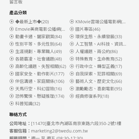
留言板
產品分類
◆最新上市◆
(20)
KMovie雲端公播電影網(迪士尼、福斯、索尼)
Emovie美商電影公播網(華納)
(186)
國片專區
(46)
動畫卡通、闔家觀賞
(84)
環保生態、永續發展
(33)
性別平等、多元性別
(64)
人工智慧、AI科技、資訊安全
(55)
生涯規劃、專業職人
(49)
人權議題、兩公約
(86)
各類霸凌、社會議題
(48)
特殊教育、生命教育
(52)
高齡化議題、失智相關
(62)
行政中立、轉型正義
(17)
國家安全、動作影片
(177)
自我探索、犯罪相關
(69)
伴侶溝通、家庭關係
(106)
藝術人文、歷史文化
(66)
天馬行空、科幻冒險
(16)
激勵勵志、喜劇電影
(95)
恐怖驚悚、懸疑推理
(174)
經典修復系列
(18)
科普知識
(32)
聯絡方式
公司地址：
[11470]臺北市內湖區南京東路六段350-2號1樓
客服信箱：
marketing2@twedu.com.tw
服務時間：
週一 至 週五 (08:30-17:30)