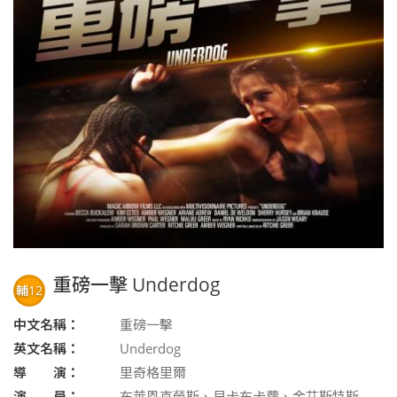
重磅一擊 Underdog
輔12
中文名稱：
重磅一擊
英文名稱：
Underdog
導 演：
里奇格里爾
演 員：
布萊恩克勞斯、貝卡布卡蘿、金艾斯特斯