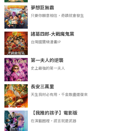
夢想巨無霸
只要你願意相信，奇蹟就會發生
諸葛四郎-大戰魔鬼黨
台灣國寶級漫畫IP
第一夫人的逆襲
史上最強的第一夫人
長安三萬里
天生我材必有用，千金散盡還復來
【我推的孩子】電影版
在演藝圈裡，謊言就是武器