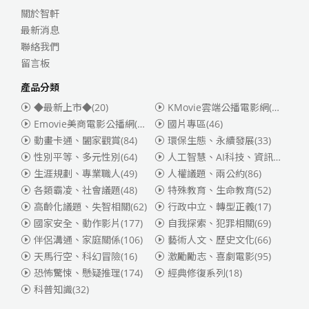
關於智軒
最新消息
聯絡我們
留言板
產品分類
◆最新上市◆
(20)
KMovie雲端公播電影網(迪士尼、福斯、索尼)
Emovie美商電影公播網(華納)
(186)
國片專區
(46)
動畫卡通、闔家觀賞
(84)
環保生態、永續發展
(33)
性別平等、多元性別
(64)
人工智慧、AI科技、資訊安全
(55)
生涯規劃、專業職人
(49)
人權議題、兩公約
(86)
各類霸凌、社會議題
(48)
特殊教育、生命教育
(52)
高齡化議題、失智相關
(62)
行政中立、轉型正義
(17)
國家安全、動作影片
(177)
自我探索、犯罪相關
(69)
伴侶溝通、家庭關係
(106)
藝術人文、歷史文化
(66)
天馬行空、科幻冒險
(16)
激勵勵志、喜劇電影
(95)
恐怖驚悚、懸疑推理
(174)
經典修復系列
(18)
科普知識
(32)