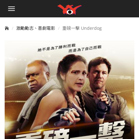
手
機
選
單
激勵勵志、喜劇電影
重磅一擊 Underdog