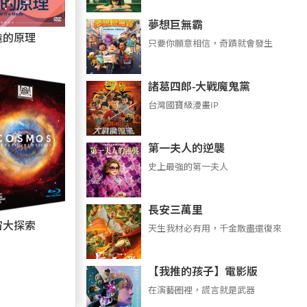
夢想巨無霸
造的原理
只要你願意相信，奇蹟就會發生
諸葛四郎-大戰魔鬼黨
台灣國寶級漫畫IP
第一夫人的逆襲
史上最強的第一夫人
長安三萬里
宙大探索
天生我材必有用，千金散盡還復來
【我推的孩子】電影版
在演藝圈裡，謊言就是武器