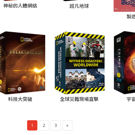
神秘的人體網絡
超凡地球
製
科技大突破
全球災難現場直擊
宇
1
2
3
»