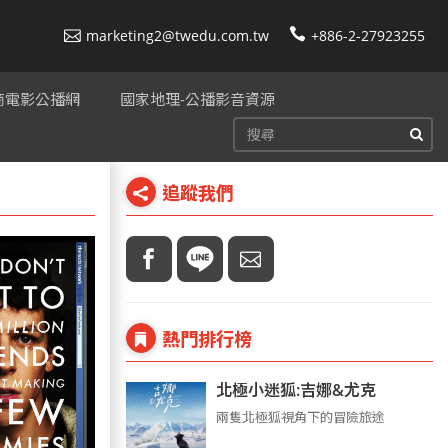
marketing2@twedu.com.tw
+886-2-27923255
美商電影公播網
國家地理-公播影音資源
追蹤我們
熱門排行榜
北極小迷狐:吉娜&尤克
兩隻北極狐視角下的冒險旅途