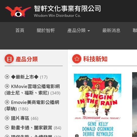
智軒文化事業有限公司
Wisdom Win Distributor Co.
首頁
關於智軒
產品分類
最新消息
科技新知
產品分類
◆最新上市◆
(17)
KMovie雲端公播電影網
(迪士尼、福斯、索尼)
(349)
Emovie美商電影公播網
(華納)
(186)
國片專區
(46)
動畫卡通、闔家觀賞
(84)