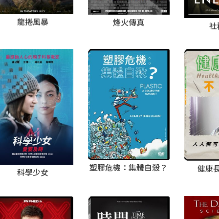
龍捲風暴
烽火傳真
社
塑膠危機：集體自殺？
健康
科學少女