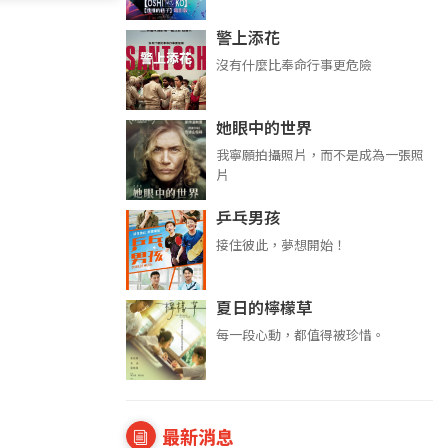
警上添花
沒有什麼比奉命行事更危險
她眼中的世界
我寧願拍攝照片，而不是成為一張照
片
乒乓男孩
接住彼此，夢想開始！
夏日的檸檬草
每一段心動，都值得被珍惜。
最新消息