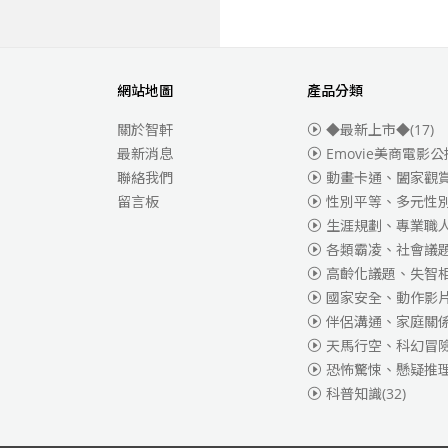
網站地圖
產品分類
關於智軒
◆最新上市◆
(17)
最新消息
Emovie美商電影公
聯絡我們
動畫卡通、闔家觀
留言板
性別平等、多元性
生涯規劃、專業職
各類霸凌、社會議
高齡化議題、失智
國家安全、動作影
伴侶溝通、家庭關
天馬行空、科幻冒
恐怖驚悚、懸疑推
科普知識
(32)