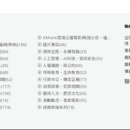
聯
KMovie雲端公播電影網(迪士尼、福斯、索尼)
(3
公
樓
播網(華納)
(186)
國片專區
(46)
客
賞
(84)
環保生態、永續發展
(33)
服
別
(64)
人工智慧、AI科技、資訊安全
(55)
服
人
(49)
人權議題、兩公約
(86)
傳
題
(48)
特殊教育、生命教育
(52)
相關
(62)
行政中立、轉型正義
(17)
聯
片
(177)
自我探索、犯罪相關
(69)
係
(106)
藝術人文、歷史文化
(66)
險
(16)
激勵勵志、喜劇電影
(95)
理
(174)
經典修復系列
(18)