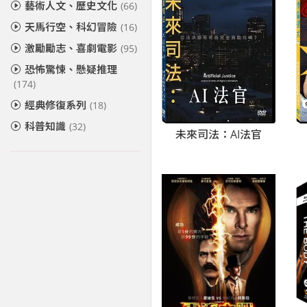
藝術人文、歷史文化
(66)
天馬行空、科幻冒險
(16)
激勵勵志、喜劇電影
(95)
恐怖驚悚、懸疑推理
(174)
經典修復系列
(18)
科普知識
(32)
未來司法：AI法官