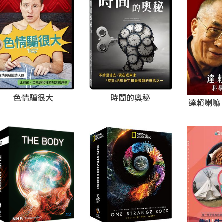
色情騙很大
時間的奧秘
達賴喇嘛