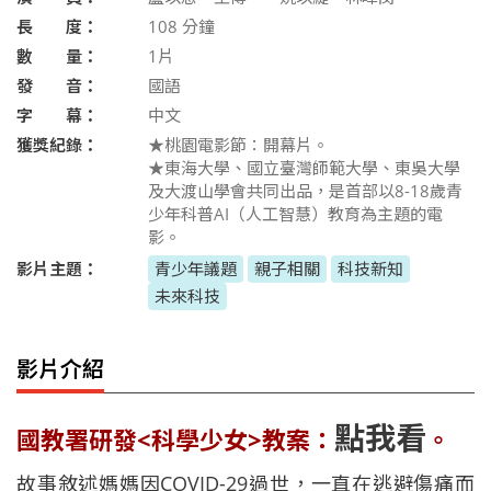
長 度：
108
分鐘
數 量：
1片
發 音：
國語
字 幕：
中文
獲獎紀錄：
★桃園電影節：開幕片。
★東海大學、國立臺灣師範大學、東吳大學
及大渡山學會共同出品，是首部以8-18歲青
少年科普AI（人工智慧）教育為主題的電
影。
影片主題：
青少年議題
親子相關
科技新知
未來科技
影片介紹
點我看
國教署研發<科學少女>教案：
。
故事敘述媽媽因COVID-29過世，一直在逃避傷痛而