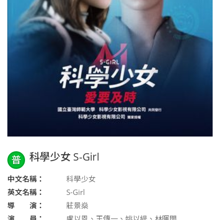
科學少女 S-Girl
普
中文名稱：
科學少女
英文名稱：
S-Girl
導 演：
莊景燊
演 員：
盧以恩、王傳一、姚以緹、林暉閔