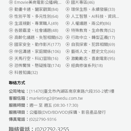
Emovie美商電影公播網(華納)
(186)
國片專區
(46)
動畫卡通、闔家觀賞
(84)
環保生態、永續發展
(33)
性別平等、多元性別
(64)
人工智慧、AI科技、資訊安全
(55)
生涯規劃、專業職人
(49)
人權議題、兩公約
(86)
各類霸凌、社會議題
(48)
特殊教育、生命教育
(52)
高齡化議題、失智相關
(62)
行政中立、轉型正義
(17)
國家安全、動作影片
(177)
自我探索、犯罪相關
(69)
伴侶溝通、家庭關係
(106)
藝術人文、歷史文化
(66)
天馬行空、科幻冒險
(16)
激勵勵志、喜劇電影
(95)
恐怖驚悚、懸疑推理
(174)
經典修復系列
(18)
科普知識
(32)
聯絡方式
公司地址：
[11470]臺北市內湖區南京東路六段350-2號1樓
客服信箱：
marketing2@twedu.com.tw
服務時間：
週一 至 週五 (08:30-17:30)
服務項目：
公播版(DVD/BD/VOD)採購、影音產品發行
傳真電話：
(02)2790-9316
聯絡電話：
(02)2792-3255