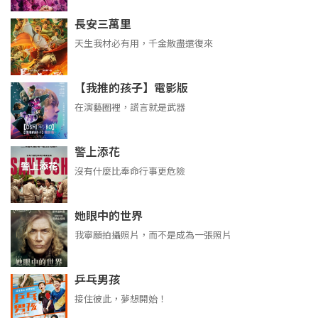
長安三萬里
天生我材必有用，千金散盡還復來
【我推的孩子】電影版
在演藝圈裡，謊言就是武器
警上添花
沒有什麼比奉命行事更危險
她眼中的世界
我寧願拍攝照片，而不是成為一張照片
乒乓男孩
接住彼此，夢想開始！