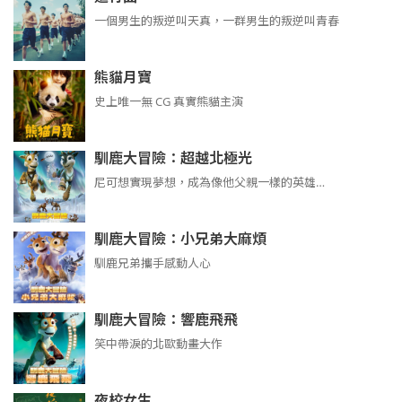
​​​一個男生的叛逆叫天真，一群男生的叛逆叫青春
熊貓月寶
史上唯一無 CG 真實熊貓主演
馴鹿大冒險：超越北極光
尼可想實現夢想，成為像他父親一樣的英雄…
馴鹿大冒險：小兄弟大麻煩
馴鹿兄弟攜手感動人心
馴鹿大冒險：響鹿飛飛
笑中帶淚的北歐動畫大作
夜校女生