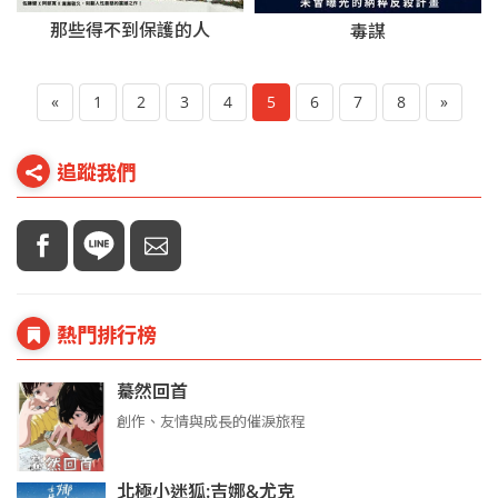
那些得不到保護的人
毒謀
«
1
2
3
4
5
6
7
8
»
追蹤我們
熱門排行榜
驀然回首
創作、友情與成長的催淚旅程
北極小迷狐:吉娜&尤克