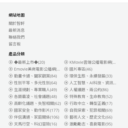
網站地圖
關於智軒
最新消息
聯絡我們
留言板
產品分類
◆最新上市◆
(20)
KMovie雲端公播電影網(迪士尼、福斯、索尼)
Emovie美商電影公播網(華納)
(186)
國片專區
(46)
動畫卡通、闔家觀賞
(84)
環保生態、永續發展
(33)
性別平等、多元性別
(64)
人工智慧、AI科技、資訊安全
(55)
生涯規劃、專業職人
(49)
人權議題、兩公約
(86)
各類霸凌、社會議題
(48)
特殊教育、生命教育
(52)
高齡化議題、失智相關
(62)
行政中立、轉型正義
(17)
國家安全、動作影片
(177)
自我探索、犯罪相關
(69)
伴侶溝通、家庭關係
(106)
藝術人文、歷史文化
(66)
天馬行空、科幻冒險
(16)
激勵勵志、喜劇電影
(95)