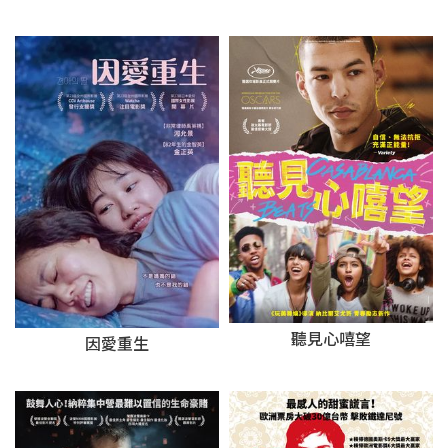
聽見心嘻望
因愛重生