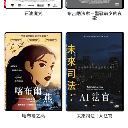
石油魔咒
布吉納法索－聖戰前夕的哀
歌
喀布爾之燕
未來司法：AI法官