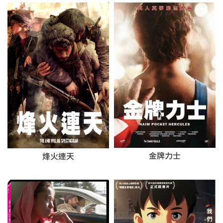
金牌力士
烽火連天