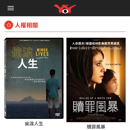
手
機
選
人權相關
單
偷渡人生
贖罪風暴