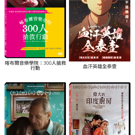
喀布爾音樂學院：300人搶救
血汗英雄全泰壹
行動