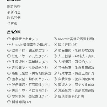
關於智軒
最新消息
聯絡我們
留言板
產品分類
◆最新上市◆
(20)
KMovie雲端公播電影網(迪士尼、福斯、索尼)
Emovie美商電影公播網(華納)
(186)
國片專區
(46)
動畫卡通、闔家觀賞
(84)
環保生態、永續發展
(33)
性別平等、多元性別
(64)
人工智慧、AI科技、資訊安全
(55)
生涯規劃、專業職人
(49)
人權議題、兩公約
(86)
各類霸凌、社會議題
(48)
特殊教育、生命教育
(52)
高齡化議題、失智相關
(62)
行政中立、轉型正義
(17)
國家安全、動作影片
(177)
自我探索、犯罪相關
(69)
伴侶溝通、家庭關係
(106)
藝術人文、歷史文化
(66)
天馬行空、科幻冒險
(16)
激勵勵志、喜劇電影
(95)
恐怖驚悚、懸疑推理
(174)
經典修復系列
(18)
科普知識
(32)