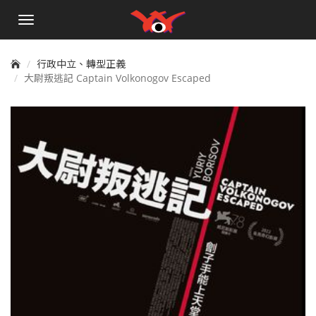
手
機
選
單
行政中立、轉型正義
大尉叛逃記 Captain Volkonogov Escaped