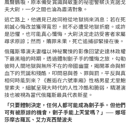
風聲鶴唳，原本備受賞識與敬重的祕密警察沃克諾戈
夫大尉，一夕之間也淪為肅清對象。
逃亡路上，他遇見已故同袍從地獄捎來消息：若在死
前誠心悔改並獲得寬恕，就不必遭受地獄折磨。或許
是恐懼，也可能真心懺悔，大尉決定走訪受害者家屬
尋求原諒；然而，贖罪未果，死亡追捕卻緊接在後。
俄羅斯導演夫妻檔以神祕驚悚的影像回望史達林政權
下最黑暗的時期，透過體制劊子手的懺悔之旅，勾勒
彼時人間地獄與無所不在的帝國幽靈，揭開革命與鮮
血下的荒誕和殘酷，叩問惡與善、罪與罰，平反與真
相何時能到來？《邂逅在六號車廂》性格男星尤里鮑
里索夫，細膩呈現大時代的人性冷酷和脆弱，精湛演
技也被視為當代俄羅斯最具代表新星。
「只要體制決定，任何人都可能成為劊子手。但他們
可有被原諒的機會，劊子手能上天堂嗎？」── 娜塔
莎摩古羅瓦、艾力克西楚波夫