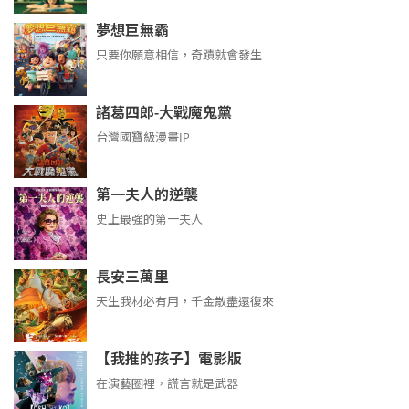
夢想巨無霸
只要你願意相信，奇蹟就會發生
諸葛四郎-大戰魔鬼黨
台灣國寶級漫畫IP
第一夫人的逆襲
史上最強的第一夫人
長安三萬里
天生我材必有用，千金散盡還復來
【我推的孩子】電影版
在演藝圈裡，謊言就是武器