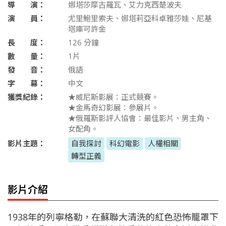
導 演：
娜塔莎摩古羅瓦、艾力克西楚波夫
演 員：
尤里鮑里索夫、娜塔莉亞科卓雅莎娃、尼基
塔庫可許金
長 度：
126
分鐘
數 量：
1片
發 音：
俄語
字 幕：
中文
獲獎紀錄：
★威尼斯影展：正式競賽。
★金馬奇幻影展：參展片。
★俄羅斯影評人協會：最佳影片、男主角、
女配角。
影片主題：
自我探討
科幻電影
人權相關
轉型正義
影片介紹
1938年的列寧格勒，在蘇聯大清洗的紅色恐怖籠罩下