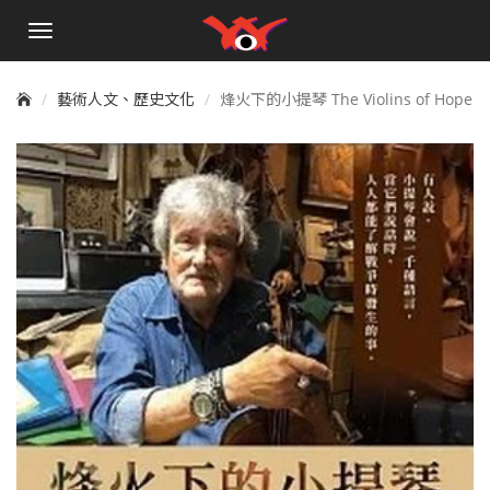
手
機
選
單
藝術人文、歷史文化
烽火下的小提琴 The Violins of Hope