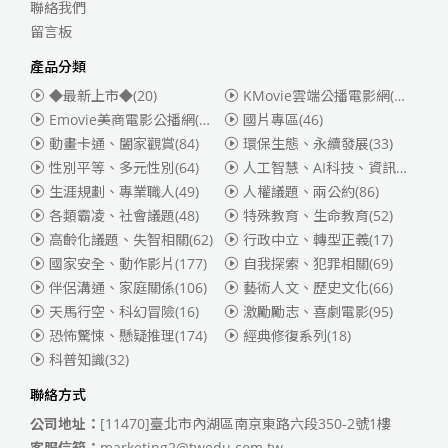
聯絡我們
留言板
產品分類
◆最新上市◆
(20)
KMovie雲端公播電影網(迪士尼、福斯、索尼)
Emovie美商電影公播網(華納)
(186)
國片專區
(46)
動畫卡通、闔家觀賞
(84)
環保生態、永續發展
(33)
性別平等、多元性別
(64)
人工智慧、AI科技、資訊安全
(55)
生涯規劃、專業職人
(49)
人權議題、兩公約
(86)
各類霸凌、社會議題
(48)
特殊教育、生命教育
(52)
高齡化議題、失智相關
(62)
行政中立、轉型正義
(17)
國家安全、動作影片
(177)
自我探索、犯罪相關
(69)
伴侶溝通、家庭關係
(106)
藝術人文、歷史文化
(66)
天馬行空、科幻冒險
(16)
激勵勵志、喜劇電影
(95)
恐怖驚悚、懸疑推理
(174)
經典修復系列
(18)
科普知識
(32)
聯絡方式
公司地址：
[11470]臺北市內湖區南京東路六段350-2號1樓
客服信箱：
marketing2@twedu.com.tw