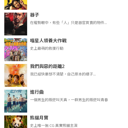
器子
在權勢眼中，有些「人」只是器官買賣的物件...
喵星人領養大作戰
史上最萌的救援行動
我們與惡的距離2
我已經快要想不清楚，自己原本的樣子...
進行曲
​​​一個男生的叛逆叫天真，一群男生的叛逆叫青春
熊貓月寶
史上唯一無 CG 真實熊貓主演