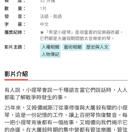
長 度：
52
分鐘
數 量：
1片
發 音：
法語、英語
字 幕：
中文
獲獎紀錄：
★「希望小提琴」是很重要的弦樂器收藏，
它們都是大屠殺期間猶太音樂家的琴。
影片主題：
人權相關
藝術相關
歷史與人文
人物傳記
影片介紹
有人說，小提琴會說一千種語言當它們說話時，人人
都能了解戰爭時發生的事。
25年來，艾姆儂威斯汀從事修復與大屠殺有關的小提
琴，這是一份記憶的工作，讓上百把琴恢復聲音，每
一把小提琴背後都有一個故事，艾姆儂向我們揭示它
的命運。在大屠殺時期的集中營都有管弦樂團，管弦