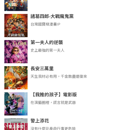
諸葛四郎-大戰魔鬼黨
台灣國寶級漫畫IP
第一夫人的逆襲
史上最強的第一夫人
長安三萬里
天生我材必有用，千金散盡還復來
【我推的孩子】電影版
在演藝圈裡，謊言就是武器
警上添花
沒有什麼比奉命行事更危險