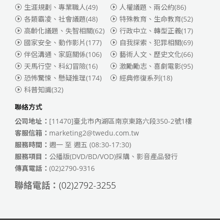
生涯規劃、專業職人
(49)
人權議題、兩公約
(86)
各類霸凌、社會議題
(48)
特殊教育、生命教育
(52)
高齡化議題、失智相關
(62)
行政中立、轉型正義
(17)
國家安全、動作影片
(177)
自我探索、犯罪相關
(69)
伴侶溝通、家庭關係
(106)
藝術人文、歷史文化
(66)
天馬行空、科幻冒險
(16)
激勵勵志、喜劇電影
(95)
恐怖驚悚、懸疑推理
(174)
經典修復系列
(18)
科普知識
(32)
聯絡方式
公司地址：
[11470]臺北市內湖區南京東路六段350-2號1樓
客服信箱：
marketing2@twedu.com.tw
服務時間：
週一 至 週五 (08:30-17:30)
服務項目：
公播版(DVD/BD/VOD)採購、影音產品發行
傳真電話：
(02)2790-9316
聯絡電話：
(02)2792-3255