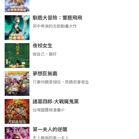
馴鹿大冒險：響鹿飛飛
笑中帶淚的北歐動畫大作
夜校女生
做自己，最好
夢想巨無霸
只要你願意相信，奇蹟就會發生
諸葛四郎-大戰魔鬼黨
台灣國寶級漫畫IP
第一夫人的逆襲
史上最強的第一夫人