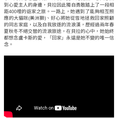
到心愛主人的身邊，貝拉因此獨自勇敢踏上了一段相
距400哩的返家之旅。一路上，她遇到了能夠相互照
應的大貓咪(美洲獅)、好心將她從雪地拯救回家照顧
的同志家庭，以及自我放逐的流浪漢，歷經過兩年春
夏秋冬不絕交替的流浪旅途，在貝拉的心中，她始終
都想念盧卡斯的愛，「回家」永遠是她不變的唯一信
念。