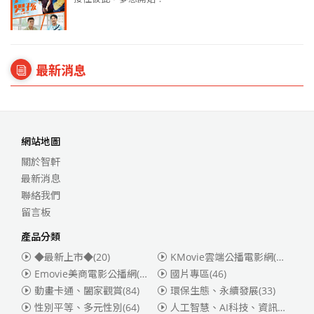
最新消息
網站地圖
關於智軒
最新消息
聯絡我們
留言板
產品分類
◆最新上市◆
(20)
KMovie雲端公播電影網(迪士尼、福斯、索尼)
Emovie美商電影公播網(華納)
(186)
國片專區
(46)
動畫卡通、闔家觀賞
(84)
環保生態、永續發展
(33)
性別平等、多元性別
(64)
人工智慧、AI科技、資訊安全
(55)