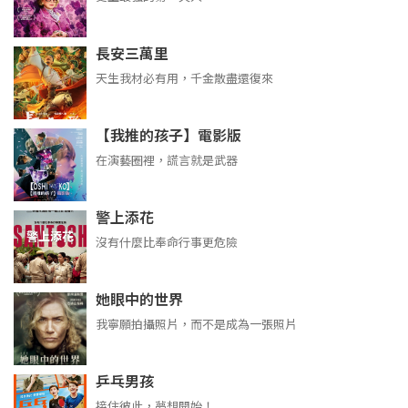
長安三萬里
天生我材必有用，千金散盡還復來
【我推的孩子】電影版
在演藝圈裡，謊言就是武器
警上添花
沒有什麼比奉命行事更危險
她眼中的世界
我寧願拍攝照片，而不是成為一張照片
乒乓男孩
接住彼此，夢想開始！