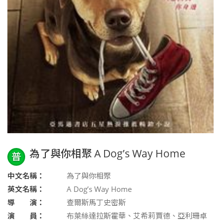
為了與你相聚 A Dog’s Way Home
普
中文名稱：
為了與你相聚
英文名稱：
A Dog’s Way Home
導 演：
查爾斯馬丁史密斯
演 員：
布萊絲達拉斯霍華、艾希莉賈德、亞利珊卓