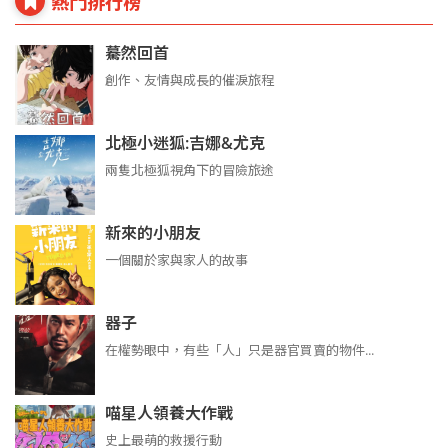
熱門排行榜
驀然回首
創作、友情與成長的催淚旅程
北極小迷狐:吉娜&尤克
兩隻北極狐視角下的冒險旅途
新來的小朋友
一個關於家與家人的故事
器子
在權勢眼中，有些「人」只是器官買賣的物件...
喵星人領養大作戰
史上最萌的救援行動