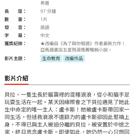
希普
長 度：
97
分鐘
數 量：
1片
發 音：
英語
字 幕：
中文
獲獎紀錄：
★改編自《為了與你相遇》作者最新力作！
亞馬遜書店五星熱淚推薦暢銷小說。
影片主題：
生命教育
改編作品
影片介紹
貝拉，一隻生長於貓窩裡的混種浪浪，從小和貓手足
玩耍生活在一起。某天因緣際會之下貝拉遇見了她此
生中命定的唯一主人：盧卡斯！她被盧卡斯帶回家一
同生活，但拯救浪浪不遺餘力的盧卡斯卻因此惹禍上
身，不得已與主人被迫分離的貝拉，被安置於中途之
家，終日思念盧卡斯。即便如此，她仍然一心只想回