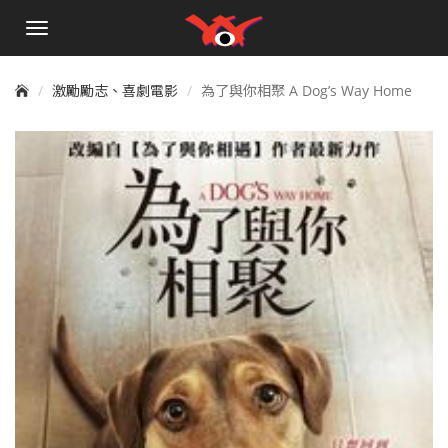
手
機
選
單
激勵勵志、喜劇電影
為了與你相聚 A Dog’s Way Home