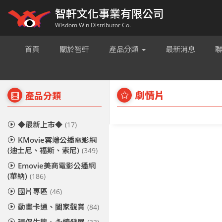
智軒文化事業有限公司
Wisdom Win Distributor Co.
首頁
關於智軒
產品分類
最新消息
劇情片
產品分類
◆最新上市◆
(17)
KMovie雲端公播電影網
(迪士尼、福斯、索尼)
(349)
Emovie美商電影公播網
(華納)
(186)
國片專區
(46)
動畫卡通、闔家觀賞
(84)