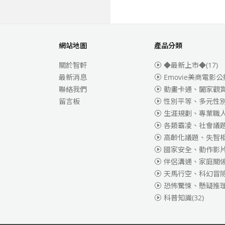
網站地圖
產品分類
關於智軒
◆最新上市◆
(17)
最新消息
Emovie美商電影公
聯絡我們
動畫卡通、闔家觀
留言板
性別平等、多元性
生涯規劃、專業職
各類霸凌、社會議
高齡化議題、失智
國家安全、動作影
伴侶溝通、家庭關
天馬行空、科幻冒
恐怖驚悚、懸疑推
科普知識
(32)