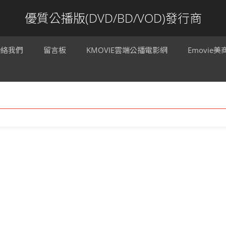
優質公播版(DVD/BD/VOD)發行商
聯絡我們
留言板
KMOVIE雲端公播電影網
Emovie