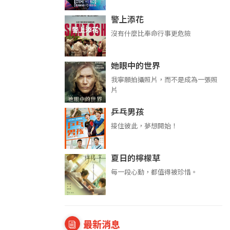
警上添花
沒有什麼比奉命行事更危險
她眼中的世界
我寧願拍攝照片，而不是成為一張照
片
乒乓男孩
接住彼此，夢想開始！
夏日的檸檬草
每一段心動，都值得被珍惜。
最新消息