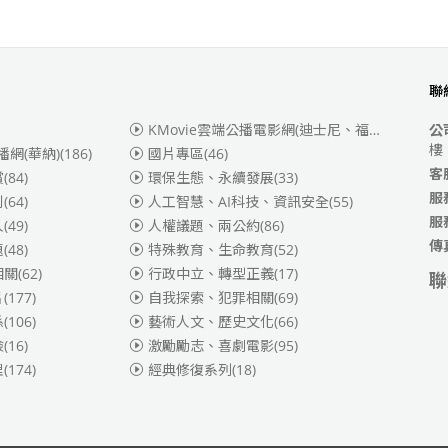
聯
KMovie雲端公播電影網(迪士尼、福斯、索尼)
(3
公
樓
播網(華納)
(186)
國片專區
(46)
客
賞
(84)
環保生態、永續發展
(33)
服
別
(64)
人工智慧、AI科技、資訊安全
(55)
服
人
(49)
人權議題、兩公約
(86)
傳
題
(48)
特殊教育、生命教育
(52)
相關
(62)
行政中立、轉型正義
(17)
聯
片
(177)
自我探索、犯罪相關
(69)
係
(106)
藝術人文、歷史文化
(66)
險
(16)
激勵勵志、喜劇電影
(95)
理
(174)
經典修復系列
(18)