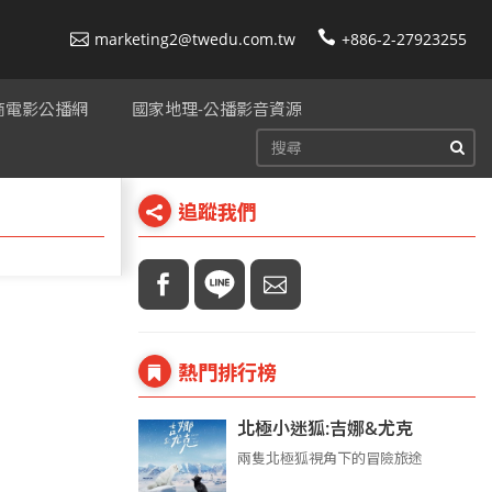
marketing2@twedu.com.tw
+886-2-27923255
美商電影公播網
國家地理-公播影音資源
追蹤我們
熱門排行榜
北極小迷狐:吉娜&尤克
兩隻北極狐視角下的冒險旅途