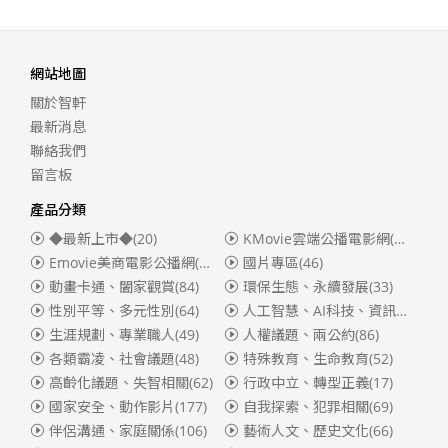
網站地圖
關於智軒
最新消息
聯絡我們
留言板
產品分類
◆最新上市◆
(20)
KMovie雲端公播電影網(迪士尼、福斯、索尼)
Emovie美商電影公播網(華納)
(186)
國片專區
(46)
動畫卡通、闔家觀賞
(84)
環保生態、永續發展
(33)
性別平等、多元性別
(64)
人工智慧、AI科技、資訊安全
(55)
生涯規劃、專業職人
(49)
人權議題、兩公約
(86)
各類霸凌、社會議題
(48)
特殊教育、生命教育
(52)
高齡化議題、失智相關
(62)
行政中立、轉型正義
(17)
國家安全、動作影片
(177)
自我探索、犯罪相關
(69)
伴侶溝通、家庭關係
(106)
藝術人文、歷史文化
(66)