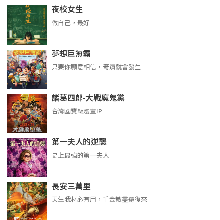
夜校女生
做自己，最好
夢想巨無霸
只要你願意相信，奇蹟就會發生
諸葛四郎-大戰魔鬼黨
台灣國寶級漫畫IP
第一夫人的逆襲
史上最強的第一夫人
長安三萬里
天生我材必有用，千金散盡還復來