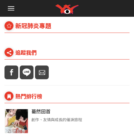
手
機
選
新冠肺炎專題
單
追蹤我們
熱門排行榜
驀然回首
創作、友情與成長的催淚旅程