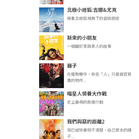
北極小迷狐:吉娜&尤克
兩隻北極狐視角下的冒險旅途
新來的小朋友
一個關於家與家人的故事
器子
在權勢眼中，有些「人」只是器官買
賣的物件...
喵星人領養大作戰
史上最萌的救援行動
我們與惡的距離2
我已經快要想不清楚，自己原本的樣
子...