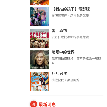
【我推的孩子】電影版
在演藝圈裡，謊言就是武器
警上添花
沒有什麼比奉命行事更危險
她眼中的世界
我寧願拍攝照片，而不是成為一張照
片
乒乓男孩
接住彼此，夢想開始！
最新消息