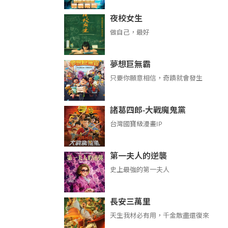
夜校女生
做自己，最好
夢想巨無霸
只要你願意相信，奇蹟就會發生
諸葛四郎-大戰魔鬼黨
台灣國寶級漫畫IP
第一夫人的逆襲
史上最強的第一夫人
長安三萬里
天生我材必有用，千金散盡還復來