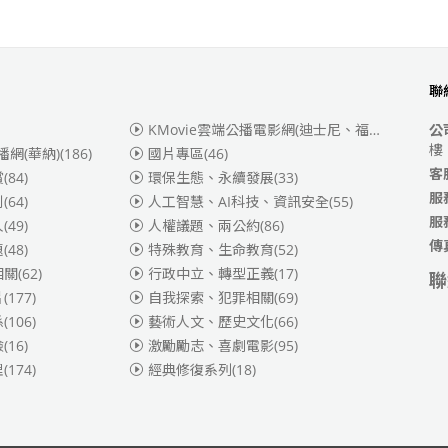
聯
KMovie雲端公播電影網(迪士尼、福斯、索尼)
(3
公
樓
播網(華納)
(186)
國片專區
(46)
客
賞
(84)
環保生態、永續發展
(33)
服
別
(64)
人工智慧、AI科技、資訊安全
(55)
服
人
(49)
人權議題、兩公約
(86)
傳
題
(48)
特殊教育、生命教育
(52)
相關
(62)
行政中立、轉型正義
(17)
聯
片
(177)
自我探索、犯罪相關
(69)
係
(106)
藝術人文、歷史文化
(66)
險
(16)
激勵勵志、喜劇電影
(95)
理
(174)
經典修復系列
(18)