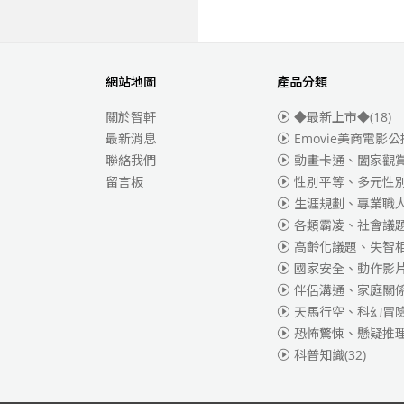
網站地圖
產品分類
關於智軒
◆最新上市◆
(18)
最新消息
Emovie美商電影公
聯絡我們
動畫卡通、闔家觀
留言板
性別平等、多元性
生涯規劃、專業職
各類霸凌、社會議
高齡化議題、失智
國家安全、動作影
伴侶溝通、家庭關
天馬行空、科幻冒
恐怖驚悚、懸疑推
科普知識
(32)