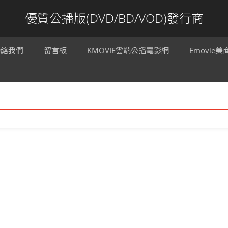
優質公播版(DVD/BD/VOD)發行商
聯絡我們
留言板
KMOVIE雲端公播電影網
Emovie