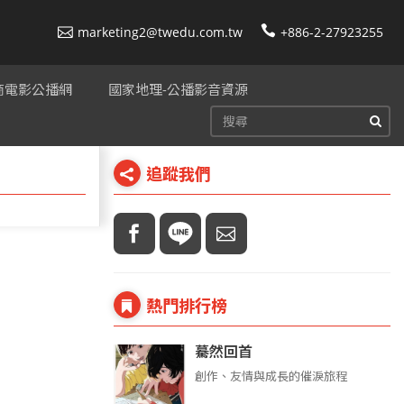
marketing2@twedu.com.tw
+886-2-27923255
美商電影公播網
國家地理-公播影音資源
追蹤我們
熱門排行榜
驀然回首
創作、友情與成長的催淚旅程