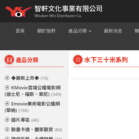
智軒文化事業有限公司
Wisdom Win Distributor Co.
首頁
關於智軒
產品分類
最新消息
水下三十米系列
產品分類
◆最新上市◆
(18)
KMovie雲端公播電影網
(迪士尼、福斯、索尼)
(349)
Emovie美商電影公播網
(華納)
(186)
國片專區
(46)
動畫卡通、闔家觀賞
(84)