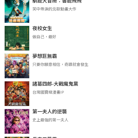
馴鹿大冒險：響鹿飛飛
笑中帶淚的北歐動畫大作
夜校女生
做自己，最好
夢想巨無霸
只要你願意相信，奇蹟就會發生
諸葛四郎-大戰魔鬼黨
台灣國寶級漫畫IP
第一夫人的逆襲
史上最強的第一夫人