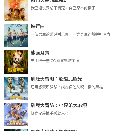
我們與惡的距離2
我已經快要想不清楚，自己原本的樣子...
進行曲
​​​一個男生的叛逆叫天真，一群男生的叛逆叫青春
熊貓月寶
史上唯一無 CG 真實熊貓主演
馴鹿大冒險：超越北極光
尼可想實現夢想，成為像他父親一樣的英雄…
馴鹿大冒險：小兄弟大麻煩
馴鹿兄弟攜手感動人心