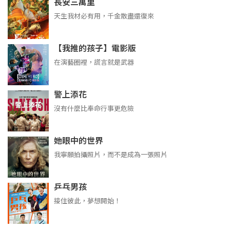
長安三萬里
天生我材必有用，千金散盡還復來
【我推的孩子】電影版
在演藝圈裡，謊言就是武器
警上添花
沒有什麼比奉命行事更危險
她眼中的世界
我寧願拍攝照片，而不是成為一張照片
乒乓男孩
接住彼此，夢想開始！