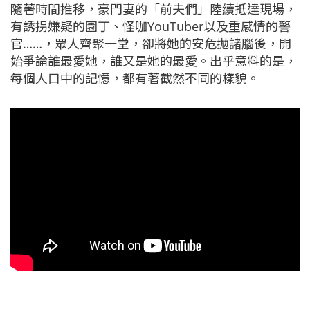
隨著時間推移，豪門妻的「前夫們」陸續抵達現場，
有誘拐嫌疑的園丁、怪咖YouTuber以及重感情的警
官……，眾人齊聚一堂，卻將她的安危拋諸腦後，開
始爭論誰最愛她，誰又是她的最愛。出乎意料的是，
每個人口中的記憶，都有著截然不同的樣貌。