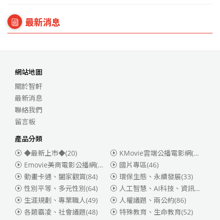
最新消息
網站地圖
關於智軒
最新消息
聯絡我們
留言板
產品分類
◆最新上市◆
(20)
KMovie雲端公播電影網(迪士尼、福斯、索尼)
Emovie美商電影公播網(華納)
(186)
國片專區
(46)
動畫卡通、闔家觀賞
(84)
環保生態、永續發展
(33)
性別平等、多元性別
(64)
人工智慧、AI科技、資訊安全
(55)
生涯規劃、專業職人
(49)
人權議題、兩公約
(86)
各類霸凌、社會議題
(48)
特殊教育、生命教育
(52)