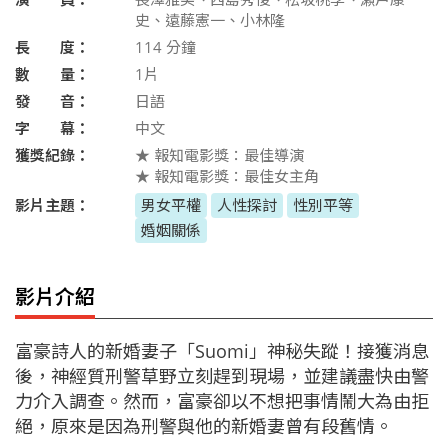
史、遠藤憲一、小林隆
長 度：
114
分鐘
數 量：
1片
發 音：
日語
字 幕：
中文
獲獎紀錄：
★ 報知電影獎：最佳導演
★ 報知電影獎：最佳女主角
影片主題：
男女平權
人性探討
性別平等
婚姻關係
影片介紹
富豪詩人的新婚妻子「Suomi」神秘失蹤！接獲消息
後，神經質刑警草野立刻趕到現場，並建議盡快由警
力介入調查。然而，富豪卻以不想把事情鬧大為由拒
絕，原來是因為刑警與他的新婚妻曾有段舊情。