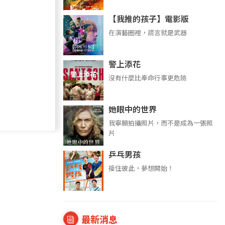
【我推的孩子】電影版
在演藝圈裡，謊言就是武器
警上添花
沒有什麼比奉命行事更危險
她眼中的世界
我寧願拍攝照片，而不是成為一張照
片
乒乓男孩
接住彼此，夢想開始！
最新消息