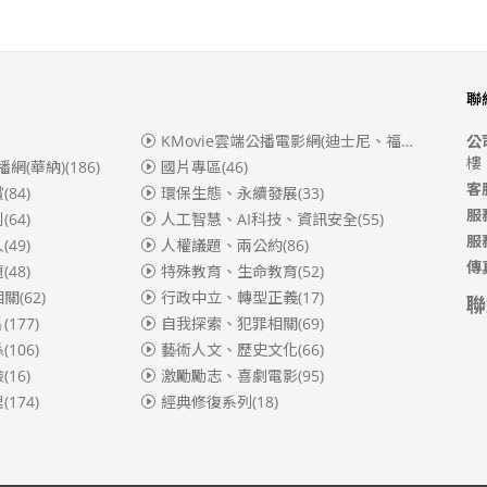
聯
KMovie雲端公播電影網(迪士尼、福斯、索尼)
(3
公
樓
播網(華納)
(186)
國片專區
(46)
客
賞
(84)
環保生態、永續發展
(33)
服
別
(64)
人工智慧、AI科技、資訊安全
(55)
服
人
(49)
人權議題、兩公約
(86)
傳
題
(48)
特殊教育、生命教育
(52)
相關
(62)
行政中立、轉型正義
(17)
聯
片
(177)
自我探索、犯罪相關
(69)
係
(106)
藝術人文、歷史文化
(66)
險
(16)
激勵勵志、喜劇電影
(95)
理
(174)
經典修復系列
(18)