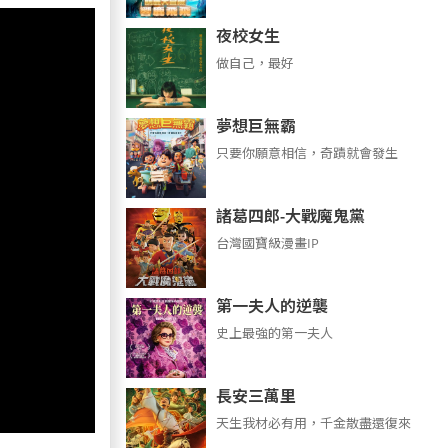
夜校女生
做自己，最好
夢想巨無霸
只要你願意相信，奇蹟就會發生
諸葛四郎-大戰魔鬼黨
台灣國寶級漫畫IP
第一夫人的逆襲
史上最強的第一夫人
長安三萬里
天生我材必有用，千金散盡還復來