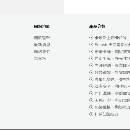
網站地圖
產品分類
關於智軒
◆最新上市◆
(20)
最新消息
Emovie美商電影公
聯絡我們
動畫卡通、闔家觀
留言板
性別平等、多元性
生涯規劃、專業職
各類霸凌、社會議
高齡化議題、失智
國家安全、動作影
伴侶溝通、家庭關
天馬行空、科幻冒
恐怖驚悚、懸疑推
科普知識
(32)