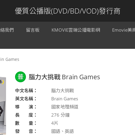
優質公播版(DVD/BD/VOD)發行商
聯絡我們
留言板
KMOVIE雲端公播電影網
Emovie
n Games
普
腦力大挑戰 Brain Games
中文名稱：
腦力大挑戰
英文名稱：
Brain Games
導 演：
國家地理頻道
長 度：
276
分鐘
數 量：
4片
發 音：
國語、英語