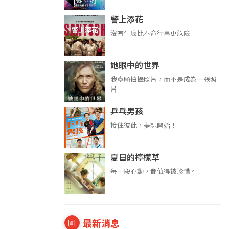
警上添花
沒有什麼比奉命行事更危險
她眼中的世界
我寧願拍攝照片，而不是成為一張照
片
乒乓男孩
接住彼此，夢想開始！
夏日的檸檬草
每一段心動，都值得被珍惜。
最新消息