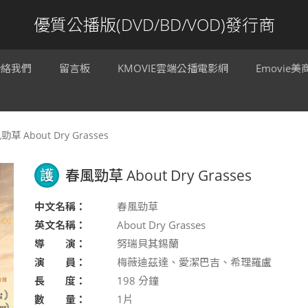
優質公播版(DVD/BD/VOD)發行商
聯絡我們
留言板
KMOVIE雲端公播電影網
Emovie
草 About Dry Grasses
護
春風勁草 About Dry Grasses
中文名稱：
春風勁草
英文名稱：
About Dry Grasses
導 演：
努瑞貝其錫蘭
演 員：
梅薇迪茲達、愛潔巴吉、希理羅盧
長 度：
198
分鐘
數 量：
1片