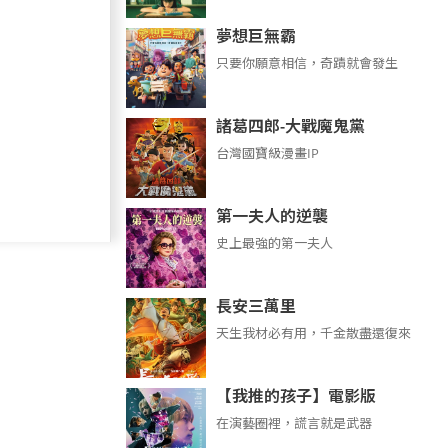
夢想巨無霸
只要你願意相信，奇蹟就會發生
諸葛四郎-大戰魔鬼黨
台灣國寶級漫畫IP
第一夫人的逆襲
史上最強的第一夫人
長安三萬里
天生我材必有用，千金散盡還復來
【我推的孩子】電影版
在演藝圈裡，謊言就是武器