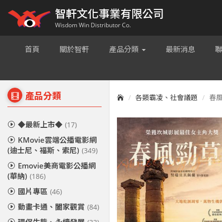
智軒文化事業有限公司
Wisdom Win Distributor Co.
首頁
關於智軒
產品分類
最新消息
產品分類
各類霸凌、社會議題
春風勁
◆最新上市◆
(17)
KMovie雲端公播電影網
(迪士尼、福斯、索尼)
(349)
Emovie美商電影公播網
(華納)
(186)
國片專區
(46)
動畫卡通、闔家觀賞
(84)