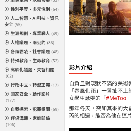
環保生態、永續發展
(33)
性別平等、多元性別
(64)
人工智慧、AI科技、資訊
安全
(55)
生涯規劃、專業職人
(49)
人權議題、兩公約
(86)
各類霸凌、社會議題
(48)
特殊教育、生命教育
(52)
影片介紹
高齡化議題、失智相關
(62)
自負且對現狀不滿的美術
行政中立、轉型正義
(17)
「春風化雨」一譽扯不上
國家安全、動作影片
女學生瑟雯的「
#MeToo
(177)
那年冬天，突如其來的大
自我探索、犯罪相關
(69)
芮的相遇，能否為他在這
伴侶溝通、家庭關係
(106)