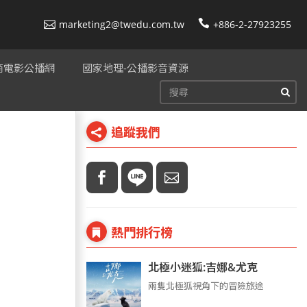
marketing2@twedu.com.tw
+886-2-27923255
美商電影公播網
國家地理-公播影音資源
追蹤我們
熱門排行榜
北極小迷狐:吉娜&尤克
兩隻北極狐視角下的冒險旅途