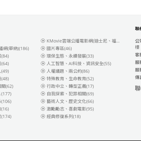
聯
KMovie雲端公播電影網(迪士尼、福斯、索尼)
(3
公
樓
播網(華納)
(186)
國片專區
(46)
客
賞
(84)
環保生態、永續發展
(33)
服
別
(64)
人工智慧、AI科技、資訊安全
(55)
服
人
(49)
人權議題、兩公約
(86)
傳
題
(48)
特殊教育、生命教育
(52)
相關
(62)
行政中立、轉型正義
(17)
聯
片
(177)
自我探索、犯罪相關
(69)
係
(106)
藝術人文、歷史文化
(66)
險
(16)
激勵勵志、喜劇電影
(95)
理
(174)
經典修復系列
(18)