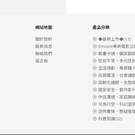
網站地圖
產品分類
關於智軒
◆最新上市◆
(17)
最新消息
Emovie美商電影公
聯絡我們
動畫卡通、闔家觀
留言板
性別平等、多元性
生涯規劃、專業職
各類霸凌、社會議
高齡化議題、失智
國家安全、動作影
伴侶溝通、家庭關
天馬行空、科幻冒
恐怖驚悚、懸疑推
科普知識
(32)