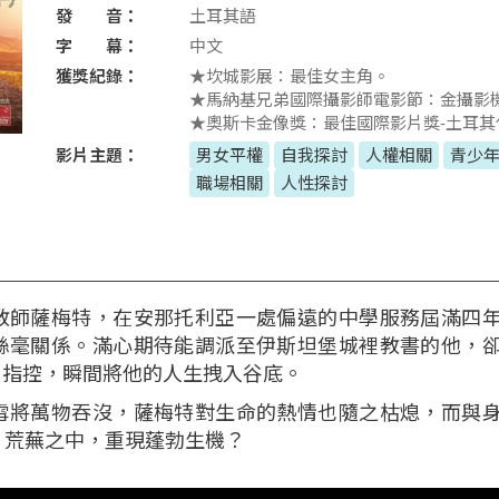
發 音：
土耳其語
字 幕：
中文
獲獎紀錄：
★坎城影展：最佳女主角。
★馬納基兄弟國際攝影師電影節：金攝影
★奧斯卡金像獎：最佳國際影片獎-土耳其
影片主題：
男女平權
自我探討
人權相關
青少
職場相關
人性探討
教師薩梅特，在安那托利亞一處偏遠的中學服務屆滿四
絲毫關係。滿心期待能調派至伊斯坦堡城裡教書的他，
」指控，瞬間將他的人生拽入谷底。
雪將萬物吞沒，薩梅特對生命的熱情也隨之枯熄，而與
片荒蕪之中，重現蓬勃生機？