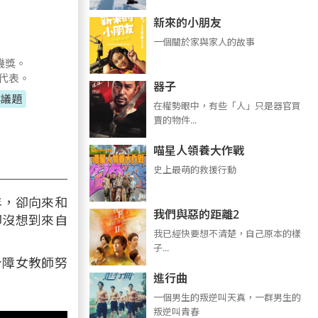
新來的小朋友
一個關於家與家人的故事
機獎。
代表。
器子
年議題
在權勢眼中，有些「人」只是器官買
賣的物件...
喵星人領養大作戰
史上最萌的救援行動
年，卻向來和
我們與惡的距離2
卻沒想到來自
我已經快要想不清楚，自己原本的樣
子...
身障女教師努
進行曲
​​​一個男生的叛逆叫天真，一群男生的
叛逆叫青春