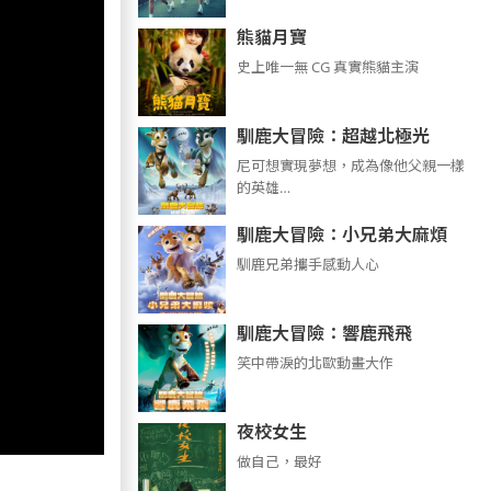
熊貓月寶
史上唯一無 CG 真實熊貓主演
馴鹿大冒險：超越北極光
尼可想實現夢想，成為像他父親一樣
的英雄…
馴鹿大冒險：小兄弟大麻煩
馴鹿兄弟攜手感動人心
馴鹿大冒險：響鹿飛飛
笑中帶淚的北歐動畫大作
夜校女生
做自己，最好