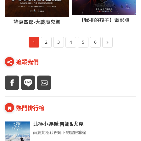
【我推的孩子】電影版
諸葛四郎-大戰魔鬼黨
1
2
3
4
5
6
»
追蹤我們
熱門排行榜
北極小迷狐:吉娜&尤克
兩隻北極狐視角下的冒險旅途