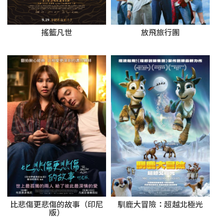
搖籃凡世
放飛旅行團
比悲傷更悲傷的故事（印尼
馴鹿大冒險：超越北極光
版）