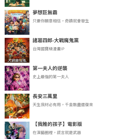
夢想巨無霸
只要你願意相信，奇蹟就會發生
諸葛四郎-大戰魔鬼黨
台灣國寶級漫畫IP
第一夫人的逆襲
史上最強的第一夫人
長安三萬里
天生我材必有用，千金散盡還復來
【我推的孩子】電影版
在演藝圈裡，謊言就是武器