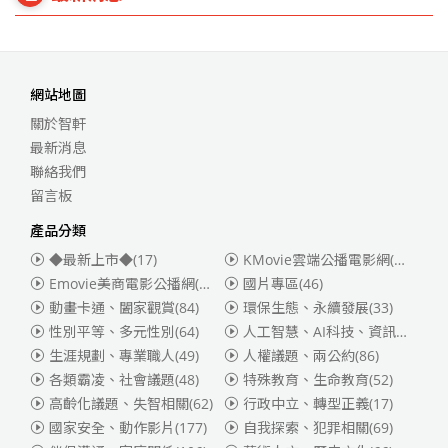
網站地圖
關於智軒
最新消息
聯絡我們
留言板
產品分類
◆最新上市◆
(17)
KMovie雲端公播電影網(迪士尼、福斯、索尼)
Emovie美商電影公播網(華納)
(186)
國片專區
(46)
動畫卡通、闔家觀賞
(84)
環保生態、永續發展
(33)
性別平等、多元性別
(64)
人工智慧、AI科技、資訊安全
(55)
生涯規劃、專業職人
(49)
人權議題、兩公約
(86)
各類霸凌、社會議題
(48)
特殊教育、生命教育
(52)
高齡化議題、失智相關
(62)
行政中立、轉型正義
(17)
國家安全、動作影片
(177)
自我探索、犯罪相關
(69)