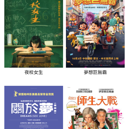
夢想巨無霸
夜校女生