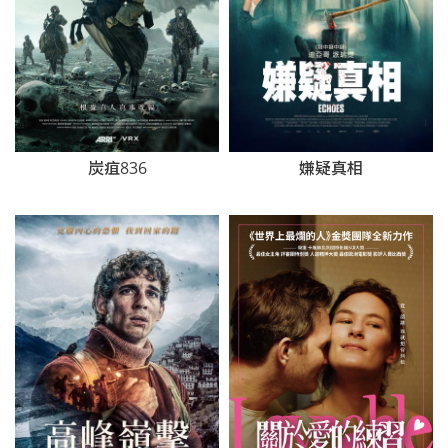
炭疽836
嫌疑真相