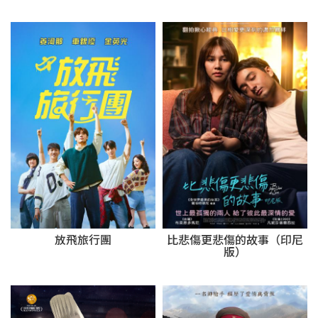
放飛旅行團
比悲傷更悲傷的故事（印尼
版）