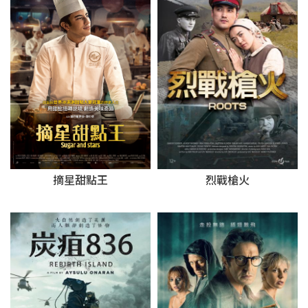
摘星甜點王
烈戰槍火