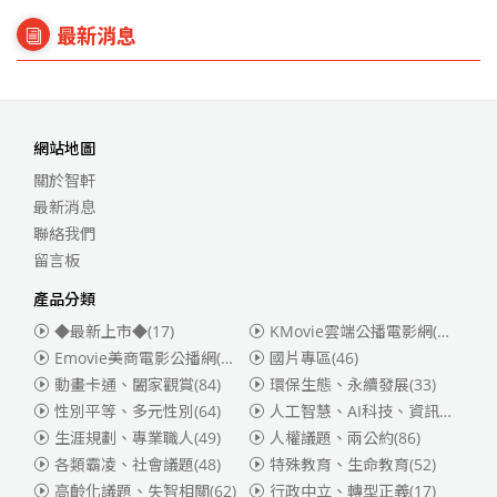
最新消息
網站地圖
關於智軒
最新消息
聯絡我們
留言板
產品分類
◆最新上市◆
(17)
KMovie雲端公播電影網(迪士尼、福斯、索尼)
Emovie美商電影公播網(華納)
(186)
國片專區
(46)
動畫卡通、闔家觀賞
(84)
環保生態、永續發展
(33)
性別平等、多元性別
(64)
人工智慧、AI科技、資訊安全
(55)
生涯規劃、專業職人
(49)
人權議題、兩公約
(86)
各類霸凌、社會議題
(48)
特殊教育、生命教育
(52)
高齡化議題、失智相關
(62)
行政中立、轉型正義
(17)