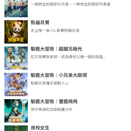
​​​一個男生的叛逆叫天真，一群男生的叛逆叫青春
熊貓月寶
史上唯一無 CG 真實熊貓主演
馴鹿大冒險：超越北極光
尼可想實現夢想，成為像他父親一樣的英雄…
馴鹿大冒險：小兄弟大麻煩
馴鹿兄弟攜手感動人心
馴鹿大冒險：響鹿飛飛
笑中帶淚的北歐動畫大作
夜校女生