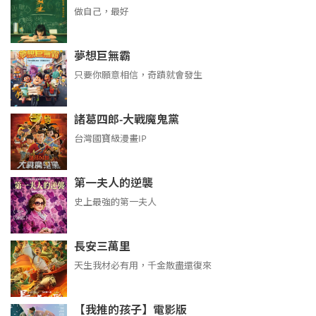
做自己，最好
夢想巨無霸
只要你願意相信，奇蹟就會發生
諸葛四郎-大戰魔鬼黨
台灣國寶級漫畫IP
第一夫人的逆襲
史上最強的第一夫人
長安三萬里
天生我材必有用，千金散盡還復來
【我推的孩子】電影版