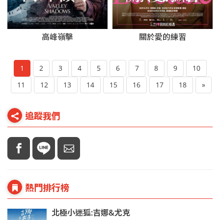
高峰嶺擊
關於愛的練習
1
2
3
4
5
6
7
8
9
10
11
12
13
14
15
16
17
18
»
追蹤我們
熱門排行榜
北極小迷狐:吉娜&尤克