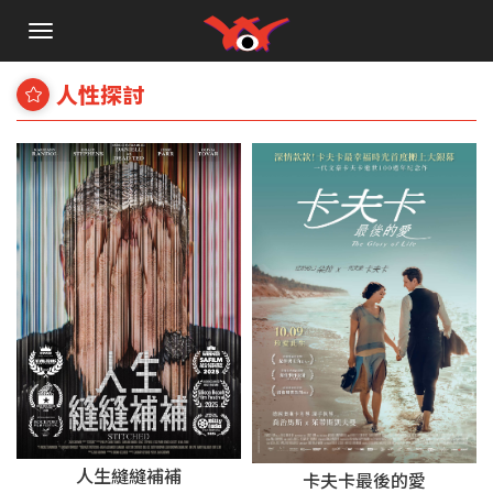
手
機
選
人性探討
單
人生縫縫補補
卡夫卡最後的愛