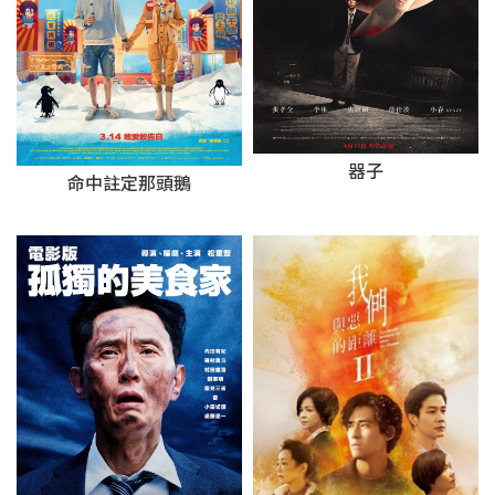
器子
命中註定那頭鵝