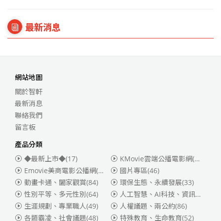
最新消息
網站地圖
關於智軒
最新消息
聯絡我們
留言板
產品分類
◆最新上市◆
(17)
KMovie雲端公播電影網(迪士尼、福斯、索尼)
Emovie美商電影公播網(華納)
(186)
國片專區
(46)
動畫卡通、闔家觀賞
(84)
環保生態、永續發展
(33)
性別平等、多元性別
(64)
人工智慧、AI科技、資訊安全
(55)
生涯規劃、專業職人
(49)
人權議題、兩公約
(86)
各類霸凌、社會議題
(48)
特殊教育、生命教育
(52)