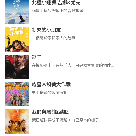
北極小迷狐:吉娜&尤克
兩隻北極狐視角下的冒險旅途
新來的小朋友
一個關於家與家人的故事
器子
在權勢眼中，有些「人」只是器官買賣的物件...
喵星人領養大作戰
史上最萌的救援行動
我們與惡的距離2
我已經快要想不清楚，自己原本的樣子...