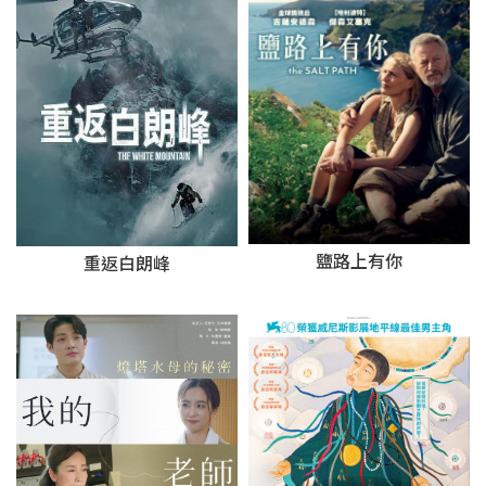
鹽路上有你
重返白朗峰