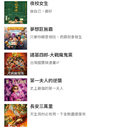
夜校女生
做自己，最好
夢想巨無霸
只要你願意相信，奇蹟就會發生
諸葛四郎-大戰魔鬼黨
台灣國寶級漫畫IP
第一夫人的逆襲
史上最強的第一夫人
長安三萬里
天生我材必有用，千金散盡還復來