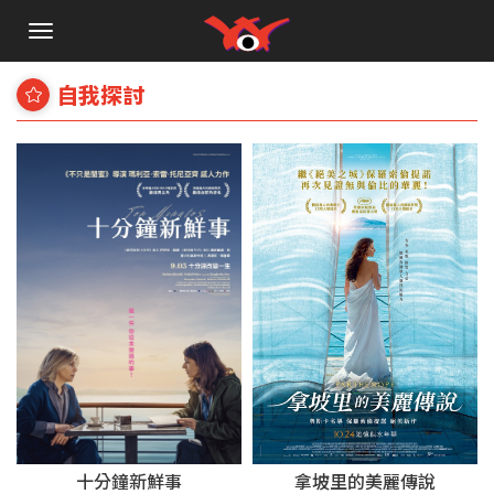
手
機
選
自我探討
單
十分鐘新鮮事
拿坡里的美麗傳說