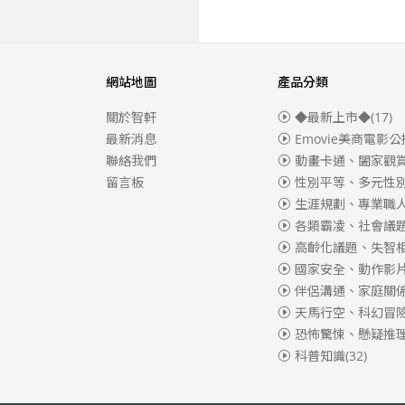
網站地圖
產品分類
關於智軒
◆最新上市◆
(17)
最新消息
Emovie美商電影公
聯絡我們
動畫卡通、闔家觀
留言板
性別平等、多元性
生涯規劃、專業職
各類霸凌、社會議
高齡化議題、失智
國家安全、動作影
伴侶溝通、家庭關
天馬行空、科幻冒
恐怖驚悚、懸疑推
科普知識
(32)