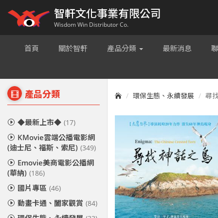
智軒文化事業有限公司
Wisdom Win Distributor Co.
首頁
關於智軒
產品分類
最新消息
產品分類
環保生態、永續發展
尋找神
◆最新上市◆
(17)
KMovie雲端公播電影網
(迪士尼、福斯、索尼)
(349)
Emovie美商電影公播網
(華納)
(186)
國片專區
(46)
動畫卡通、闔家觀賞
(84)