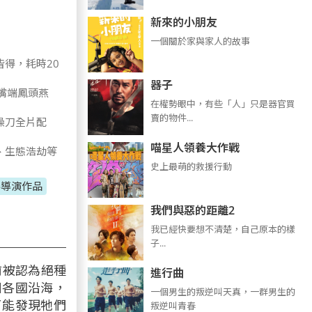
新來的小朋友
一個關於家與家人的故事
得，耗時20
器子
嘴端鳳頭燕
在權勢眼中，有些「人」只是器官買
賣的物件...
操刀全片配
喵星人領養大作戰
、生態浩劫等
史上最萌的救援行動
得導演作品
我們與惡的距離2
我已經快要想不清楚，自己原本的樣
子...
前被認為絕種
進行曲
洲各國沿海，
​​​一個男生的叛逆叫天真，一群男生的
了能發現牠們
叛逆叫青春