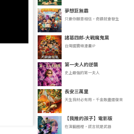
夢想巨無霸
只要你願意相信，奇蹟就會發生
諸葛四郎-大戰魔鬼黨
台灣國寶級漫畫IP
第一夫人的逆襲
史上最強的第一夫人
長安三萬里
天生我材必有用，千金散盡還復來
【我推的孩子】電影版
在演藝圈裡，謊言就是武器