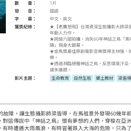
數 量：
1片
發 音：
國語
字 幕：
中文、英文
獲獎紀錄：
★【老鷹想飛】台灣資深生態攝影大師梁皆
年動人力作。
★跨越六國拍攝，消失60年神話之鳥「黑
鷗」現身大銀幕。
★金馬獎最佳原創電影音樂獎得主林強，
樂。
★透過瀕臨絕種神話之鳥，反思環境汙染
諸多議題。
影片主題：
生命教育
自然生態
鄉土教材
梁皆
機的故障，讓生態攝影師梁皆得，在馬祖意外發現60幾年
，對這傳說中「神話之鳥」懷有夢想的人們，穿梭在亞
，有時遭遇大雨風浪，有時冒著跌入大海的危險，只為