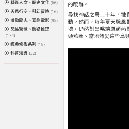
藝術人文、歷史文化
(66)
的蹤跡。
天馬行空、科幻冒險
(16)
尋找神話之鳥二十年，牠
激勵勵志、喜劇電影
(95)
動。然而，每年夏天颱風
壞，仍然對黑嘴端鳳頭燕
恐怖驚悚、懸疑推理
頭燕鷗、當地熱愛這些鳥
(174)
經典修復系列
(18)
科普知識
(32)