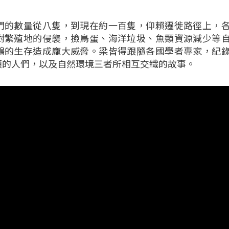
們的數量從八隻，到現在約一百隻，仰賴遷徙路徑上，
對繁殖地的侵襲，撿鳥蛋、海洋垃圾、魚類資源減少等
鷗的生存造成龐大威脅。梁皆得跟隨各國學者專家，紀
類的人們，以及自然環境三者所相互交織的故事。