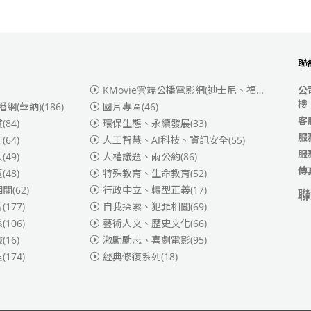
聯
KMovie雲端公播電影網(迪士尼、福斯、索尼)
(3
公
樓
播網(華納)
(186)
國片專區
(46)
客
賞
(84)
環保生態、永續發展
(33)
服
別
(64)
人工智慧、AI科技、資訊安全
(55)
服
人
(49)
人權議題、兩公約
(86)
傳
題
(48)
特殊教育、生命教育
(52)
相關
(62)
行政中立、轉型正義
(17)
聯
片
(177)
自我探索、犯罪相關
(69)
係
(106)
藝術人文、歷史文化
(66)
險
(16)
激勵勵志、喜劇電影
(95)
理
(174)
經典修復系列
(18)