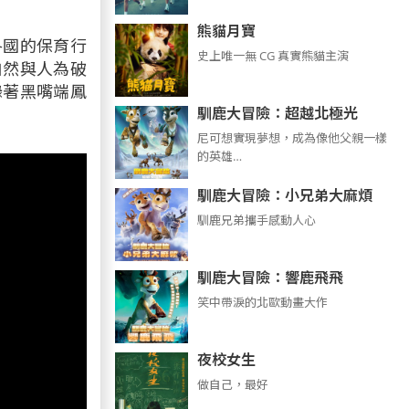
熊貓月寶
各國的保育行
史上唯一無 CG 真實熊貓主演
自然與人為破
錄著黑嘴端鳳
馴鹿大冒險：超越北極光
尼可想實現夢想，成為像他父親一樣
的英雄…
馴鹿大冒險：小兄弟大麻煩
馴鹿兄弟攜手感動人心
馴鹿大冒險：響鹿飛飛
笑中帶淚的北歐動畫大作
夜校女生
做自己，最好