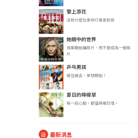
警上添花
沒有什麼比奉命行事更危險
她眼中的世界
我寧願拍攝照片，而不是成為一張照
片
乒乓男孩
接住彼此，夢想開始！
夏日的檸檬草
每一段心動，都值得被珍惜。
最新消息