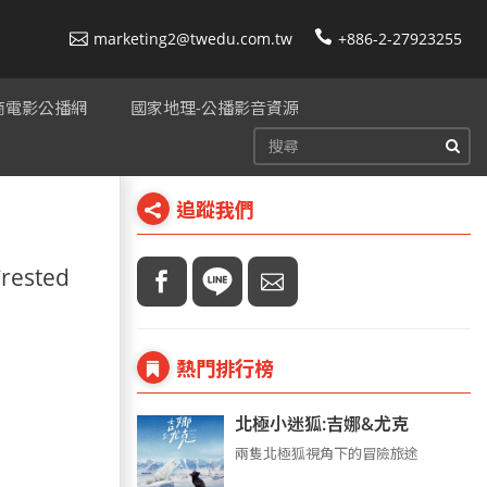
marketing2@twedu.com.tw
+886-2-27923255
美商電影公播網
國家地理-公播影音資源
追蹤我們
rested
熱門排行榜
北極小迷狐:吉娜&尤克
兩隻北極狐視角下的冒險旅途