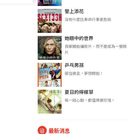
警上添花
沒有什麼比奉命行事更危險
她眼中的世界
我寧願拍攝照片，而不是成為一張照
片
乒乓男孩
接住彼此，夢想開始！
夏日的檸檬草
每一段心動，都值得被珍惜。
最新消息