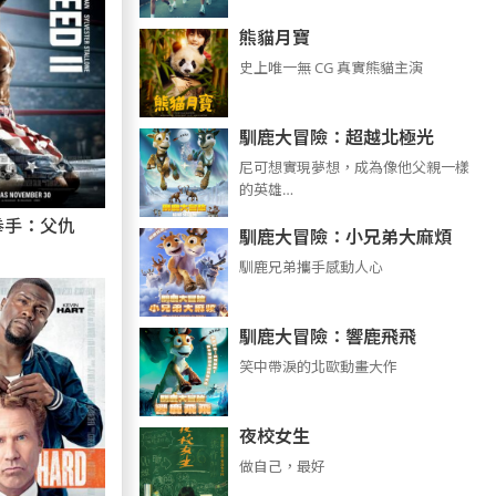
熊貓月寶
史上唯一無 CG 真實熊貓主演
馴鹿大冒險：超越北極光
尼可想實現夢想，成為像他父親一樣
的英雄…
拳手：父仇
馴鹿大冒險：小兄弟大麻煩
馴鹿兄弟攜手感動人心
馴鹿大冒險：響鹿飛飛
笑中帶淚的北歐動畫大作
夜校女生
做自己，最好