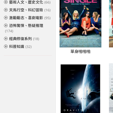
藝術人文、歷史文化
(66)
天馬行空、科幻冒險
(16)
激勵勵志、喜劇電影
(95)
恐怖驚悚、懸疑推理
(174)
經典修復系列
(18)
科普知識
(32)
單身啪啪啪