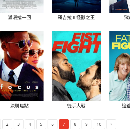
瀟灑搶一回
哥吉拉 II 怪獸之王
獄
決勝焦點
追
徒手大戰
2
3
4
5
6
7
8
9
10
»