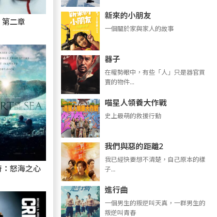
新來的小朋友
：第二章
一個關於家與家人的故事
器子
在權勢眼中，有些「人」只是器官買
賣的物件...
喵星人領養大作戰
史上最萌的救援行動
我們與惡的距離2
我已經快要想不清楚，自己原本的樣
奇：怒海之心
子...
進行曲
​​​一個男生的叛逆叫天真，一群男生的
叛逆叫青春