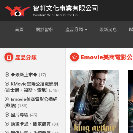
智軒文化事業有限公司
Wisdom Win Distributor Co.
首頁
關於智軒
產品分類
最新消息
Emovie美商電影公
產品分類
◆最新上市◆
(17)
KMovie雲端公播電影網
(迪士尼、福斯、索尼)
(349)
Emovie美商電影公播網
(華納)
(186)
國片專區
(46)
動畫卡通、闔家觀賞
(84)