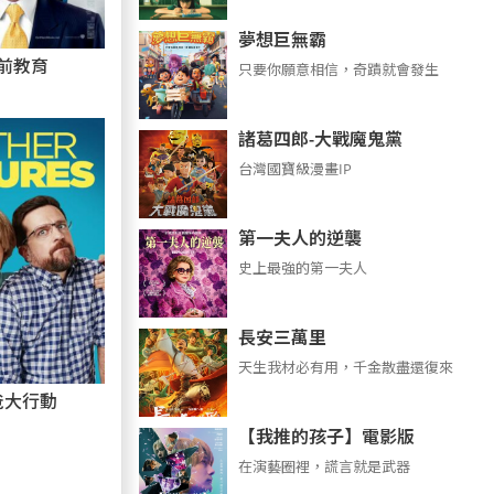
夢想巨無霸
前教育
只要你願意相信，奇蹟就會發生
諸葛四郎-大戰魔鬼黨
台灣國寶級漫畫IP
第一夫人的逆襲
史上最強的第一夫人
長安三萬里
天生我材必有用，千金散盡還復來
爸大行動
【我推的孩子】電影版
在演藝圈裡，謊言就是武器