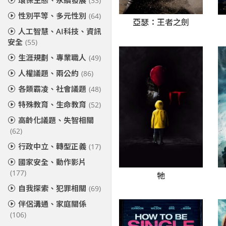
環保生態、永續發展
(33)
性別平等、多元性別
(64)
亞瑟：王者之劍
人工智慧、AI科技、資訊
安全
(55)
生涯規劃、專業職人
(49)
人權議題、兩公約
(86)
各類霸凌、社會議題
(48)
特殊教育、生命教育
(52)
高齡化議題、失智相關
(62)
行政中立、轉型正義
(17)
國家安全、動作影片
(177)
牠
自我探索、犯罪相關
(69)
伴侶溝通、家庭關係
(106)