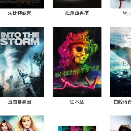
紐澤西男孩
牠
朱比特崛起
白鯨傳
性本惡
直闖暴風圈