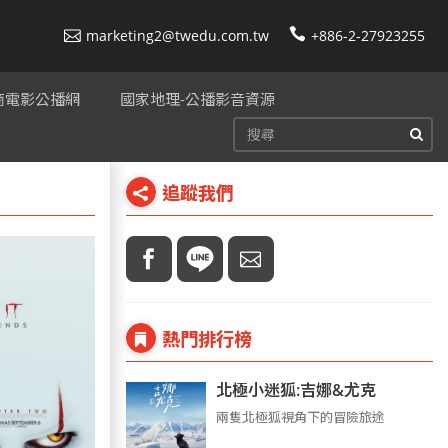
marketing2@twedu.com.tw
+886-2-27923255
美商電影公播網
國家地理-公播影音資源
追蹤我們
熱門排行榜
北極小迷狐:吉娜&尤克
兩隻北極狐視角下的冒險旅途