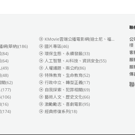
聯
KMovie雲端公播電影網(迪士尼、福斯、索尼)
(3
公
樓
播網(華納)
(186)
國片專區
(46)
客
賞
(84)
環保生態、永續發展
(33)
服
別
(64)
人工智慧、AI科技、資訊安全
(55)
服
人
(49)
人權議題、兩公約
(86)
傳
題
(48)
特殊教育、生命教育
(52)
相關
(62)
行政中立、轉型正義
(17)
聯
片
(177)
自我探索、犯罪相關
(69)
係
(106)
藝術人文、歷史文化
(66)
險
(16)
激勵勵志、喜劇電影
(95)
理
(174)
經典修復系列
(18)