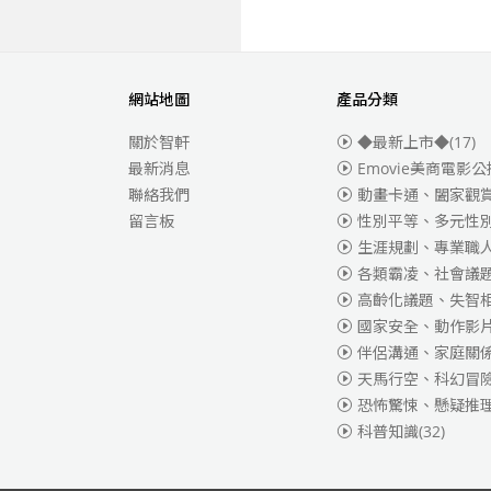
網站地圖
產品分類
關於智軒
◆最新上市◆
(17)
最新消息
Emovie美商電影公
聯絡我們
動畫卡通、闔家觀
留言板
性別平等、多元性
生涯規劃、專業職
各類霸凌、社會議
高齡化議題、失智
國家安全、動作影
伴侶溝通、家庭關
天馬行空、科幻冒
恐怖驚悚、懸疑推
科普知識
(32)