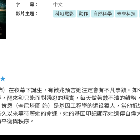
字 幕：
中文
影片主題：
科幻電影
動作
自然科學
未來科技
定★
 飾）在夜幕下誕生，有徵兆預言她注定會有不凡事蹟。如
辰，醒來卻只能面對殘忍的現實，每天做著數不清的雜務
，肯恩（查尼塔圖 飾）是基因工程學的退役獵人，當他抵
長久以來等待著她的命運，她的基因印記顯示她遺傳自偉
的平衡與秩序。