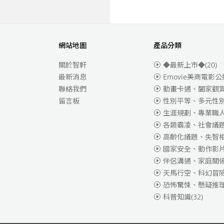
網站地圖
產品分類
關於智軒
◆最新上市◆
(20)
最新消息
Emovie美商電影公
聯絡我們
動畫卡通、闔家觀
留言板
性別平等、多元性
生涯規劃、專業職
各類霸凌、社會議
高齡化議題、失智
國家安全、動作影
伴侶溝通、家庭關
天馬行空、科幻冒
恐怖驚悚、懸疑推
科普知識
(32)