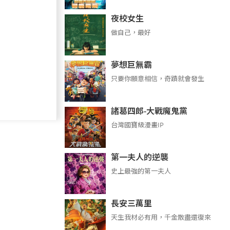
夜校女生
做自己，最好
夢想巨無霸
只要你願意相信，奇蹟就會發生
諸葛四郎-大戰魔鬼黨
台灣國寶級漫畫IP
第一夫人的逆襲
史上最強的第一夫人
長安三萬里
天生我材必有用，千金散盡還復來