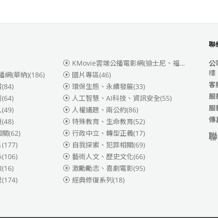
聯
KMovie雲端公播電影網(迪士尼、福斯、索尼)
(3
公
樓
播網(華納)
(186)
國片專區
(46)
客
賞
(84)
環保生態、永續發展
(33)
服
別
(64)
人工智慧、AI科技、資訊安全
(55)
服
人
(49)
人權議題、兩公約
(86)
傳
題
(48)
特殊教育、生命教育
(52)
相關
(62)
行政中立、轉型正義
(17)
聯
片
(177)
自我探索、犯罪相關
(69)
係
(106)
藝術人文、歷史文化
(66)
險
(16)
激勵勵志、喜劇電影
(95)
理
(174)
經典修復系列
(18)