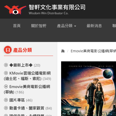
智軒文化事業有限公司
Wisdom Win Distributor Co.
首頁
關於智軒
產品分類
最新消息
產品分類
Emovie美商電影公播網(華納
◆最新上市◆
(20)
KMovie雲端公播電影網
(迪士尼、福斯、索尼)
(349)
Emovie美商電影公播網
(華納)
(186)
國片專區
(46)
動畫卡通、闔家觀賞
(84)