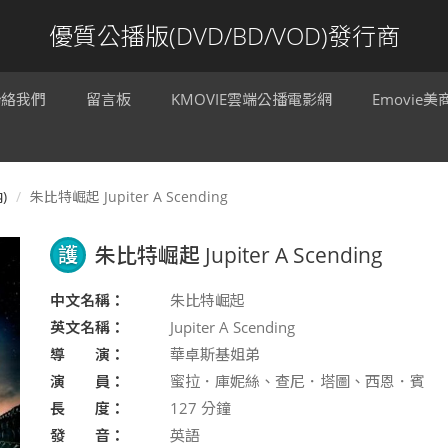
優質公播版(DVD/BD/VOD)發行商
聯絡我們
留言板
KMOVIE雲端公播電影網
Emovie
)
朱比特崛起 Jupiter A Scending
護
朱比特崛起 Jupiter A Scending
中文名稱：
朱比特崛起
英文名稱：
Jupiter A Scending
導 演：
華卓斯基姐弟
演 員：
蜜拉．庫妮絲、查尼．塔圖、西恩．賓
長 度：
127
分鐘
發 音：
英語