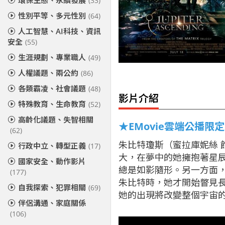
環保生態、永續發展
(33)
性別平等、多元性別
(64)
人工智慧、AI科技、資訊
安全
(55)
生涯規劃、專業職人
(49)
人權議題、兩公約
(86)
各類霸凌、社會議題
(48)
影片介紹
特殊教育、生命教育
(52)
高齡化議題、失智相關
★EMovie雲端公播限
(62)
朱比特瓊斯（蜜拉庫妮絲
行政中立、轉型正義
(17)
大，在夢中的她擁抱著星
國家安全、動作影片
總是如影隨形。另一方面
(177)
朱比特時，她才開始瞥見
自我探索、犯罪相關
(69)
她的出現將改變整個宇宙
伴侶溝通、家庭關係
(106)