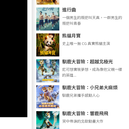
進行曲
​​​一個男生的叛逆叫天真，一群男生的
叛逆叫青春
熊貓月寶
史上唯一無 CG 真實熊貓主演
馴鹿大冒險：超越北極光
尼可想實現夢想，成為像他父親一樣
的英雄…
馴鹿大冒險：小兄弟大麻煩
馴鹿兄弟攜手感動人心
馴鹿大冒險：響鹿飛飛
笑中帶淚的北歐動畫大作