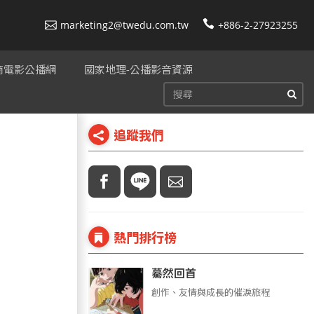
marketing2@twedu.com.tw
+886-2-27923255
美商電影公播網
國家地理-公播影音資源
追蹤我們
熱門排行榜
驀然回首
創作、友情與成長的催淚旅程