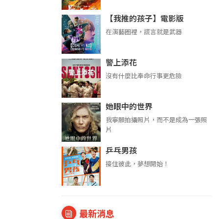
【我推的孩子】電影版
在演藝圈裡，謊言就是武器
警上添花
沒有什麼比奉命行事更危險
她眼中的世界
我寧願拍攝照片，而不是成為一張照
片
乒乓男孩
接住彼此，夢想開始！
最新消息