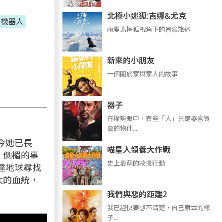
北極小迷狐:吉娜&尤克
機器人
兩隻北極狐視角下的冒險旅途
新來的小朋友
一個關於家與家人的故事
器子
在權勢眼中，有些「人」只是器官買
賣的物件...
今她已長
喵星人領養大作戰
，倒楣的事
史上最萌的救援行動
達地球尋找
大的血統，
我們與惡的距離2
我已經快要想不清楚，自己原本的樣
子...