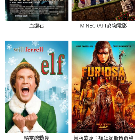
MINECRAFT麥塊電影
血鑽石
芙莉歐莎：瘋狂麥斯傳奇篇
精靈總動員