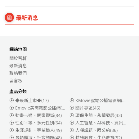
最新消息
網站地圖
關於智軒
最新消息
聯絡我們
留言板
產品分類
◆最新上市◆
(17)
KMovie雲端公播電影網(迪士尼、福斯、索尼)
Emovie美商電影公播網(華納)
(186)
國片專區
(46)
動畫卡通、闔家觀賞
(84)
環保生態、永續發展
(33)
性別平等、多元性別
(64)
人工智慧、AI科技、資訊安全
(55)
生涯規劃、專業職人
(49)
人權議題、兩公約
(86)
各類霸凌、社會議題
(48)
特殊教育、生命教育
(52)