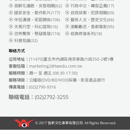
高齡化議題、失智相關
(62)
行政中立、轉型正義
(17)
國家安全、動作影片
(177)
自我探索、犯罪相關
(69)
伴侶溝通、家庭關係
(106)
藝術人文、歷史文化
(66)
天馬行空、科幻冒險
(16)
激勵勵志、喜劇電影
(95)
恐怖驚悚、懸疑推理
(174)
經典修復系列
(18)
科普知識
(32)
聯絡方式
公司地址：
[11470]臺北市內湖區南京東路六段350-2號1樓
客服信箱：
marketing2@twedu.com.tw
服務時間：
週一 至 週五 (08:30-17:30)
服務項目：
公播版(DVD/BD/VOD)採購、影音產品發行
傳真電話：
(02)2790-9316
聯絡電話：
(02)2792-3255
© 2017
智軒文化事業有限公司
. All Rights Reserved.