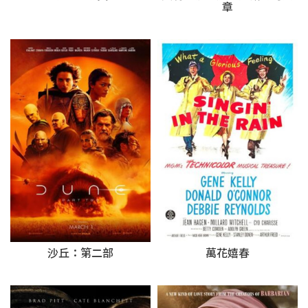
章
沙丘：第二部
萬花嬉春