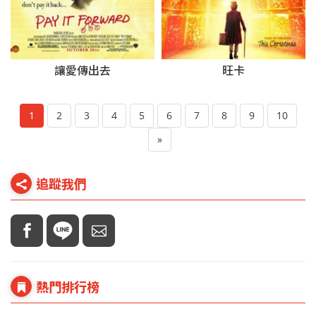
讓愛傳出去
旺卡
1
2
3
4
5
6
7
8
9
10
»
追蹤我們
熱門排行榜