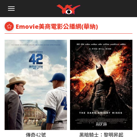
手
機
選
Emovie美商電影公播網(華納)
單
傳奇42號
黑暗騎士：黎明昇起