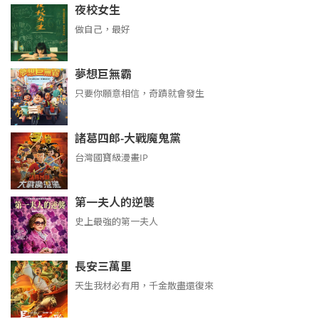
夜校女生
做自己，最好
夢想巨無霸
只要你願意相信，奇蹟就會發生
諸葛四郎-大戰魔鬼黨
台灣國寶級漫畫IP
第一夫人的逆襲
史上最強的第一夫人
長安三萬里
天生我材必有用，千金散盡還復來