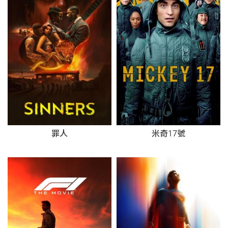
罪人
米奇17號