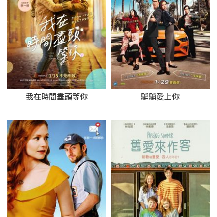
我在時間盡頭等你
騙騙愛上你