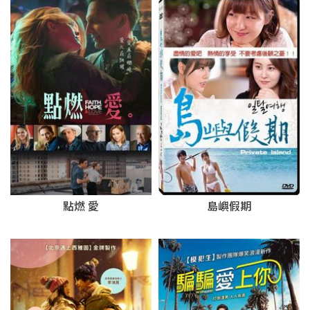
點燃 愛
島嶼假期