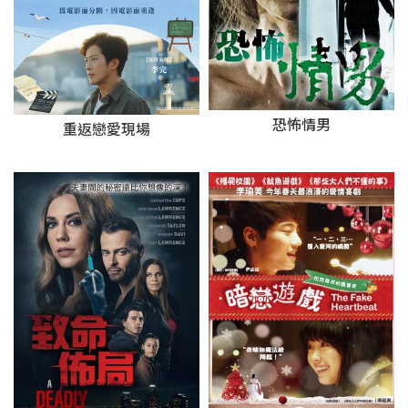
恐怖情男
重返戀愛現場