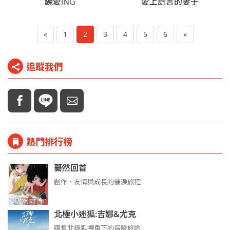
練愛iNG
愛上謊言的妻子
«
1
2
3
4
5
6
»
追蹤我們
熱門排行榜
驀然回首
創作、友情與成長的催淚旅程
北極小迷狐:吉娜&尤克
兩隻北極狐視角下的冒險旅途