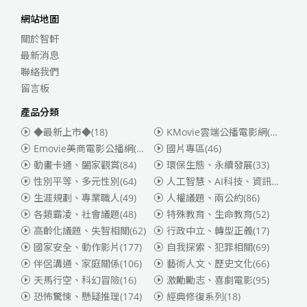
網站地圖
關於智軒
最新消息
聯絡我們
留言板
產品分類
◆最新上市◆
(18)
KMovie雲端公播電影網(迪士尼、福斯、索尼)
Emovie美商電影公播網(華納)
(186)
國片專區
(46)
動畫卡通、闔家觀賞
(84)
環保生態、永續發展
(33)
性別平等、多元性別
(64)
人工智慧、AI科技、資訊安全
(55)
生涯規劃、專業職人
(49)
人權議題、兩公約
(86)
各類霸凌、社會議題
(48)
特殊教育、生命教育
(52)
高齡化議題、失智相關
(62)
行政中立、轉型正義
(17)
國家安全、動作影片
(177)
自我探索、犯罪相關
(69)
伴侶溝通、家庭關係
(106)
藝術人文、歷史文化
(66)
天馬行空、科幻冒險
(16)
激勵勵志、喜劇電影
(95)
恐怖驚悚、懸疑推理
(174)
經典修復系列
(18)