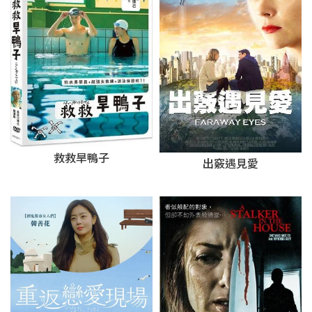
救救旱鴨子
出竅遇見愛