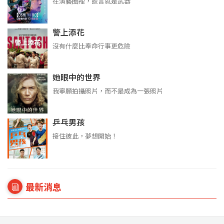
在演藝圈裡，謊言就是武器
警上添花
沒有什麼比奉命行事更危險
她眼中的世界
我寧願拍攝照片，而不是成為一張照片
乒乓男孩
接住彼此，夢想開始！
最新消息