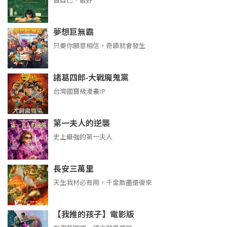
做自己，最好
夢想巨無霸
只要你願意相信，奇蹟就會發生
諸葛四郎-大戰魔鬼黨
台灣國寶級漫畫IP
第一夫人的逆襲
史上最強的第一夫人
長安三萬里
天生我材必有用，千金散盡還復來
【我推的孩子】電影版