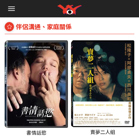
手
機
選
伴侶溝通、家庭關係
單
賣夢二人組
書情話慾