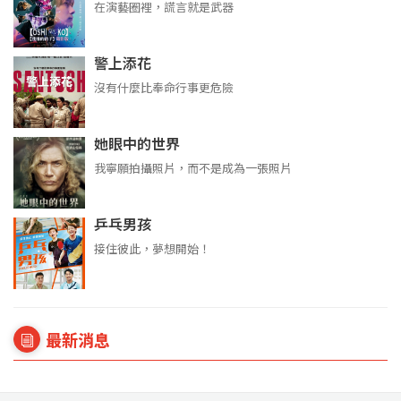
在演藝圈裡，謊言就是武器
警上添花
沒有什麼比奉命行事更危險
她眼中的世界
我寧願拍攝照片，而不是成為一張照片
乒乓男孩
接住彼此，夢想開始！
最新消息