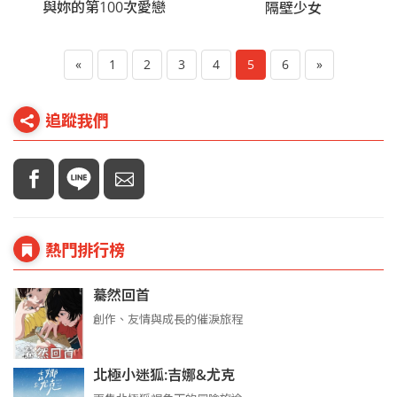
與妳的第100次愛戀
隔壁少女
«
1
2
3
4
5
6
»
追蹤我們
熱門排行榜
驀然回首
創作、友情與成長的催淚旅程
北極小迷狐:吉娜&尤克