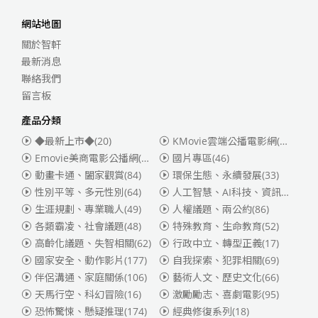
網站地圖
關於智軒
最新消息
聯絡我們
留言板
產品分類
◆最新上市◆
(20)
KMovie雲端公播電影網(迪士尼、福斯、索尼)
Emovie美商電影公播網(華納)
(186)
國片專區
(46)
動畫卡通、闔家觀賞
(84)
環保生態、永續發展
(33)
性別平等、多元性別
(64)
人工智慧、AI科技、資訊安全
(55)
生涯規劃、專業職人
(49)
人權議題、兩公約
(86)
各類霸凌、社會議題
(48)
特殊教育、生命教育
(52)
高齡化議題、失智相關
(62)
行政中立、轉型正義
(17)
國家安全、動作影片
(177)
自我探索、犯罪相關
(69)
伴侶溝通、家庭關係
(106)
藝術人文、歷史文化
(66)
天馬行空、科幻冒險
(16)
激勵勵志、喜劇電影
(95)
恐怖驚悚、懸疑推理
(174)
經典修復系列
(18)