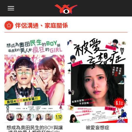
手
機
選
伴侶溝通、家庭關係
單
想成為奧田民生的BOY與讓
被愛妄想症