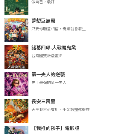
做自己，最好
夢想巨無霸
只要你願意相信，奇蹟就會發生
諸葛四郎-大戰魔鬼黨
台灣國寶級漫畫IP
第一夫人的逆襲
史上最強的第一夫人
長安三萬里
天生我材必有用，千金散盡還復來
【我推的孩子】電影版