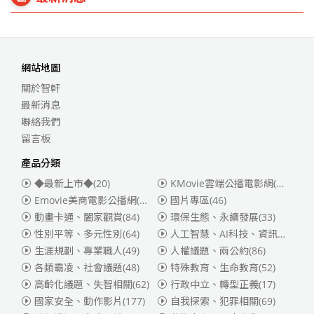
網站地圖
關於智軒
最新消息
聯絡我們
留言板
產品分類
◆最新上市◆
(20)
KMovie雲端公播電影網(迪士尼、福斯、索尼)
Emovie美商電影公播網(華納)
(186)
國片專區
(46)
動畫卡通、闔家觀賞
(84)
環保生態、永續發展
(33)
性別平等、多元性別
(64)
人工智慧、AI科技、資訊安全
(55)
生涯規劃、專業職人
(49)
人權議題、兩公約
(86)
各類霸凌、社會議題
(48)
特殊教育、生命教育
(52)
高齡化議題、失智相關
(62)
行政中立、轉型正義
(17)
國家安全、動作影片
(177)
自我探索、犯罪相關
(69)