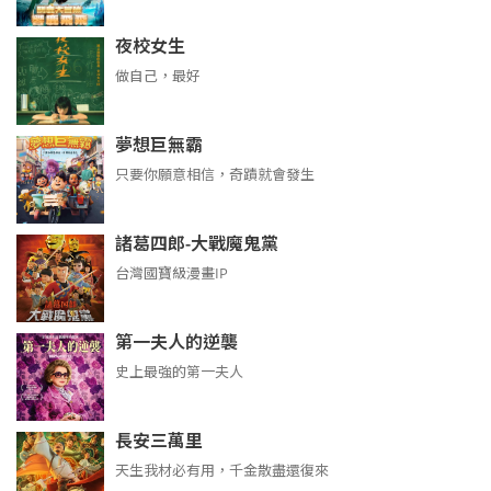
夜校女生
做自己，最好
夢想巨無霸
只要你願意相信，奇蹟就會發生
諸葛四郎-大戰魔鬼黨
台灣國寶級漫畫IP
第一夫人的逆襲
史上最強的第一夫人
長安三萬里
天生我材必有用，千金散盡還復來