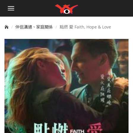
手
機
選
單
伴侶溝通、家庭關係
點燃 愛 Faith, Hope & Love