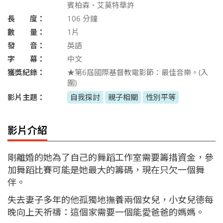
賓柏森、艾莫特華許
長 度：
106
分鐘
數 量：
1片
發 音：
英語
字 幕：
中文
獲獎紀錄：
★第6屆國際基督教電影節：最佳音樂。(入
圍)
影片主題：
自我探討
親子相關
性別平等
影片介紹
剛離婚的她為了自己的舞蹈工作室需要籌措資金，參
加舞蹈比賽可能是她最大的籌碼，現在只欠一個舞
伴。
失去妻子多年的他孤獨地撫養兩個女兒，小女兒德每
晚向上天祈禱：這個家需要一個能愛爸爸的媽媽。