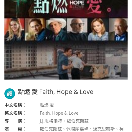
點燃 愛 Faith, Hope & Love
護
中文名稱：
點燃 愛
英文名稱：
Faith, Hope & Love
導 演：
J.J.恩格爾特、羅伯克朗茲
演 員：
羅伯克朗茲、佩塔摩嘉卓、邁克里察斯、柯