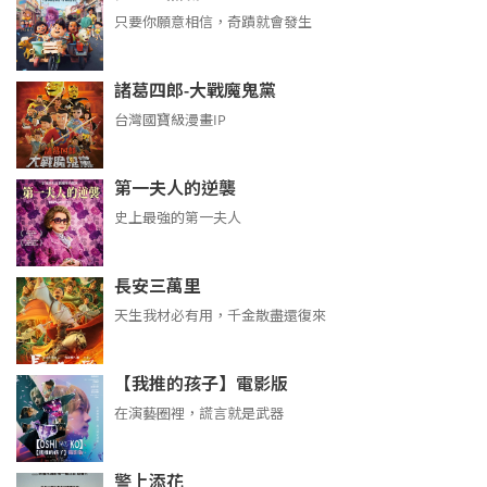
只要你願意相信，奇蹟就會發生
諸葛四郎-大戰魔鬼黨
台灣國寶級漫畫IP
第一夫人的逆襲
史上最強的第一夫人
長安三萬里
天生我材必有用，千金散盡還復來
【我推的孩子】電影版
在演藝圈裡，謊言就是武器
警上添花