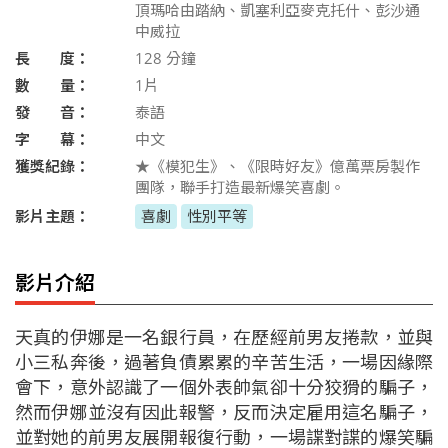
頂瑪哈由踏納、凱塞利亞麥克托什、彭沙通
中威拉
長 度：
128
分鐘
數 量：
1片
發 音：
泰語
字 幕：
中文
獲獎紀錄：
★《模犯生》、《限時好友》億萬票房製作
團隊，聯手打造最新爆笑喜劇。
影片主題：
喜劇
性別平等
影片介紹
天真的伊娜是一名銀行員，在歷經前男友捲款，並與
小三私奔後，過著負債累累的辛苦生活，一場因緣際
會下，意外認識了一個外表帥氣卻十分狡猾的騙子，
然而伊娜並沒有因此報警，反而決定雇用這名騙子，
並對她的前男友展開報復行動，一場諜對諜的爆笑騙