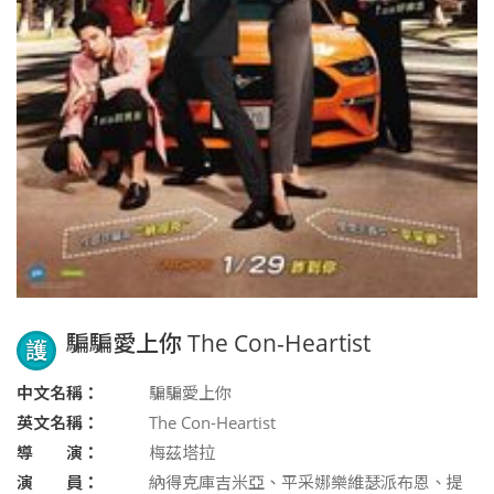
騙騙愛上你 The Con-Heartist
護
中文名稱：
騙騙愛上你
英文名稱：
The Con-Heartist
導 演：
梅茲塔拉
演 員：
納得克庫吉米亞、平采娜樂維瑟派布恩、提