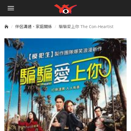
手
機
選
單
伴侶溝通、家庭關係
騙騙愛上你 The Con-Heartist