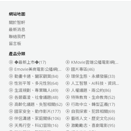
網站地圖
關於智軒
最新消息
聯絡我們
留言板
產品分類
◆最新上市◆
(17)
KMovie雲端公播電影網(迪士尼、福斯、索尼)
Emovie美商電影公播網(華納)
(186)
國片專區
(46)
動畫卡通、闔家觀賞
(84)
環保生態、永續發展
(33)
性別平等、多元性別
(64)
人工智慧、AI科技、資訊安全
(55)
生涯規劃、專業職人
(49)
人權議題、兩公約
(86)
各類霸凌、社會議題
(48)
特殊教育、生命教育
(52)
高齡化議題、失智相關
(62)
行政中立、轉型正義
(17)
國家安全、動作影片
(177)
自我探索、犯罪相關
(69)
伴侶溝通、家庭關係
(106)
藝術人文、歷史文化
(66)
天馬行空、科幻冒險
(16)
激勵勵志、喜劇電影
(95)