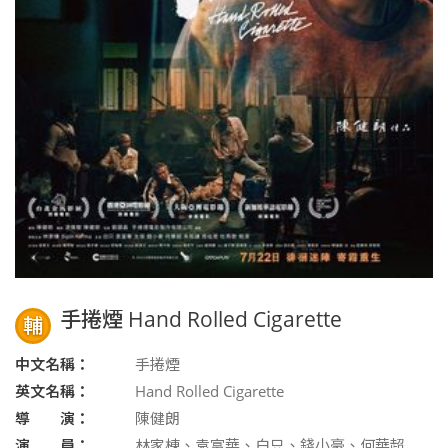
手捲煙 Hand Rolled Cigarette
輔
中文名稱：
手捲煙
英文名稱：
Hand Rolled Cigarette
導 演：
陳健朗
演 員：
林家棟、袁富華、白只、錢小豪、何華超