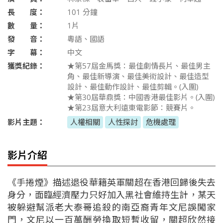
長 度：
101
分鐘
數 量：
1片
發 音：
粵語、國語
字 幕：
中文
獲獎紀錄：
★第57屆金馬獎：最佳劇情長片、最佳男主
角、最佳新導演、最佳美術設計、最佳造型
設計、最佳動作設計、最佳剪輯。(入圍)
★第30屆華鼎獎：中國香港最佳影片。(入圍)
★第23屆意大利遠東電影節：競賽片。
影片主題：
人權相關
人性探討
危機處理
影片介紹
《手捲煙》描述退役華籍英軍關超在香港回歸後失去
身分，面臨經濟壓力只好加入黑社會維持生計，某天
被躲避幫派老大泰哥追殺的南亞裔青年文尼誤闖家
門，文尼以一百萬酬勞換取短暫收留，關超欣然接