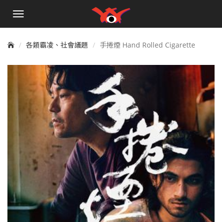
手
機
選
單
各類霸凌、社會議題
手捲煙 Hand Rolled Cigarette