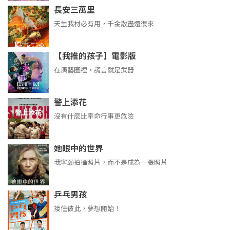
長安三萬里
天生我材必有用，千金散盡還復來
【我推的孩子】電影版
在演藝圈裡，謊言就是武器
警上添花
沒有什麼比奉命行事更危險
她眼中的世界
我寧願拍攝照片，而不是成為一張照片
乒乓男孩
接住彼此，夢想開始！