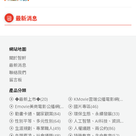
最新消息
網站地圖
關於智軒
最新消息
聯絡我們
留言板
產品分類
◆最新上市◆
(20)
KMovie雲端公播電影網(迪士尼、福斯、索尼)
Emovie美商電影公播網(華納)
(186)
國片專區
(46)
動畫卡通、闔家觀賞
(84)
環保生態、永續發展
(33)
性別平等、多元性別
(64)
人工智慧、AI科技、資訊安全
(55)
生涯規劃、專業職人
(49)
人權議題、兩公約
(86)
各類霸凌、社會議題
(48)
特殊教育、生命教育
(52)