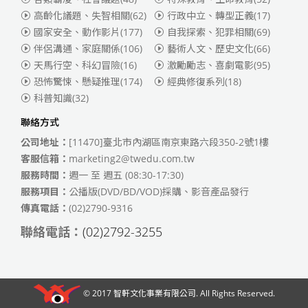
高齡化議題、失智相關
(62)
行政中立、轉型正義
(17)
國家安全、動作影片
(177)
自我探索、犯罪相關
(69)
伴侶溝通、家庭關係
(106)
藝術人文、歷史文化
(66)
天馬行空、科幻冒險
(16)
激勵勵志、喜劇電影
(95)
恐怖驚悚、懸疑推理
(174)
經典修復系列
(18)
科普知識
(32)
聯絡方式
公司地址：
[11470]臺北市內湖區南京東路六段350-2號1樓
客服信箱：
marketing2@twedu.com.tw
服務時間：
週一 至 週五 (08:30-17:30)
服務項目：
公播版(DVD/BD/VOD)採購、影音產品發行
傳真電話：
(02)2790-9316
聯絡電話：
(02)2792-3255
© 2017
智軒文化事業有限公司
. All Rights Reserved.