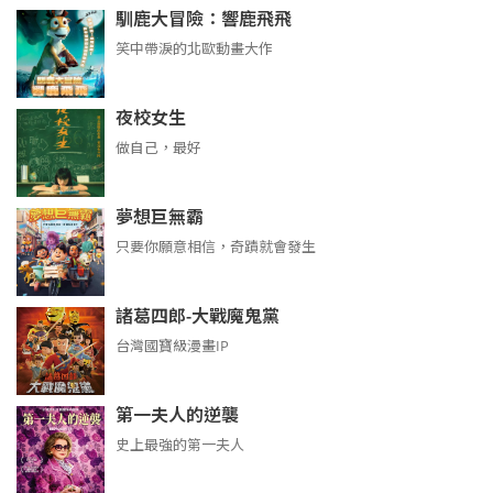
馴鹿大冒險：響鹿飛飛
笑中帶淚的北歐動畫大作
夜校女生
做自己，最好
夢想巨無霸
只要你願意相信，奇蹟就會發生
諸葛四郎-大戰魔鬼黨
台灣國寶級漫畫IP
第一夫人的逆襲
史上最強的第一夫人