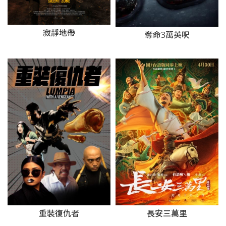
寂靜地帶
奪命3萬英呎
長安三萬里
重裝復仇者