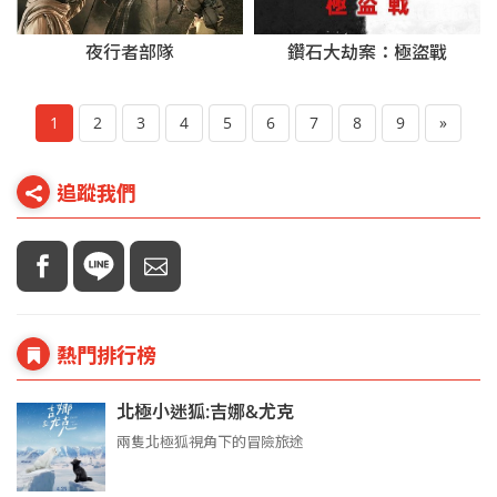
鑽石大劫案：極盜戰
夜行者部隊
1
2
3
4
5
6
7
8
9
»
追蹤我們
熱門排行榜
北極小迷狐:吉娜&尤克
兩隻北極狐視角下的冒險旅途