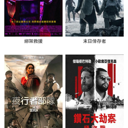
綁架救援
末日倖存者