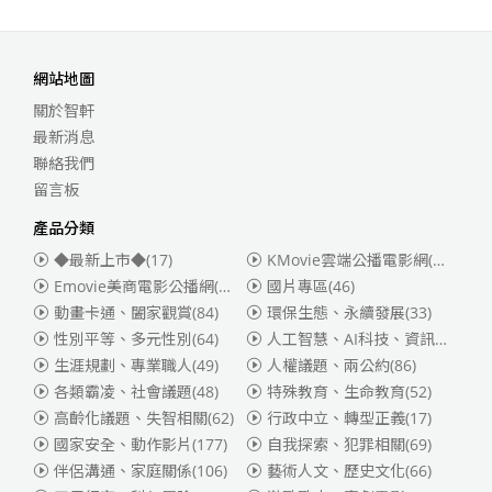
網站地圖
關於智軒
最新消息
聯絡我們
留言板
產品分類
◆最新上市◆
(17)
KMovie雲端公播電影網(迪士尼、福斯、索尼)
Emovie美商電影公播網(華納)
(186)
國片專區
(46)
動畫卡通、闔家觀賞
(84)
環保生態、永續發展
(33)
性別平等、多元性別
(64)
人工智慧、AI科技、資訊安全
(55)
生涯規劃、專業職人
(49)
人權議題、兩公約
(86)
各類霸凌、社會議題
(48)
特殊教育、生命教育
(52)
高齡化議題、失智相關
(62)
行政中立、轉型正義
(17)
國家安全、動作影片
(177)
自我探索、犯罪相關
(69)
伴侶溝通、家庭關係
(106)
藝術人文、歷史文化
(66)