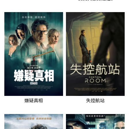
嫌疑真相
失控航站