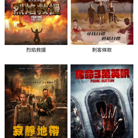
烈焰救援
刺客條款