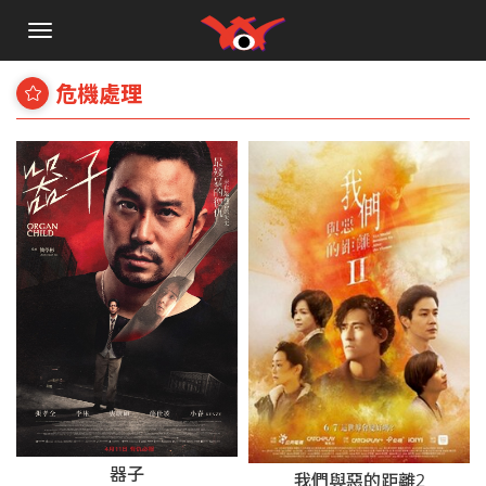
手
機
選
危機處理
單
器子
我們與惡的距離2