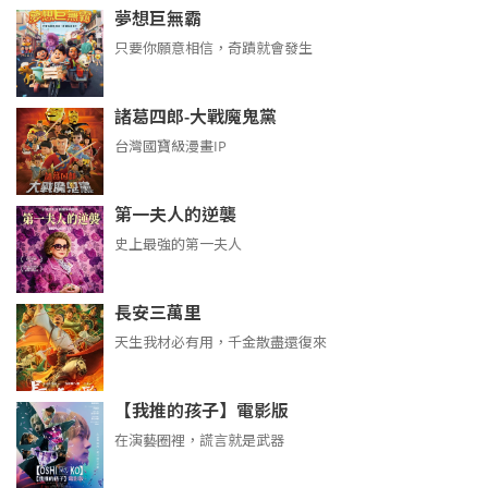
夢想巨無霸
只要你願意相信，奇蹟就會發生
諸葛四郎-大戰魔鬼黨
台灣國寶級漫畫IP
第一夫人的逆襲
史上最強的第一夫人
長安三萬里
天生我材必有用，千金散盡還復來
【我推的孩子】電影版
在演藝圈裡，謊言就是武器