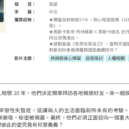
發 音：
英語
字 幕：
中文
獲獎紀錄：
★爛番茄新鮮度91% ，揪心程度媲美《
我》。
★奧斯卡影帝 柯林佛斯 X 奧斯卡提名 史
同台深情演出。
★感動直逼《我想念我自己》，當明天還
對愛侶你會選擇離開還是繼續陪伴？
影片主題：
疾病與身心障礙
自我探討
人權相關
相戀 20 年，他們決定開車拜訪各地親朋好友，來一趟
早發性失智症，這讓兩人的生活面臨前所未有的考驗
漸崩塌，秘密被揭露。最終，他們必須正面迎向一個重
對彼此的愛究竟有何意義義？