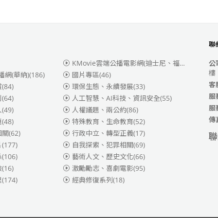
聯
KMovie雲端公播電影網(迪士尼、福斯、索尼)
(3
公
樓
播網(華納)
(186)
國片專區
(46)
客
賞
(84)
環保生態、永續發展
(33)
服
別
(64)
人工智慧、AI科技、資訊安全
(55)
服
人
(49)
人權議題、兩公約
(86)
傳
題
(48)
特殊教育、生命教育
(52)
相關
(62)
行政中立、轉型正義
(17)
聯
片
(177)
自我探索、犯罪相關
(69)
係
(106)
藝術人文、歷史文化
(66)
險
(16)
激勵勵志、喜劇電影
(95)
理
(174)
經典修復系列
(18)