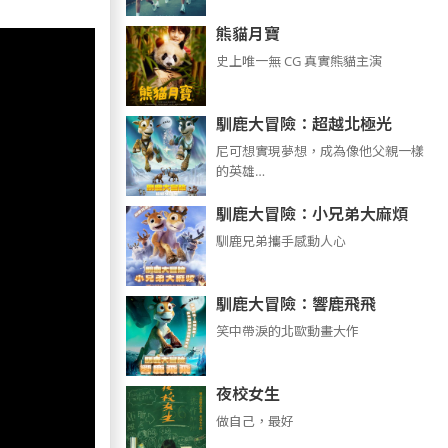
熊貓月寶
史上唯一無 CG 真實熊貓主演
馴鹿大冒險：超越北極光
尼可想實現夢想，成為像他父親一樣
的英雄…
馴鹿大冒險：小兄弟大麻煩
馴鹿兄弟攜手感動人心
馴鹿大冒險：響鹿飛飛
笑中帶淚的北歐動畫大作
夜校女生
做自己，最好