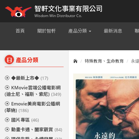
智軒文化事業有限公司
Wisdom Win Distributor Co.
首頁
關於智軒
產品分類
最新消息
產品分類
特殊教育、生命教育
永遠
◆最新上市◆
(17)
KMovie雲端公播電影網
(迪士尼、福斯、索尼)
(349)
Emovie美商電影公播網
(華納)
(186)
國片專區
(46)
動畫卡通、闔家觀賞
(84)