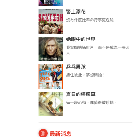
警上添花
沒有什麼比奉命行事更危險
她眼中的世界
我寧願拍攝照片，而不是成為一張照
片
乒乓男孩
接住彼此，夢想開始！
夏日的檸檬草
每一段心動，都值得被珍惜。
最新消息