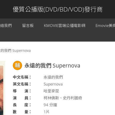
優質公播版(DVD/BD/VOD)發行商
聯絡我們
留言板
KMOVIE雲端公播電影網
Emovie
的我們 Supernova
輔
永遠的我們 Supernova
中文名稱：
永遠的我們
英文名稱：
Supernova
導 演：
哈里麥昆
演 員：
柯林佛斯、史丹利圖奇
長 度：
94
分鐘
數 量：
1片