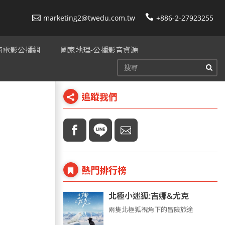
marketing2@twedu.com.tw
+886-2-27923255
美商電影公播網
國家地理-公播影音資源
追蹤我們
熱門排行榜
北極小迷狐:吉娜&尤克
兩隻北極狐視角下的冒險旅途