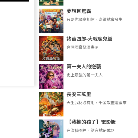
夢想巨無霸
只要你願意相信，奇蹟就會發生
諸葛四郎-大戰魔鬼黨
台灣國寶級漫畫IP
第一夫人的逆襲
史上最強的第一夫人
長安三萬里
天生我材必有用，千金散盡還復來
【我推的孩子】電影版
在演藝圈裡，謊言就是武器