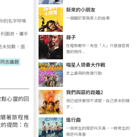
新來的小朋友
一個關於家與家人的故事
以你的名字呼喚
丹利圖奇，攜手
器子
在權勢眼中，有些「人」只是器官買
是未知數，面
賣的物件...
同志議題
喵星人領養大作戰
史上最萌的救援行動
我們與惡的距離2
放鬆心靈的回
我已經快要想不清楚，自己原本的樣
子...
。隨著旅程推
進行曲
大的提問：在
​​​一個男生的叛逆叫天真，一群男生的
叛逆叫青春