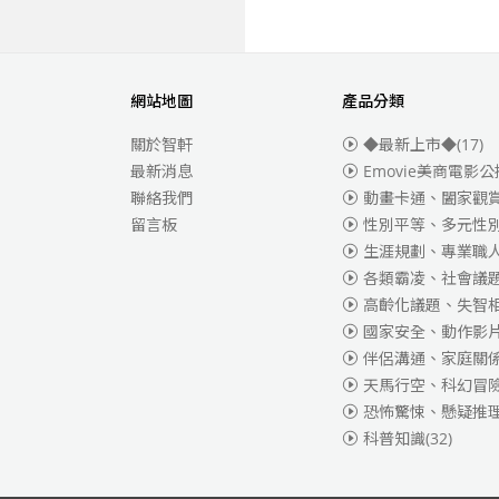
網站地圖
產品分類
關於智軒
◆最新上市◆
(17)
最新消息
Emovie美商電影公
聯絡我們
動畫卡通、闔家觀
留言板
性別平等、多元性
生涯規劃、專業職
各類霸凌、社會議
高齡化議題、失智
國家安全、動作影
伴侶溝通、家庭關
天馬行空、科幻冒
恐怖驚悚、懸疑推
科普知識
(32)