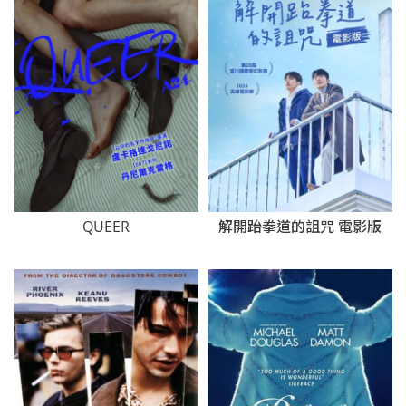
QUEER
解開跆拳道的詛咒 電影版