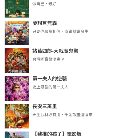
做自己，最好
夢想巨無霸
只要你願意相信，奇蹟就會發生
諸葛四郎-大戰魔鬼黨
台灣國寶級漫畫IP
第一夫人的逆襲
史上最強的第一夫人
長安三萬里
天生我材必有用，千金散盡還復來
【我推的孩子】電影版