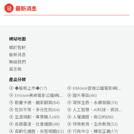
最新消息
網站地圖
關於智軒
最新消息
聯絡我們
留言板
產品分類
◆最新上市◆
(17)
KMovie雲端公播電影網(迪士尼、福斯、索尼)
Emovie美商電影公播網(華納)
(186)
國片專區
(46)
動畫卡通、闔家觀賞
(84)
環保生態、永續發展
(33)
性別平等、多元性別
(64)
人工智慧、AI科技、資訊安全
(55)
生涯規劃、專業職人
(49)
人權議題、兩公約
(86)
各類霸凌、社會議題
(48)
特殊教育、生命教育
(52)
高齡化議題、失智相關
(62)
行政中立、轉型正義
(17)