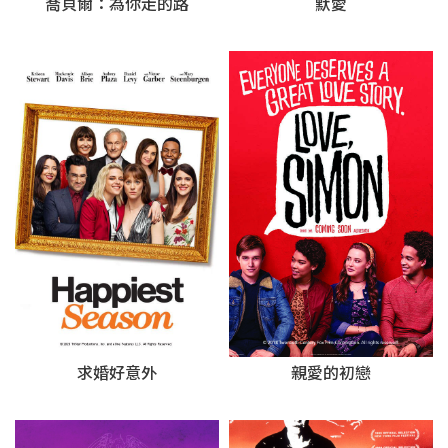
喬貝爾：為你走的路
默愛
求婚好意外
親愛的初戀