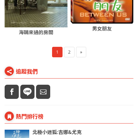
男女朋友
海鷗來過的房間
1
2
»
追蹤我們
熱門排行榜
北極小迷狐:吉娜&尤克