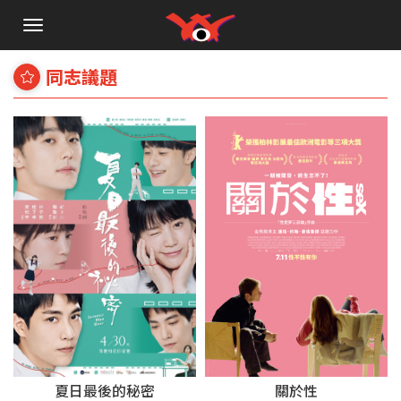
手
機
選
同志議題
單
夏日最後的秘密
關於性