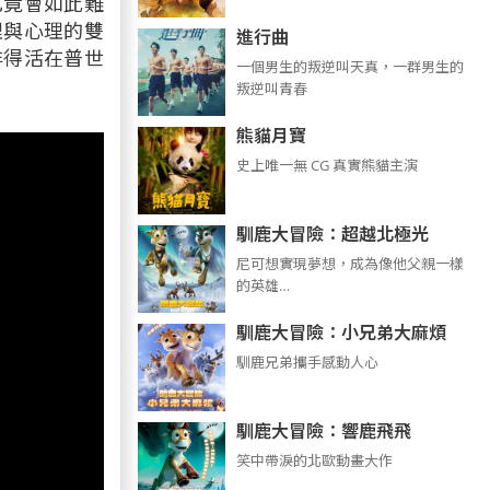
己竟會如此難
理與心理的雙
進行曲
非得活在普世
​​​一個男生的叛逆叫天真，一群男生的
叛逆叫青春
熊貓月寶
史上唯一無 CG 真實熊貓主演
馴鹿大冒險：超越北極光
尼可想實現夢想，成為像他父親一樣
的英雄…
馴鹿大冒險：小兄弟大麻煩
馴鹿兄弟攜手感動人心
馴鹿大冒險：響鹿飛飛
笑中帶淚的北歐動畫大作