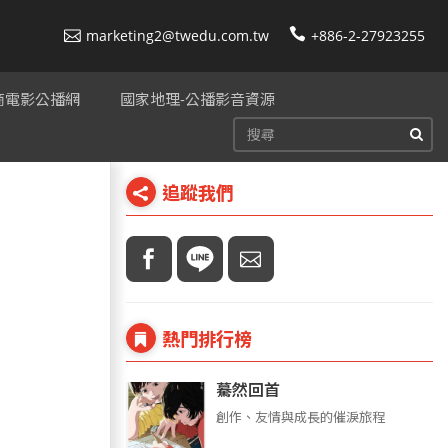
marketing2@twedu.com.tw
+886-2-27923255
美商電影公播網
國家地理-公播影音資源
追蹤我們
熱門排行榜
驀然回首
創作、友情與成長的催淚旅程