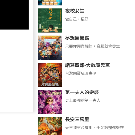
夜校女生
做自己，最好
夢想巨無霸
只要你願意相信，奇蹟就會發生
諸葛四郎-大戰魔鬼黨
台灣國寶級漫畫IP
第一夫人的逆襲
史上最強的第一夫人
長安三萬里
天生我材必有用，千金散盡還復來