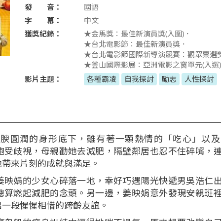
發 音：
國語
字 幕：
中文
獲獎紀錄：
★金馬獎：最佳新演員獎(入圍)．
★台北電影節：最佳新演員獎．
★台北電影節國際新導演競賽：觀眾票選
★釜山國際影展：亞洲電影之窗單元(入選
影片主題：
各種霸凌
自我探討
勵志
人性探討
豐腴圓潤的身形底下，雖有著一顆熱情的「吃心」以及
飽受歧視，母親勸她去減肥，隔壁鄰居也忍不住碎嘴，
她帶來片刻的成就與滿足。
姜映娟的少女心碎落一地，幸好巧遇陽光快遞男吳浩仁
總算燃起減肥的念頭。另一邊，姜映娟意外發現安親班
出一段惺惺相惜的跨齡友誼。