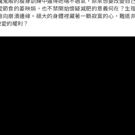
魔鬼般的瘦身訓練中逼得她喘不過氣，原來想要改變自
愛節食的姜映娟，也不禁開始懷疑減肥的意義何在？生
推向崩潰邊緣。碩大的身體裡藏著一顆寂寞的心，難道
被愛的權利？