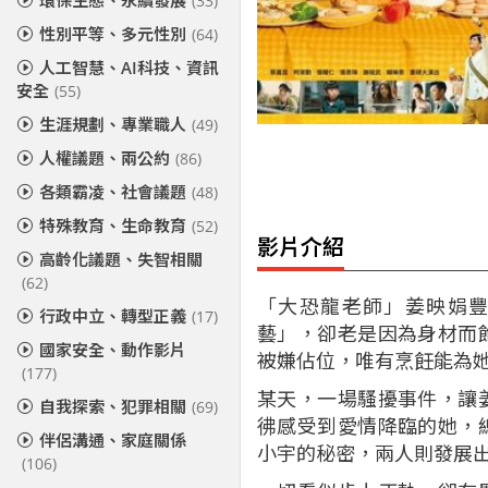
環保生態、永續發展
(33)
性別平等、多元性別
(64)
人工智慧、AI科技、資訊
安全
(55)
生涯規劃、專業職人
(49)
人權議題、兩公約
(86)
各類霸凌、社會議題
(48)
特殊教育、生命教育
(52)
影片介紹
高齡化議題、失智相關
(62)
「大恐龍老師」姜映娟
行政中立、轉型正義
(17)
藝」，卻老是因為身材而
國家安全、動作影片
被嫌佔位，唯有烹飪能為
(177)
某天，一場騷擾事件，讓
自我探索、犯罪相關
(69)
彿感受到愛情降臨的她，
伴侶溝通、家庭關係
小宇的秘密，兩人則發展
(106)