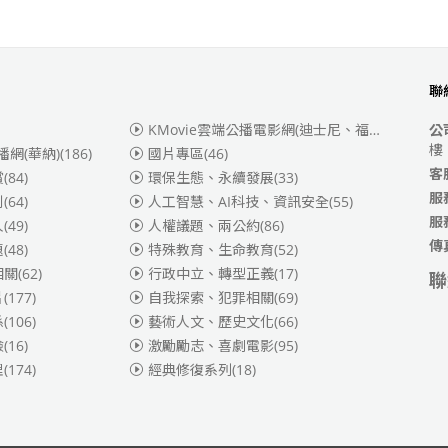
聯
KMovie雲端公播電影網(迪士尼、福斯、索尼)
(3
公
樓
播網(華納)
(186)
國片專區
(46)
客
賞
(84)
環保生態、永續發展
(33)
服
別
(64)
人工智慧、AI科技、資訊安全
(55)
服
人
(49)
人權議題、兩公約
(86)
傳
題
(48)
特殊教育、生命教育
(52)
相關
(62)
行政中立、轉型正義
(17)
聯
片
(177)
自我探索、犯罪相關
(69)
係
(106)
藝術人文、歷史文化
(66)
險
(16)
激勵勵志、喜劇電影
(95)
理
(174)
經典修復系列
(18)