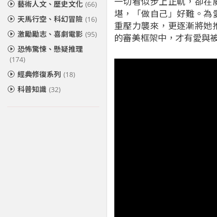
一切看似步上正軌，卻在
藝術人文、歷史文化
(66)
堪，「做自己」好難。為
天馬行空、科幻冒險
(16)
重壓力襲來，更逐漸將她
激勵勵志、喜劇電影
(95)
的審美框架中，才有愛與
恐怖驚悚、懸疑推理
(174)
經典修復系列
(18)
科普知識
(32)