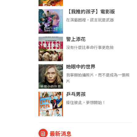
【我推的孩子】電影版
在演藝圈裡，謊言就是武器
警上添花
沒有什麼比奉命行事更危險
她眼中的世界
我寧願拍攝照片，而不是成為一張照
片
乒乓男孩
接住彼此，夢想開始！
最新消息