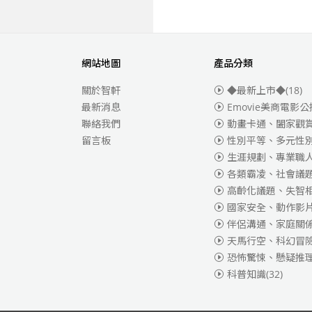
網站地圖
產品分類
關於智軒
◆最新上市◆
(18)
最新消息
Emovie美商電影公
聯絡我們
動畫卡通、闔家觀
留言板
性別平等、多元性
生涯規劃、專業職
各類霸凌、社會議
高齡化議題、失智
國家安全、動作影
伴侶溝通、家庭關
天馬行空、科幻冒
恐怖驚悚、懸疑推
科普知識
(32)