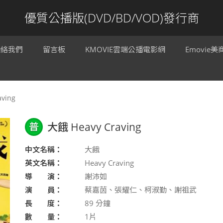
優質公播版(DVD/BD/VOD)發行商
聯絡我們
留言板
KMOVIE雲端公播電影網
Emovie
ving
普
大餓 Heavy Craving
中文名稱：
大餓
英文名稱：
Heavy Craving
導 演：
謝沛如
演 員：
蔡嘉茵、張耀仁、柯淑勤、謝祖武
長 度：
89
分鐘
數 量：
1片