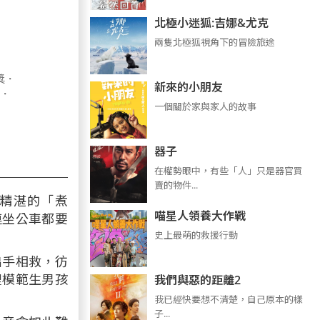
北極小迷狐:吉娜&尤克
兩隻北極狐視角下的冒險旅途
獎．
新來的小朋友
)．
一個關於家與家人的故事
器子
在權勢眼中，有些「人」只是器官買
賣的物件...
精湛的「煮
喵星人領養大作戰
連坐公車都要
史上最萌的救援行動
出手相救，彷
裡模範生男孩
我們與惡的距離2
我已經快要想不清楚，自己原本的樣
子...