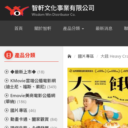
智軒文化事業有限公司
Wisdom Win Distributor Co.
首頁
關於智軒
產品分類
最新消息
產品分類
國片專區
大餓 Heavy Cra
◆最新上市◆
(18)
KMovie雲端公播電影網
(迪士尼、福斯、索尼)
(349)
Emovie美商電影公播網
(華納)
(186)
國片專區
(46)
動畫卡通、闔家觀賞
(84)