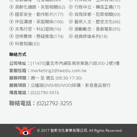
高齡化議題、失智相關
(62)
行政中立、轉型正義
(17)
國家安全、動作影片
(177)
自我探索、犯罪相關
(69)
伴侶溝通、家庭關係
(106)
藝術人文、歷史文化
(66)
天馬行空、科幻冒險
(16)
激勵勵志、喜劇電影
(95)
恐怖驚悚、懸疑推理
(174)
經典修復系列
(18)
科普知識
(32)
聯絡方式
公司地址：
[11470]臺北市內湖區南京東路六段350-2號1樓
客服信箱：
marketing2@twedu.com.tw
服務時間：
週一 至 週五 (08:30-17:30)
服務項目：
公播版(DVD/BD/VOD)採購、影音產品發行
傳真電話：
(02)2790-9316
聯絡電話：
(02)2792-3255
© 2017
智軒文化事業有限公司
. All Rights Reserved.