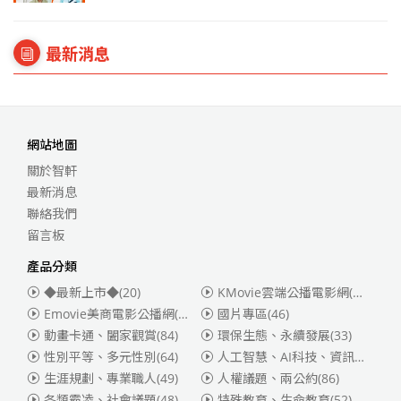
最新消息
網站地圖
關於智軒
最新消息
聯絡我們
留言板
產品分類
◆最新上市◆
(20)
KMovie雲端公播電影網(迪士尼、福斯、索尼)
Emovie美商電影公播網(華納)
(186)
國片專區
(46)
動畫卡通、闔家觀賞
(84)
環保生態、永續發展
(33)
性別平等、多元性別
(64)
人工智慧、AI科技、資訊安全
(55)
生涯規劃、專業職人
(49)
人權議題、兩公約
(86)
各類霸凌、社會議題
(48)
特殊教育、生命教育
(52)