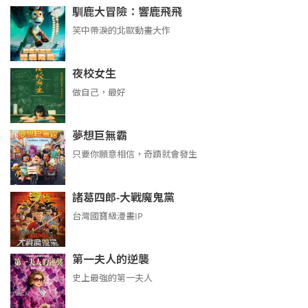
馴鹿大冒險：響鹿飛飛
笑中帶淚的北歐動畫大作
夜校女生
做自己，最好
夢想巨無霸
只要你願意相信，奇蹟就會發生
諸葛四郎-大戰魔鬼黨
台灣國寶級漫畫IP
第一夫人的逆襲
史上最強的第一夫人