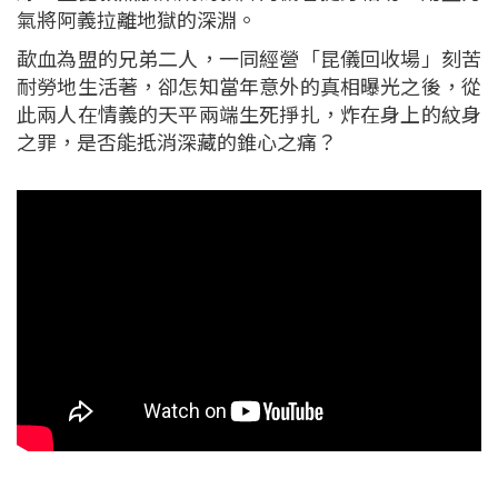
氣將阿義拉離地獄的深淵。
歃血為盟的兄弟二人，一同經營「昆儀回收場」刻苦
耐勞地生活著，卻怎知當年意外的真相曝光之後，從
此兩人在情義的天平兩端生死掙扎，炸在身上的紋身
之罪，是否能抵消深藏的錐心之痛？