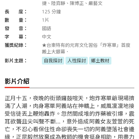
捷、陸弈靜、陳博正、嚴藝文
長 度：
125
分鐘
數 量：
1片
發 音：
國語
字 幕：
中文
獲獎紀錄：
★台東特有的元宵文化習俗「炸寒單」首度
搬上大銀幕．
影片主題：
自我探討
人性探討
鄉土教材
影片介紹
正月十五，夜晚的街頭鑼鼓喧天，炮炸寒單爺現場擠
滿了人潮，肉身寒單阿義站在神轎上，威風凜凜地接
受信徒丟上鞭炮轟炸。忽然間成堆的炸藥被引爆，震
耳欲聾且尖叫聲不斷...，意外造成阿義女友萱萱的死
亡，不忍心看保住性命卻喪失一切的阿義墮落社會邊
緣，正昆毅然放棄成為教師的機會挺身相助，用盡力