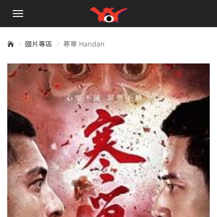
手
機
選
單
國片專區
寒單 Handan