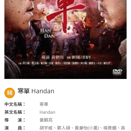
寒單 Handan
輔
中文名稱：
寒單
英文名稱：
Handan
導 演：
黃朝亮
演 員：
胡宇威、鄭人碩、黃瀞怡(小薫)、楊貴媚、高