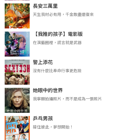
長安三萬里
天生我材必有用，千金散盡還復來
【我推的孩子】電影版
在演藝圈裡，謊言就是武器
警上添花
沒有什麼比奉命行事更危險
她眼中的世界
我寧願拍攝照片，而不是成為一張照片
乒乓男孩
接住彼此，夢想開始！