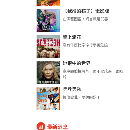
【我推的孩子】電影版
在演藝圈裡，謊言就是武器
警上添花
沒有什麼比奉命行事更危險
她眼中的世界
我寧願拍攝照片，而不是成為一張照
片
乒乓男孩
接住彼此，夢想開始！
最新消息