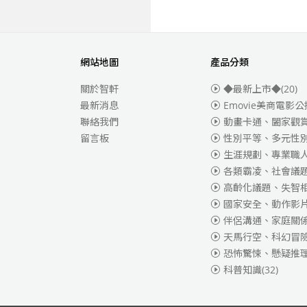
網站地圖
產品分類
關於智軒
◆最新上市◆
(20)
最新消息
Emovie美商電影公
聯絡我們
動畫卡通、闔家觀
留言板
性別平等、多元性
生涯規劃、專業職
各類霸凌、社會議
高齡化議題、失智
國家安全、動作影
伴侶溝通、家庭關
天馬行空、科幻冒
恐怖驚悚、懸疑推
科普知識
(32)