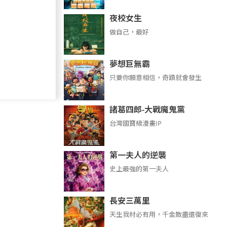
夜校女生
做自己，最好
夢想巨無霸
只要你願意相信，奇蹟就會發生
諸葛四郎-大戰魔鬼黨
台灣國寶級漫畫IP
第一夫人的逆襲
史上最強的第一夫人
長安三萬里
天生我材必有用，千金散盡還復來