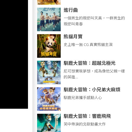
進行曲
​​​一個男生的叛逆叫天真，一群男生的
叛逆叫青春
熊貓月寶
史上唯一無 CG 真實熊貓主演
馴鹿大冒險：超越北極光
尼可想實現夢想，成為像他父親一樣
的英雄…
馴鹿大冒險：小兄弟大麻煩
馴鹿兄弟攜手感動人心
馴鹿大冒險：響鹿飛飛
笑中帶淚的北歐動畫大作