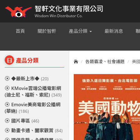
智軒文化事業有限公司
Wisdom Win Distributor Co.
首頁
關於智軒
產品分類
最新消息
產品分類
各類霸凌、社會議題
美國動
◆最新上市◆
(20)
KMovie雲端公播電影網
(迪士尼、福斯、索尼)
(349)
Emovie美商電影公播網
(華納)
(186)
國片專區
(46)
動畫卡通、闔家觀賞
(84)