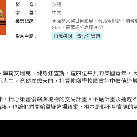
發 音：
英語
字 幕：
中文
獲獎紀錄：
★強勢入選日舞影展、台北電影節，爛番
86%，觀眾評分高達90分。
影片主題：
自我探討
青少年議題
、學霸艾瑞克、健身狂查斯，這四位平凡的美國青年，
凡人生，竟然異想天開，打算偷竊學校圖書館中價值連
。
節，精心策畫偷竊與贓物的交易計畫。不過計畫永遠趕
錯誤，也讓他們開始質疑這場竊案，根本是個不切實際的