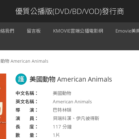
優質公播版(DVD/BD/VOD)發行商
聯絡我們
留言板
KMOVIE雲端公播電影網
Emovie
物 American Animals
護
美國動物 American Animals
中文名稱：
美國動物
英文名稱：
American Animals
導 演：
巴特林頓
演 員：
貝瑞科漢、伊凡彼得斯
長 度：
117
分鐘
數 量：
1片