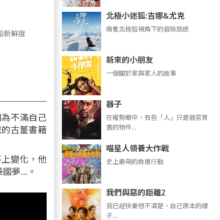
北極小迷狐:吉娜&尤克
兩隻北極狐視角下的冒險旅途
茄新鮮度
新來的小朋友
一個關於家與家人的故事
器子
因為不滿自己
在權勢眼中，有些「人」只是器官買
賣的物件...
城的古董書籍
喵星人領養大作戰
不上變化，他
史上最萌的救援行動
美國夢…。
我們與惡的距離2
我已經快要想不清楚，自己原本的樣
子...