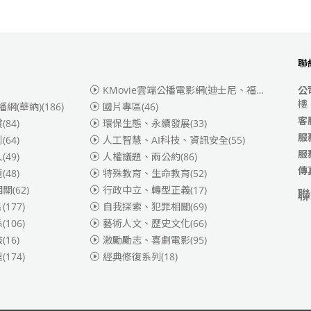
聯
KMovie雲端公播電影網(迪士尼、福斯、索尼)
(3
公
樓
播網(華納)
(186)
國片專區
(46)
客
賞
(84)
環保生態、永續發展
(33)
服
別
(64)
人工智慧、AI科技、資訊安全
(55)
服
人
(49)
人權議題、兩公約
(86)
傳
題
(48)
特殊教育、生命教育
(52)
相關
(62)
行政中立、轉型正義
(17)
聯
片
(177)
自我探索、犯罪相關
(69)
係
(106)
藝術人文、歷史文化
(66)
險
(16)
激勵勵志、喜劇電影
(95)
理
(174)
經典修復系列
(18)