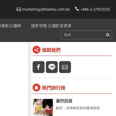
marketing2@twedu.com.tw
+886-2-27923255
美商電影公播網
國家地理-公播影音資源
追蹤我們
熱門排行榜
驀然回首
創作、友情與成長的催淚旅程