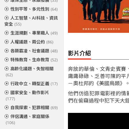
環保生態、永續發展
(33)
性別平等、多元性別
(64)
人工智慧、AI科技、資訊
安全
(55)
生涯規劃、專業職人
(49)
人權議題、兩公約
(86)
各類霸凌、社會議題
(48)
影片介紹
特殊教育、生命教育
(52)
奔放的華倫、文青史賓賽
高齡化議題、失智相關
(62)
庸庸碌碌、乏善可陳的平
－奧杜邦的《美國鳥類》
行政中立、轉型正義
(17)
國家安全、動作影片
他們仿造犯罪電影裡的情
(177)
們在偷竊過程中犯下天大
自我探索、犯罪相關
(69)
伴侶溝通、家庭關係
(106)