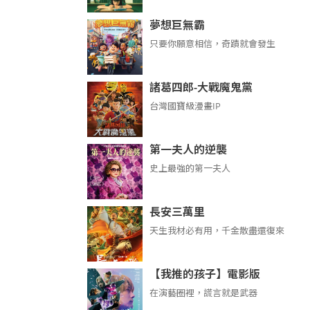
夢想巨無霸
只要你願意相信，奇蹟就會發生
諸葛四郎-大戰魔鬼黨
台灣國寶級漫畫IP
第一夫人的逆襲
史上最強的第一夫人
長安三萬里
天生我材必有用，千金散盡還復來
【我推的孩子】電影版
在演藝圈裡，謊言就是武器