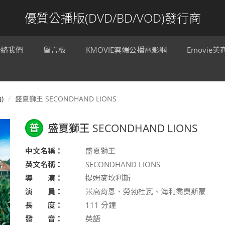
優質公播版(DVD/BD/VOD)發行商
聯絡我們
留言板
KMOVIE雲端公播電影網
Emovie
)
盛夏獅王 SECONDHAND LIONS
普
盛夏獅王 SECONDHAND LIONS
中文名稱：
盛夏獅王
英文名稱：
SECONDHAND LIONS
導 演：
提姆麥坎利斯
演 員：
米高肯恩、勞勃杜瓦、海利喬奧斯蒙
長 度：
111
分鐘
發 音：
英語