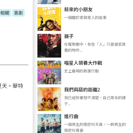
新來的小朋友
子相關
喜劇
一個關於家與家人的故事
器子
在權勢眼中，有些「人」只是器官買
賣的物件...
喵星人領養大作戰
史上最萌的救援行動
夏天。華特
我們與惡的距離2
我已經快要想不清楚，自己原本的樣
子...
進行曲
​​​一個男生的叛逆叫天真，一群男生的
叛逆叫青春