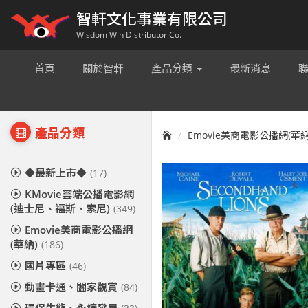
智軒文化事業有限公司
Wisdom Win Distributor Co.
首頁
關於智軒
產品分類
最新消息
產品分類
Emovie美商電影公播網(華納
◆最新上市◆
(17)
KMovie雲端公播電影網
(迪士尼、福斯、索尼)
(349)
Emovie美商電影公播網
(華納)
(186)
國片專區
(46)
動畫卡通、闔家觀賞
(84)