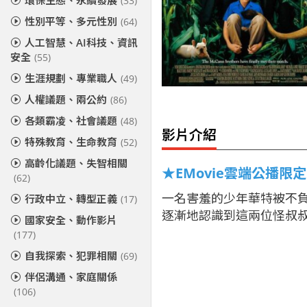
環保生態、永續發展
(33)
性別平等、多元性別
(64)
人工智慧、AI科技、資訊
安全
(55)
生涯規劃、專業職人
(49)
人權議題、兩公約
(86)
各類霸凌、社會議題
(48)
影片介紹
特殊教育、生命教育
(52)
高齡化議題、失智相關
★EMovie雲端公播限
(62)
一名害羞的少年華特被不
行政中立、轉型正義
(17)
逐漸地認識到這兩位怪叔
國家安全、動作影片
(177)
自我探索、犯罪相關
(69)
伴侶溝通、家庭關係
(106)