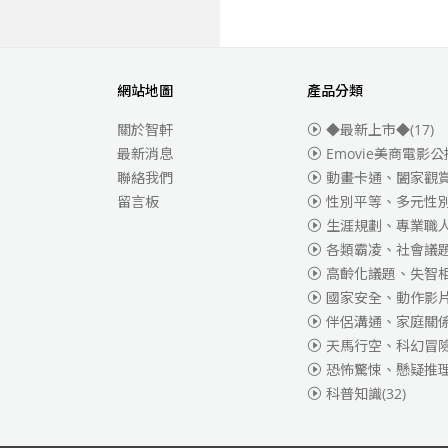
網站地圖
產品分類
關於智軒
◆最新上市◆
(17)
最新消息
Emovie美商電影公
聯絡我們
動畫卡通、闔家觀
留言板
性別平等、多元性
生涯規劃、專業職
各類霸凌、社會議
高齡化議題、失智
國家安全、動作影
伴侶溝通、家庭關
天馬行空、科幻冒
恐怖驚悚、懸疑推
科普知識
(32)