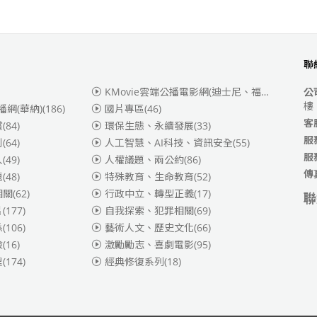
聯
KMovie雲端公播電影網(迪士尼、福斯、索尼)
(3
公
樓
播網(華納)
(186)
國片專區
(46)
客
賞
(84)
環保生態、永續發展
(33)
服
別
(64)
人工智慧、AI科技、資訊安全
(55)
服
人
(49)
人權議題、兩公約
(86)
傳
題
(48)
特殊教育、生命教育
(52)
相關
(62)
行政中立、轉型正義
(17)
聯
片
(177)
自我探索、犯罪相關
(69)
係
(106)
藝術人文、歷史文化
(66)
險
(16)
激勵勵志、喜劇電影
(95)
理
(174)
經典修復系列
(18)