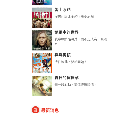
警上添花
沒有什麼比奉命行事更危險
她眼中的世界
我寧願拍攝照片，而不是成為一張照
片
乒乓男孩
接住彼此，夢想開始！
夏日的檸檬草
每一段心動，都值得被珍惜。
最新消息