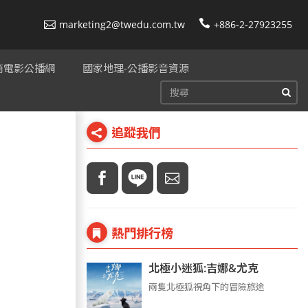
marketing2@twedu.com.tw
+886-2-27923255
美商電影公播網
國家地理-公播影音資源
追蹤我們
熱門排行榜
北極小迷狐:吉娜&尤克
兩隻北極狐視角下的冒險旅途